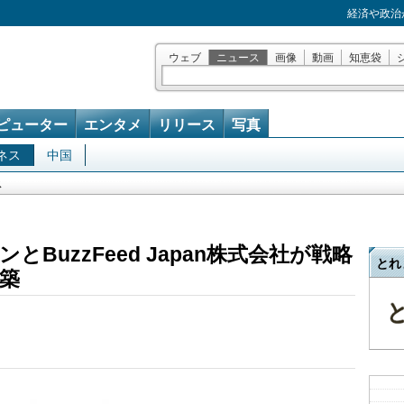
経済や政治
ウェブ
ニュース
画像
動画
知恵袋
ピューター
エンタメ
リリース
写真
ネス
中国
ス
BuzzFeed Japan株式会社が戦略
とれ
築