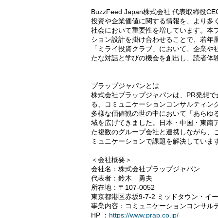
BuzzFeed Japan株式会社 代表取
投資や企業価値に関する情報を、より多
社会において重要性を増しています。本
ション設計を掛け合わせることで、若年
「ミライ投資クラブ」において、企業や
たな対話と学びの機会を創出し、読者体
プラップジャパンとは
株式会社プラップジャパンは、PR発想
る、コミュニケーションコンサルティング
多様な価値観の世の中において「あらゆ
域を広げてきました。日本・中国・東南
た複数のグループ会社と連携しながら、
ミュニケーションで課題を解決していま
＜会社概要＞
会社名：株式会社プラップジャパン
代表者：鈴⽊ 勇夫
所在地：〒107-0052
東京都港区赤坂9-7-2 ミッドタウン・イ
事業内容：コミュニケーションコンサル
HP ：
https://www.prap.co.jp/