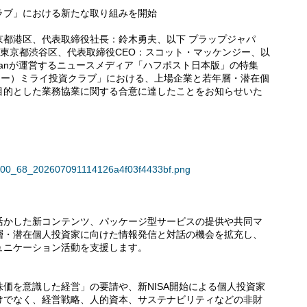
ラブ」における新たな取り組みを開始
都港区、代表取締役社長：鈴木勇夫、以下 プラップジャパ
（本社：東京都渋谷区、代表取締役CEO：スコット・マッケンジー、以
eed Japanが運営するニュースメディア「ハフポスト日本版」の特集
ェンマネー）ミライ投資クラブ」における、上場企業と若年層・潜在個
目的とした業務協業に関する合意に達したことをお知らせいた
81/600_68_202607091114126a4f03f4433bf.png
かした新コンテンツ、パッケージ型サービスの提供や共同マ
層・潜在個人投資家に向けた情報発信と対話の機会を拡充し、
ュニケーション活動を支援します。
価を意識した経営」の要請や、新NISA開始による個人投資家
けでなく、経営戦略、人的資本、サステナビリティなどの非財