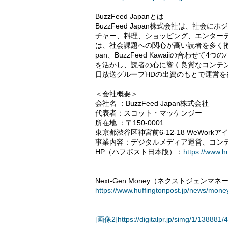
BuzzFeed Japanとは
BuzzFeed Japan株式会社は、社
チャー、料理、ショッピング、エンター
は、社会課題への関心が高い読者を多く抱えるハ
pan、BuzzFeed Kawaiiの合わ
を活かし、読者の心に響く良質なコンテンツ
日放送グループHDの出資のもとで運営を
＜会社概要＞
会社名 ：BuzzFeed Japan株式会社
代表者：スコット・マッケンジー
所在地 ：〒150-0001
東京都渋谷区神宮前6-12-18 WeWork
事業内容：デジタルメディア運営、コン
HP（ハフポスト日本版）：
https://www.hu
Next-Gen Money（ネクストジェン
https://www.huffingtonpost.jp/news/mone
[画像2]https://digitalpr.jp/simg/1/1388