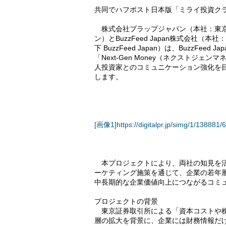
共同でハフポスト日本版「ミライ投資ク
株式会社プラップジャパン（本社：東京
ン）とBuzzFeed Japan株式会社
下 BuzzFeed Japan）は、BuzzF
「Next-Gen Money（ネクストジ
人投資家とのコミュニケーション強化を
します。
[画像1]https://digitalpr.jp/simg/1/1388
本プロジェクトにより、両社の知見を活
ーケティング施策を通じて、企業の若年
中長期的な企業価値向上につながるコミ
プロジェクトの背景
東京証券取引所による「資本コストや株
層の拡大を背景に、企業には財務情報だ