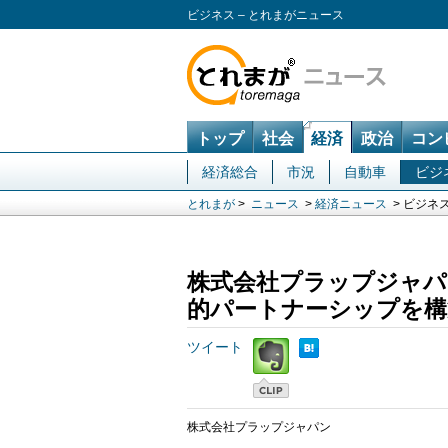
ビジネス – とれまがニュース
トップ
社会
経済
政治
コン
経済総合
市況
自動車
ビジ
とれまが
>
ニュース
>
経済ニュース
> ビジネ
株式会社プラップジャパンと
的パートナーシップを構
ツイート
株式会社プラップジャパン