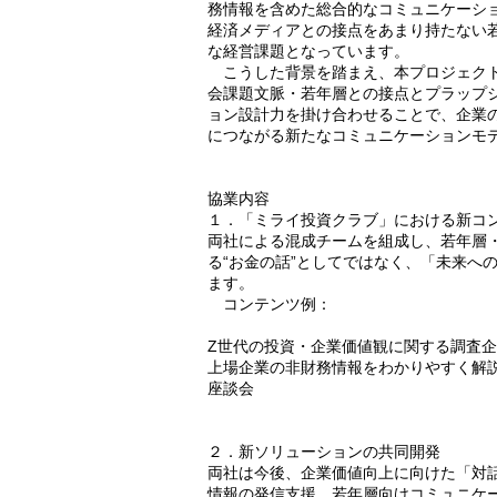
務情報を含めた総合的なコミュニケーショ
経済メディアとの接点をあまり持たない
な経営課題となっています。
こうした背景を踏まえ、本プロジェクトでは
会課題文脈・若年層との接点とプラップ
ョン設計力を掛け合わせることで、企業
につながる新たなコミュニケーションモ
協業内容
１．「ミライ投資クラブ」における新コ
両社による混成チームを組成し、若年層
る“お金の話”としてではなく、「未来へ
ます。
コンテンツ例：
Z世代の投資・企業価値観に関する調査
上場企業の非財務情報をわかりやすく解
座談会
２．新ソリューションの共同開発
両社は今後、企業価値向上に向けた「対
情報の発信支援、若年層向けコミュニケ