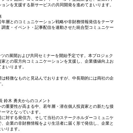
ションを支援する新サービスの共同開発を進めてまいります。
施
若年層とのコミュニケーション戦略や非財務情報発信をテーマ
、調査・イベント・記事配信を連動させた統合型コミュニケー
。
ンツの展開および共同セミナーを開始予定です。本プロジェク
資家との双方向コミュニケーションを支援し、企業価値向上お
てまいります。
は軽微なものと見込んでおりますが、中⻑期的には両社の企
す。
長 鈴木 勇夫からのコメント
ンの重要性が高まる中、若年層・潜在個人投資家との新たな接
テーマとなっています。
題に対する発信力、そして当社のステークホルダーコミュニケ
で、企業の非財務情報をより生活者に届く形で発信し、企業と
まいります。