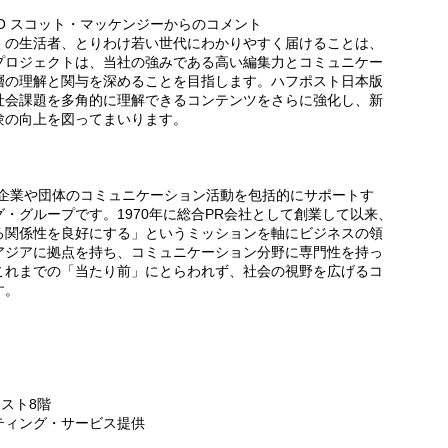
締役CEO スコット・マッケンジーからのコメント
くの生活者、とりわけ若い世代にわかりやすく届けることは、
プロジェクトは、当社の強みである高い編集力とコミュニケー
層の理解と関与を深めることを目指します。ハフポスト日本版
社会課題を多角的に理解できるコンテンツをさらに強化し、新
験の向上を図ってまいります。
で企業や団体のコミュニケーション活動を包括的にサポートす
・グループです。1970年に総合PR会社として創業して以来、
る関係性を良好にする」というミッションを軸にビジネスの領
アジアに拠点を持ち、コミュニケーション分野に専門性を持っ
これまでの「当たり前」にとらわれず、社会の視野を広げるコ
す。
ースト8階
ティング・サービス提供