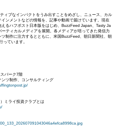
会にポジティブなインパクトをうみ出すことをめざし、ニュース、カル
テインメントなどの情報を、記事や動画で届けています。現在
フポスト日本版をはじめ、BuzzFeed Japan、Tasty Ja
せて4つのバーティカルメディアを展開。各メディアが培ってきた発信力
制作に注力するとともに、米国BuzzFeed、朝日新聞社、朝
行っています。
アイスバーク7階
テンツ制作、コンサルティング
ffingtonpost.jp/
マネー）ミライ投資クラブとは
y/
81/400_133_202607091043046a4efca8998ca.jpg