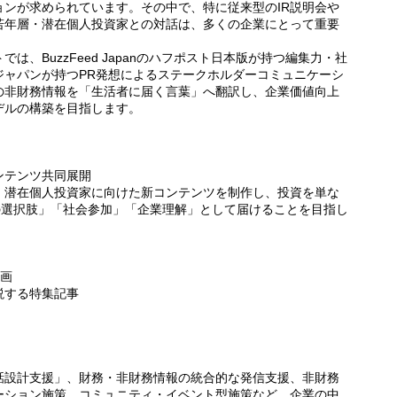
ンが求められています。その中で、特に従来型のIR説明会や
若年層・潜在個人投資家との対話は、多くの企業にとって重要
、BuzzFeed Japanのハフポスト日本版が持つ編集力・社
ジャパンが持つPR発想によるステークホルダーコミュニケーシ
の非財務情報を「生活者に届く言葉」へ翻訳し、企業価値向上
デルの構築を目指します。
ンテンツ共同展開
・潜在個人投資家に向けた新コンテンツを制作し、投資を単な
の選択肢」「社会参加」「企業理解」として届けることを目指し
企画
説する特集記事
話設計支援」、財務・非財務情報の統合的な発信支援、非財務
ーション施策、コミュニティ・イベント型施策など、企業の中