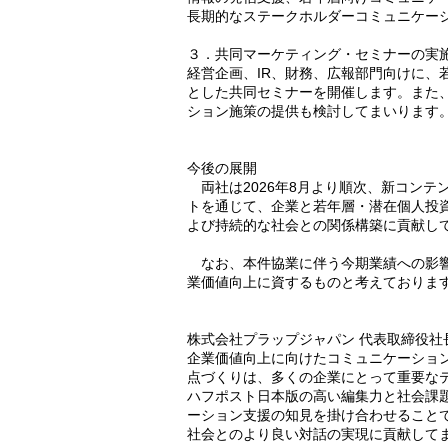
長期的なステークホルダーコミュニケー
３．共同マーケティング・セミナーの実
経営企画、IR、財務、広報部門向けに、
とした共同セミナーを開催します。また
ション施策の提供も検討してまいります
今後の展開
両社は2026年8月より順次、新コンテ
トを通じて、企業と若年層・潜在個人投
よび持続的な社会との関係構築に貢献し
なお、本件協業に伴う今期業績への影響
業価値向上に資するものと考えておりま
株式会社プラップジャパン 代表取締役社
企業価値向上に向けたコミュニケーショ
点づくりは、多くの企業にとって重要な
ハフポスト日本版の高い編集力と社会課
ーション支援の知見を掛け合わせること
社会とのより良い対話の実現に貢献して