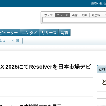
経済や政治
ウェブ
ニュース
画像
動画
知恵袋
ピューター
エンタメ
リリース
写真
ネス
中国
合
がiREX 2025にてResolverを日本市場デビ
とれ