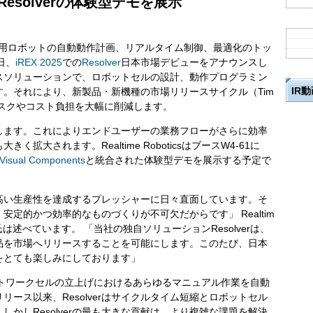
 でResolverの体験型デモを展示
産業用ロボットの自動動作計画、リアルタイム制御、最適化のトッ
日、
iREX 2025
での
Resolver
日本市場デビューをアナウンスし
ベースソリューションで、ロボットセルの設計、動作プログラミン
IR
。それにより、新製品・新機種の市場リリースサイクル（Tim
適合リスクやコスト負担を大幅に削減します。
公開します。これによりエンドユーザーの業務フローがさらに効率
大されます。Realtime RoboticsはブースW4-61に
Visual Components
と統合された体験型デモを展示する予定で
高い生産性を達成するプレッシャーに日々直面しています。そ
定的かつ効率的なものづくりが不可欠だからです」 Realtim
ード氏は述べています。 「当社の独自ソリューションResolverは、
品を市場へリリースすることを可能にします。このたび、日本
ことをとても楽しみにしております」
verは、ロボットワークセルの立上げにおけるあらゆるマニュアル作業を自動
ース以来、Resolverはサイクルタイム短縮とロボットセル
かしResolverの最も大きな貢献は、より複雑な課題を解決