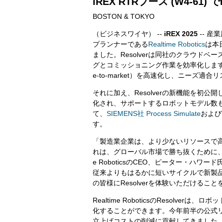
iREX RTRブース (W4-61)
BOSTON & TOKYO
（ビジネスワイヤ） --
iREX 2025
-- 
プランナーである
Realtime Robotics
は本
ました。Resolverは同社のクラウド
グとコミッショニング作業を効率化します
e-to-market）を高速化し、ニーズ
それに加え、Resolverの新機能を初
化され、サポートするロボットモデル数も大きく拡
て、
SIEMENS社 Process Simulate
および
す。
「製造業企業は、より少ないリソースで
れは、グローバル市場で勝ち抜くために、安
e RoboticsのCEO、ピーター・ハワ
従来よりもはるかに短いサイクルで新製
の皆様にResolverを体験いただける
Realtime RoboticsのResol
化することができます。今年前半の公式リリ
立上げコストの削減に貢献してきました。し