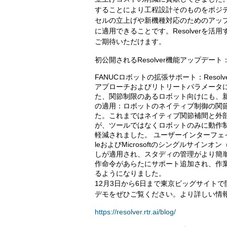
することにより工程設計そのものをポジ
セルの立上げや新機種対応のためのアッ
に適用できることです。Resolverを
ご期待いただけます。
初公開されるResolver機能アップデート
FANUCロボットの拡張サポート：Reso
アプローチおよびリトリートパラメータに
た、関節制限のあるロボット向けにも、
の適用：ロボットのネイティブ制御の関
た。これまではネイティブ関節補間と外
が、ツールではなくロボットのみに動作
軽減されました。 ユーザーインターフェ
leおよびMicrosoftのシングルサイ
しが適用され、スタディの管理がより簡単になり
作命令があらたにサポート追加され、作業中
るようになりました。
12月3日から6日まで東京ビッグサイトで開
デモをぜひご覧ください。より詳しい情
https://resolver.rtr.ai/blog/