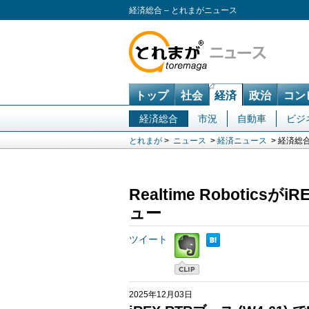
経済総合 – とれまがニュース
トップ
社会
経済
政治
コン
経済総合
市況
自動車
ビジ
とれまが
>
ニュース
>
経済ニュース
> 経済総
Realtime Robotics
ュー
ツイート
2025年12月03日