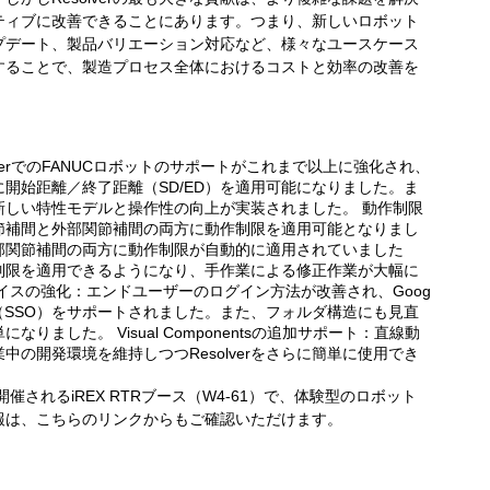
ティブに改善できることにあります。つまり、新しいロボット
プデート、製品バリエーション対応など、様々なユースケース
活用することで、製造プロセス全体におけるコストと効率の改善を
：
lverでのFANUCロボットのサポートがこれまで以上に強化され、
開始距離／終了距離（SD/ED）を適用可能になりました。ま
新しい特性モデルと操作性の向上が実装されました。 動作制限
節補間と外部関節補間の両方に動作制限を適用可能となりまし
部関節補間の両方に動作制限が自動的に適用されていました
制限を適用できるようになり、手作業による修正作業が大幅に
イスの強化：エンドユーザーのログイン方法が改善され、Goog
ンオン（SSO）をサポートされました。また、フォルダ構造にも見直
ました。 Visual Componentsの追加サポート：直線動
の開発環境を維持しつつResolverをさらに簡単に使用でき
催されるiREX RTRブース（W4-61）で、体験型のロボット
報は、こちらのリンクからもご確認いただけます。