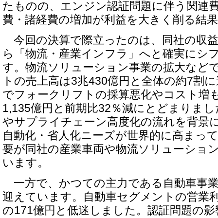
たものの、エンジン認証問題に伴う関連
費・諸経費の増加が利益を大きく削る結
今回の決算で際立ったのは、同社の収益
ら「物流・産業インフラ」へと確実にシ
す。物流ソリューション事業の拡大など
トの売上高は3兆430億円と全体の約7割
でフォークリフトの採算悪化やコスト増
1,135億円と前期比32％減にとどまりまし
やサプライチェーン高度化の流れを背景
自動化・省人化ニーズが世界的に高まっ
要が同社の産業車両や物流ソリューショ
います。
一方で、かつての主力である自動車事業
迎えています。自動車セグメントの営業利
の171億円と低迷しました。認証問題の影