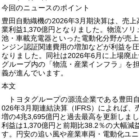
今回のニュースのポイント
豊田自動織機の2026年3月期決算は、売上高
業利益1,370億円となりました。物流ソ
池・車載充電器といった電動化分野が売
ンジン認証関連費用の増加などが利益を
なりました。同社は2026年6月に上場廃
グループ内の「物流・産業インフラ」を
義が進んでいます。
本文
トヨタグループの源流企業である豊田自
026年3月期連結決算（IFRS）によれば、
増の4兆3,695億円と過去最高を更新し
利益は1,370億円と前期比38.2％の大幅
す。円安の追い風や産業車両・電動化ユ