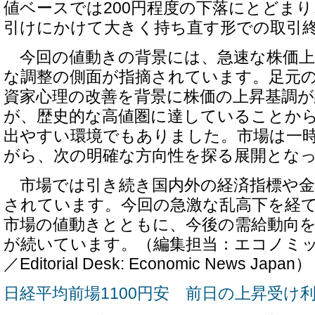
値ベースでは200円程度の下落にとどま
引けにかけて大きく持ち直す形での取引
今回の値動きの背景には、急速な株価上
な調整の側面が指摘されています。足元
資家心理の改善を背景に株価の上昇基調
が、歴史的な高値圏に達していることか
出やすい環境でもありました。市場は一
がら、次の明確な方向性を探る展開とな
市場では引き続き国内外の経済指標や金
されています。今回の急激な乱高下を経
市場の値動きとともに、今後の需給動向
が続いています。（編集担当：エコノミ
／Editorial Desk: Economic News Japan）
日経平均前場1100円安 前日の上昇受け