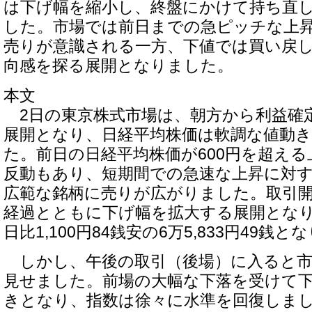
は下げ幅を縮小し、終盤にかけて持ち直
した。市場では前日までの急ピッチな上
売りが意識される一方、下値では買い戻
向感を探る展開となりました。
本文
2日の東京株式市場は、朝方から利益確
展開となり、日経平均株価は軟調な値動
た。前日の日経平均株価が600円を超え
反動もあり、短期間での急速な上昇に対
広範な銘柄に売りが広がりました。取引
経過とともに下げ幅を拡大する展開とな
日比1,100円84銭安の6万5,833円49銭
しかし、午後の取引（後場）に入ると市
見せました。前場の大幅な下落を受けて
きとなり、指数は徐々に水準を回復しま