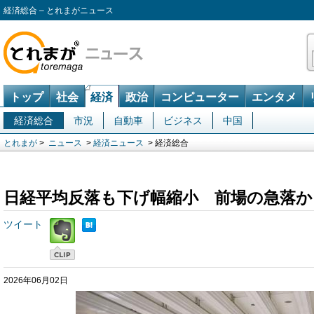
経済総合 – とれまがニュース
トップ
社会
経済
政治
コンピューター
エンタメ
経済総合
市況
自動車
ビジネス
中国
とれまが
>
ニュース
>
経済ニュース
> 経済総合
日経平均反落も下げ幅縮小 前場の急落か
ツイート
2026年06月02日