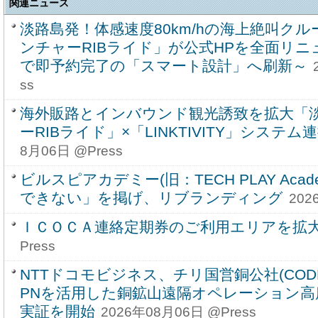
関連ニュース
淡路島発！体感速度80km/hの海上絶叫ク
ンチャーRIBライド」が公式HPを全面リ
で即予約完了の「スマート設計」へ刷新～
ss
海外販路とインバウンド観光誘致を拡大「
ーRIBライド」×「LINKTIVITY」システ
8月06日 @Press
ビルスピアカデミー(旧：TECH PLAY Aca
できない」を掲げ、リブランディング
202
ＩＣＯＣＡ連絡定期券のご利用エリアを拡
Press
NTTドコモビジネス、チリ国営銅公社(CODELC
PNを活用した銅鉱山遠隔オペレーション高
実証を開始
2026年08月06日 @Press