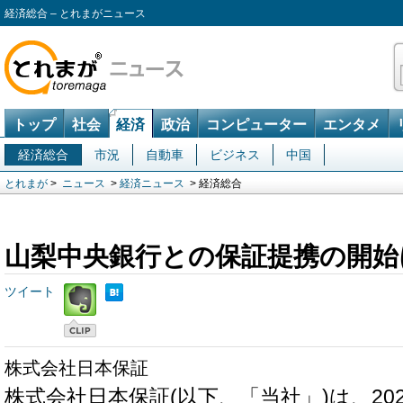
経済総合 – とれまがニュース
トップ
社会
経済
政治
コンピューター
エンタメ
経済総合
市況
自動車
ビジネス
中国
とれまが
>
ニュース
>
経済ニュース
> 経済総合
山梨中央銀行との保証提携の開始
ツイート
株式会社日本保証
株式会社日本保証(以下、「当社」)は、20