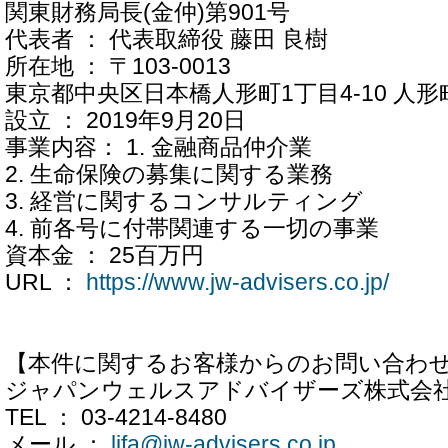
関東財務局長(金仲)第901号
代表者 ： 代表取締役 藤田 良樹
所在地 ： 〒103-0013
東京都中央区日本橋人形町1丁目4-10 人
設立 ： 2019年9月20日
事業内容： 1. 金融商品仲介業
2. 生命保険の募集に関する業務
3. 経営に関するコンサルティング
4. 前各号に付帯関連する一切の事業
資本金 ： 25百万円
URL ：
https://www.jw-advisers.co.jp/
【本件に関するお客様からのお問い合わ
ジャパンウェルスアドバイザーズ株式会社 Life
TEL ： 03-4214-8480
メール ：
lifa@jw-advisers.co.jp