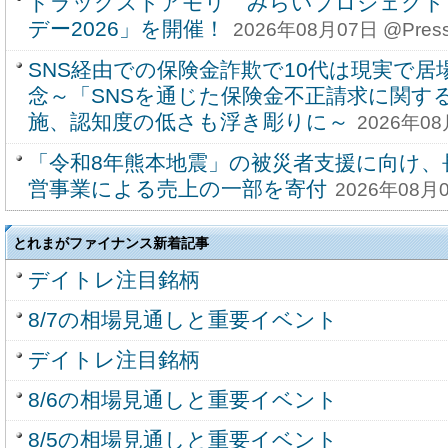
ドラッグストアモリ みらいプロジェクト
デー2026」を開催！
2026年08月07日 @Pres
SNS経由での保険金詐欺で10代は現実で
念～「SNSを通じた保険金不正請求に関す
施、認知度の低さも浮き彫りに～
2026年08
「令和8年熊本地震」の被災者支援に向け、
営事業による売上の一部を寄付
2026年08月0
とれまがファイナンス新着記事
デイトレ注目銘柄
8/7の相場見通しと重要イベント
デイトレ注目銘柄
8/6の相場見通しと重要イベント
8/5の相場見通しと重要イベント