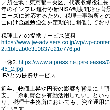
／所在地：東京都中央区、代表取締役社長：
年のインフレ進行や新NISA制度開始を背
ニーズに対応するため、税理士事務所と
士向け金融勉強会を定期的に開催してお
税理士との提携サービス資料
https://www.jw-advisers.co.jp/wp/wp-conte
2a1bfeab0c3e0837e21c776.pdf
画像2:
https://www.atpress.ne.jp/release
46_2.jpg
IFAとの提携サービス
近年、物価上昇や円安の影響を背景に「
安」「余剰資金を有効活用したい」とい
り、税理士事務所においても、資産運用
ています。