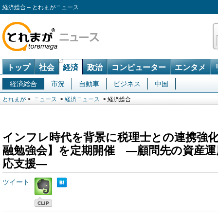
経済総合 – とれまがニュース
トップ
社会
経済
政治
コンピューター
エンタメ
経済総合
市況
自動車
ビジネス
中国
とれまが
>
ニュース
>
経済ニュース
> 経済総合
インフレ時代を背景に税理士との連携強
融勉強会】を定期開催 ―顧問先の資産運用
応支援―
ツイート