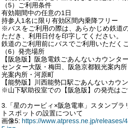
（5）ご利用条件
有効期間中の任意の1日
持参人1名に限り有効区間内乗降フリー
※バスをご利用の際は、あらかじめ鉄道
ただき、利用日付を印字してください。
鉄道のご利用前にバスでご利用いただく
（6）発売場所
【阪急版】阪急電鉄ごあんないカウンタ
センター大阪・梅田、阪急京都観光案内所
光案内所・河原町
【能勢版】川西能勢口駅ごあんないカウ
※山下駅助役室での【阪急版】の発売は
3.「星のカービィ×阪急電車」スタンプ
トスポットの設置について
画像5:
https://www.atpress.ne.jp/release