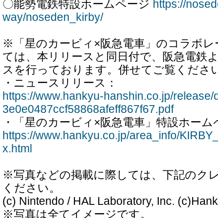
〇能勢電鉄特設ホームページ
https://nosed
way/noseden_kirby/
※「星のカービィ×阪急電車」のコラボレ
ては、本リリースと同日付で、阪急電鉄
スを行っております。併せてご覧くださ
・ニュースリリース：
https://www.hankyu-hanshin.co.jp/release
3e0e0487ccf58868afeff867f67.pdf
・「星のカービィ×阪急電車」特設ホーム
https://www.hankyu.co.jp/area_info/KIR
x.html
※写真などの掲載に際しては、下記のク
ください。
(c) Nintendo / HAL Laboratory, Inc. (c)Han
※写真は全てイメージです。