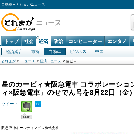
自動車 – とれまがニュース
トップ
社会
経済
政治
コンピューター
エンタメ
経済総合
市況
自動車
ビジネス
中国
とれまが
>
ニュース
>
経済ニュース
> 自動車
星のカービィ★阪急電車 コラボレーショ
ィ×阪急電車」のせでん号を8月22日（金
ツイート
阪急阪神ホールディングス株式会社