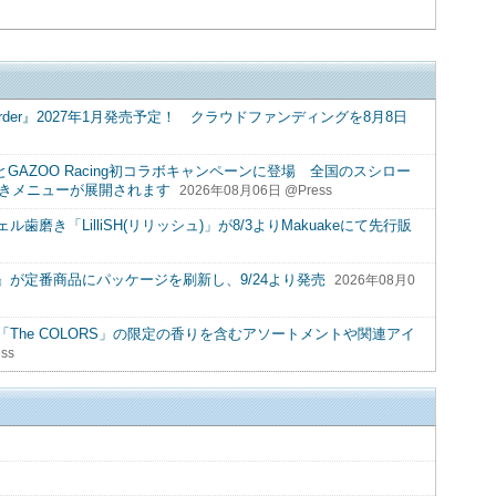
ant- New Order』2027年1月発売予定！ クラウドファンディングを8月8日
とGAZOO Racing初コラボキャンペーンに登場 全国のスシロー
)付きメニューが展開されます
2026年08月06日 @Press
き「LilliSH(リリッシュ)」が8/3よりMakuakeにて先行販
が定番商品にパッケージを刷新し、9/24より発売
2026年08月0
The COLORS」の限定の香りを含むアソートメントや関連アイ
ss