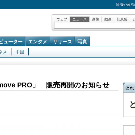
経済や政治
ウェブ
ニュース
画像
動画
知恵袋
ピューター
エンタメ
リリース
写真
ネス
中国
ove PRO」 販売再開のお知らせ
とれ