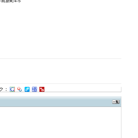
牛島新町4-5
ク：