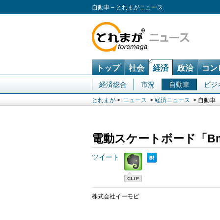
自動車 – とれまがニュース
トップ
社会
経済
政治
コン
経済総合
市況
自動車
ビジ
とれまが
>
ニュース
>
経済ニュース
> 自動車
電動スケートボード「Bm
ツイート
株式会社イーモビ