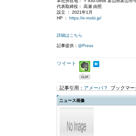
本社所在地： 〒930-0856 富山県富山市
代表取締役： 高瀬 由照
設立 ： 2021年1月
HP ：
https://e-mobi.jp/
詳細はこちら
記事提供：
@Press
ツイート
記事引用：
アメーバ？
ブックマー
ニュース画像