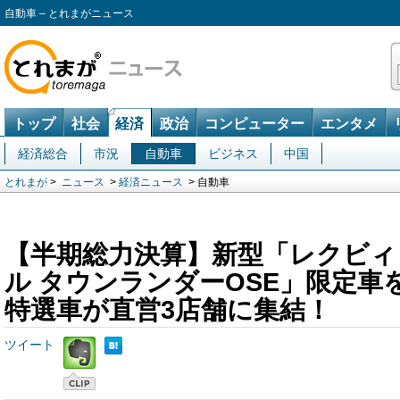
自動車 – とれまがニュース
トップ
社会
経済
政治
コンピューター
エンタメ
経済総合
市況
自動車
ビジネス
中国
とれまが
>
ニュース
>
経済ニュース
> 自動車
【半期総力決算】新型「レクビィ
ル タウンランダーOSE」限定車
特選車が直営3店舗に集結！
ツイート