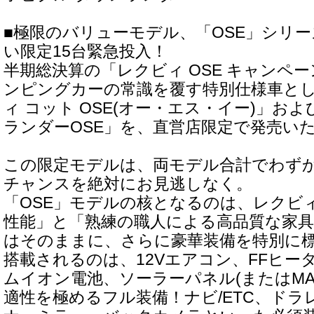
■極限のバリューモデル、「OSE」シリ
い限定15台緊急投入！
半期総決算の「レクビィ OSE キャンペ
ンピングカーの常識を覆す特別仕様車と
ィ コット OSE(オー・エス・イー)」お
ランダーOSE」を、直営店限定で発売い
この限定モデルは、両モデル合計でわずか
チャンスを絶対にお見逃しなく。
「OSE」モデルの核となるのは、レクビ
性能」と「熟練の職人による高品質な家
はそのままに、さらに豪華装備を特別に
搭載されるのは、12Vエアコン、FFヒー
ムイオン電池、ソーラーパネル(またはMA
適性を極めるフル装備！ナビ/ETC、ド