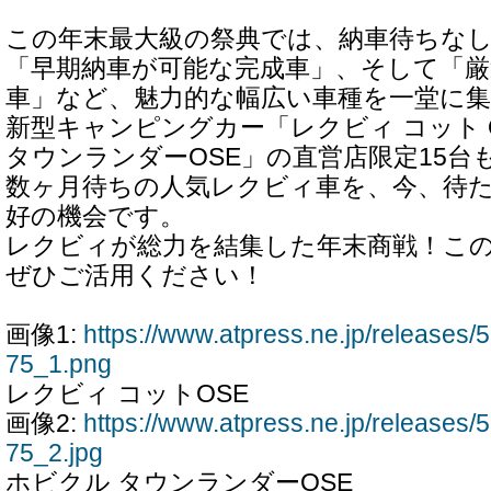
この年末最大級の祭典では、納車待ちな
「早期納車が可能な完成車」、そして「厳
車」など、魅力的な幅広い車種を一堂に
新型キャンピングカー「レクビィ コット 
タウンランダーOSE」の直営店限定15台
数ヶ月待ちの人気レクビィ車を、今、待
好の機会です。
レクビィが総力を結集した年末商戦！こ
ぜひご活用ください！
画像1:
https://www.atpress.ne.jp/release
75_1.png
レクビィ コットOSE
画像2:
https://www.atpress.ne.jp/release
75_2.jpg
ホビクル タウンランダーOSE