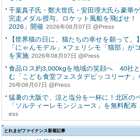
千葉真子氏・鄭大世氏・安田理大氏ら豪華
完走メダル授与、ロケット風船を飛ばせ！
2026」開催
2026年08月07日 @Press
【世界猫の日に、猫たちの幸せを願って。
「にゃんモデル」×フェリシモ「猫部」が
を実施
2026年08月07日 @Press
食品ロス約3,000kgを地域の笑顔へ 40
む「こども食堂フェスタデピッコリーナ」を9
26年08月07日 @Press
猛暑の大阪で、涼と塩分を一杯に！北区の
「ソルティーレモンジュース」を無料配布
ess
とれまがファイナンス新着記事