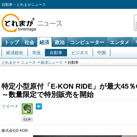
自動車 – とれまがニュース
トップ
社会
経済
政治
コンピューター
エンタメ
経済総合
市況
自動車
ビジネス
中国
とれまが
>
ニュース
>
経済ニュース
> 自動車
特定小型原付「E-KON RIDE」が最大45％
～数量限定で特別販売を開始
ツイート
株式会社E-KON