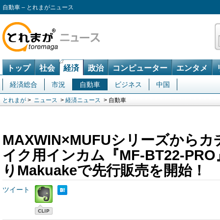
自動車 – とれまがニュース
トップ
社会
経済
政治
コンピューター
エンタメ
経済総合
市況
自動車
ビジネス
中国
とれまが
>
ニュース
>
経済ニュース
> 自動車
MAXWIN×MUFUシリーズから
イク用インカム『MF-BT22-PRO
りMakuakeで先行販売を開始！
ツイート