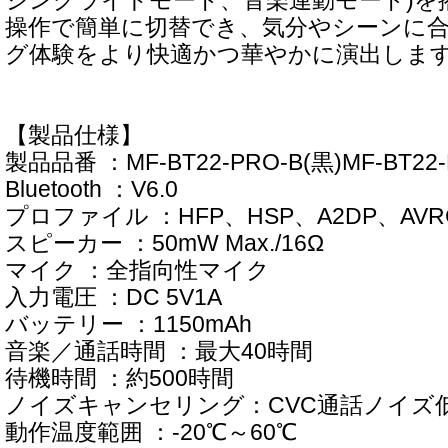
ジングライトモード、音楽連動モード)を
操作で簡単に切替でき、気分やシーンに
グ体験をより快適かつ華やかに演出しま
【製品仕様】
製品品番 ：MF-BT22-PRO-B(黒)MF-BT22-
Bluetooth ：V6.0
プロファイル ：HFP、HSP、A2DP、AVR
スピーカー ：50mW Max./16Ω
マイク ：全指向性マイク
入力電圧 ：DC 5V1A
バッテリー ：1150mAh
音楽／通話時間 ：最大40時間
待機時間 ：約500時間
ノイズキャンセリング：CVC通話ノイズ低減
動作温度範囲 ：-20℃～60℃