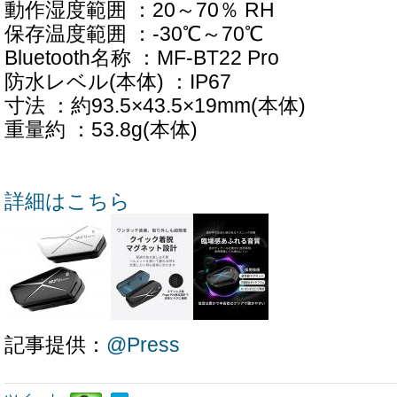
動作湿度範囲 ：20～70％ RH
保存温度範囲 ：-30℃～70℃
Bluetooth名称 ：MF-BT22 Pro
防水レベル(本体) ：IP67
寸法 ：約93.5×43.5×19mm(本体)
重量約 ：53.8g(本体)
詳細はこちら
記事提供：
@Press