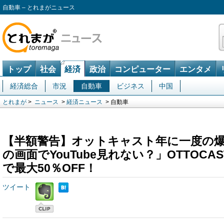
自動車 – とれまがニュース
トップ
社会
経済
政治
コンピューター
エンタメ
経済総合
市況
自動車
ビジネス
中国
とれまが
>
ニュース
>
経済ニュース
> 自動車
【半額警告】オットキャスト年に一度の
の画面でYouTube見れない？」OTTOCAST
で最大50％OFF！
ツイート