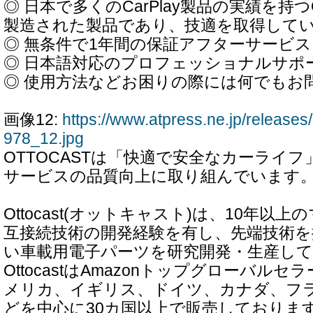
◎ 日本で多くのCarPlay製品の実績を持つO
製造された製品であり、技適を取得して
◎ 無条件で1年間の保証アフターサービ
◎ 日本語対応のプロフェッショナルサポ
◎ 使用方法などお困りの際には何でもお
画像12:
https://www.atpress.ne.jp/releas
978_12.jpg
OTTOCASTは「快適で安全なカーライ
サービスの品質向上に取り組んでいます
Ottocast(オットキャスト)は、10年以
互接続技術の開発経験を有し、先端技術を
い車載用電子パーツを研究開発・生産し
OttocastはAmazonトップグローバル
メリカ、イギリス、ドイツ、カナダ、フ
どを中心に30カ国以上で販売しておりま