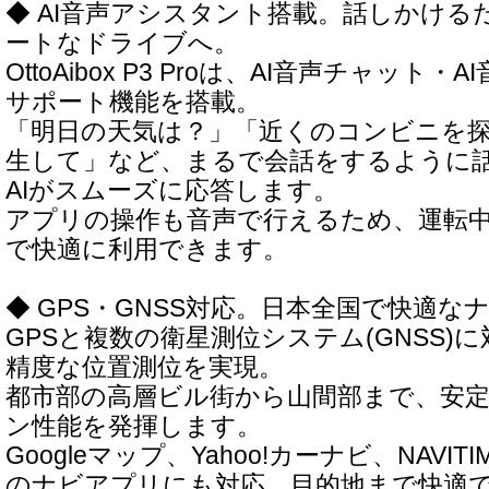
◆ AI音声アシスタント搭載。話しかけ
ートなドライブへ。
OttoAibox P3 Proは、AI音声チャット・
サポート機能を搭載。
「明日の天気は？」「近くのコンビニを
生して」など、まるで会話をするように
AIがスムーズに応答します。
アプリの操作も音声で行えるため、運転
で快適に利用できます。
◆ GPS・GNSS対応。日本全国で快適な
GPSと複数の衛星測位システム(GNSS)
精度な位置測位を実現。
都市部の高層ビル街から山間部まで、安
ン性能を発揮します。
Googleマップ、Yahoo!カーナビ、NAVI
のナビアプリにも対応。目的地まで快適