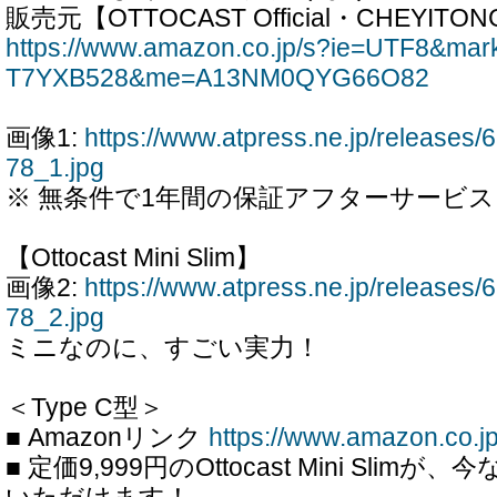
販売元【OTTOCAST Official・CHEYITO
https://www.amazon.co.jp/s?ie=UTF8&ma
T7YXB528&me=A13NM0QYG66O82
画像1:
https://www.atpress.ne.jp/release
78_1.jpg
※ 無条件で1年間の保証アフターサービ
【Ottocast Mini Slim】
画像2:
https://www.atpress.ne.jp/release
78_2.jpg
ミニなのに、すごい実力！
＜Type C型＞
■ Amazonリンク
https://www.amazon.co
■ 定価9,999円のOttocast Mini Slimが