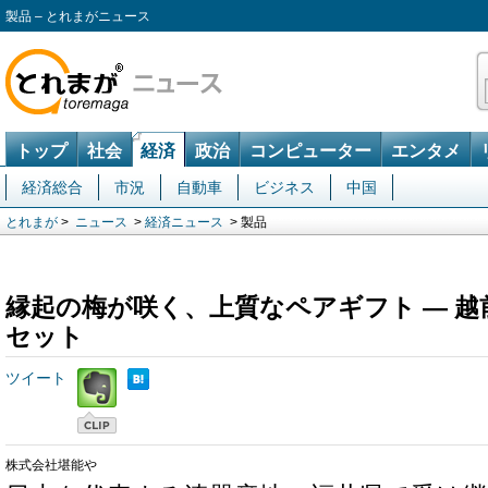
製品 – とれまがニュース
トップ
社会
経済
政治
コンピューター
エンタメ
経済総合
市況
自動車
ビジネス
中国
とれまが
>
ニュース
>
経済ニュース
> 製品
縁起の梅が咲く、上質なペアギフト ― 越
セット
ツイート
株式会社堪能や