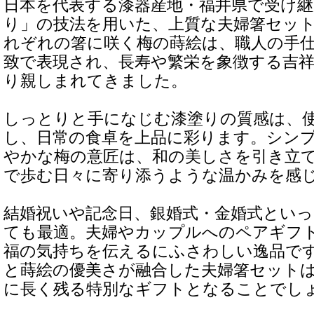
日本を代表する漆器産地・福井県で受け
り」の技法を用いた、上質な夫婦箸セッ
れぞれの箸に咲く梅の蒔絵は、職人の手
致で表現され、長寿や繁栄を象徴する吉
り親しまれてきました。
しっとりと手になじむ漆塗りの質感は、
し、日常の食卓を上品に彩ります。シン
やかな梅の意匠は、和の美しさを引き立
で歩む日々に寄り添うような温かみを感
結婚祝いや記念日、銀婚式・金婚式とい
ても最適。夫婦やカップルへのペアギフ
福の気持ちを伝えるにふさわしい逸品で
と蒔絵の優美さが融合した夫婦箸セット
に長く残る特別なギフトとなることでし