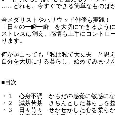
……どれも、今すぐできる簡単なものば
金メダリストやハリウッド俳優も実践！
「日々の一瞬一瞬」を大切にできるよう
ストレスは消え、感情も上手にコントロ
ります。
何が起こっても「私は私で大丈夫」と思
自分を大切にする暮らし、始めてみませ
■目次
・１ 心身不調 からだの感覚に敏感に
・２ 滅茶苦茶 きちんとした暮らしを
・３ 日々苛々 せかせかした心を柔ら