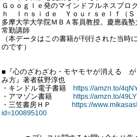
Ｇｏｏｇｌｅ発のマインドフルネスプロ
ｈ Ｉｎｓｉｄｅ Ｙｏｕｒｓｅｌｆ（Ｓ
多摩大学大学院ＭＢＡ客員教授。慶應義塾
常勤講師
（本データはこの書籍が刊行された当時
のです）
■『心のざわざわ・モヤモヤが消える 
み方』著者荻野淳也
・キンドル電子書籍
https://amzn.to/4qN
・アマゾン書籍
https://amzn.to/49L
・三笠書房ＨＰ
https://www.mikasas
id=100895100