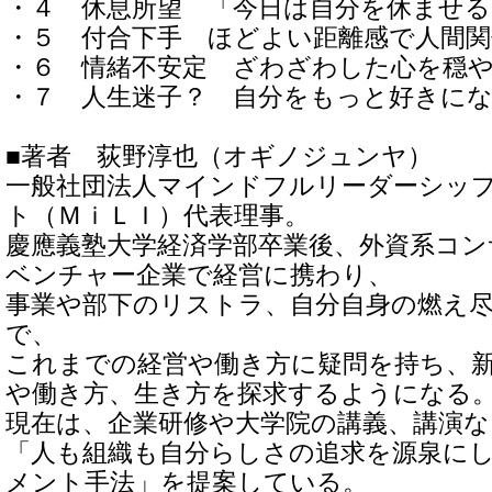
・４ 休息所望 「今日は自分を休ませ
・５ 付合下手 ほどよい距離感で人間
・６ 情緒不安定 ざわざわした心を穏
・７ 人生迷子？ 自分をもっと好きに
■著者 荻野淳也（オギノジュンヤ）
一般社団法人マインドフルリーダーシッ
ト（ＭｉＬＩ）代表理事。
慶應義塾大学経済学部卒業後、外資系コ
ベンチャー企業で経営に携わり、
事業や部下のリストラ、自分自身の燃え
で、
これまでの経営や働き方に疑問を持ち、
や働き方、生き方を探求するようになる
現在は、企業研修や大学院の講義、講演
「人も組織も自分らしさの追求を源泉に
メント手法」を提案している。