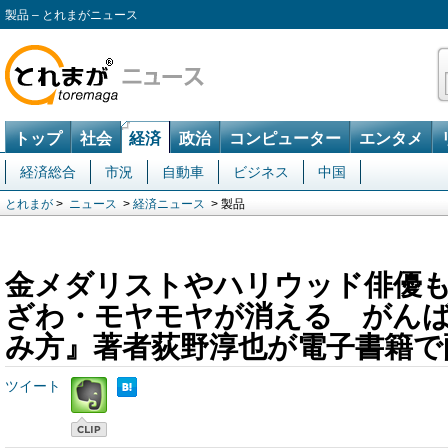
製品 – とれまがニュース
トップ
社会
経済
政治
コンピューター
エンタメ
経済総合
市況
自動車
ビジネス
中国
とれまが
>
ニュース
>
経済ニュース
> 製品
金メダリストやハリウッド俳優
ざわ・モヤモヤが消える がん
み方』著者荻野淳也が電子書籍で
ツイート