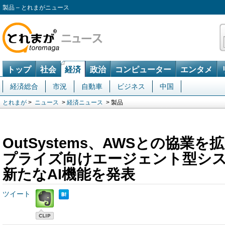
製品 – とれまがニュース
トップ
社会
経済
政治
コンピューター
エンタメ
経済総合
市況
自動車
ビジネス
中国
とれまが
>
ニュース
>
経済ニュース
> 製品
OutSystems、AWSとの協業
プライズ向けエージェント型シ
新たなAI機能を発表
ツイート