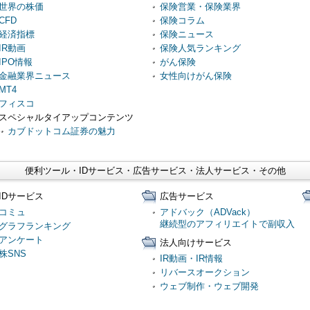
世界の株価
保険営業・保険業界
CFD
保険コラム
経済指標
保険ニュース
IR動画
保険人気ランキング
IPO情報
がん保険
金融業界ニュース
女性向けがん保険
MT4
フィスコ
スペシャルタイアップコンテンツ
カブドットコム証券の魅力
便利ツール・IDサービス・広告サービス・法人サービス・その他
IDサービス
広告サービス
コミュ
アドバック（ADVack）
継続型のアフィリエイトで副収入
グラフランキング
アンケート
法人向けサービス
株SNS
IR動画・IR情報
リバースオークション
ウェブ制作・ウェブ開発