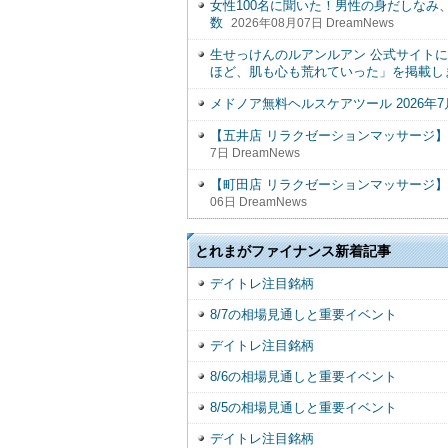
女性100名に聞いた！男性の身だしなみ
数
2026年08月07日 DreamNews
生せっけんのルアンルアン 公式サイトに
ほど、肌も心も荒れていった」を掲載し
メドノア無料ヘルスケアツール 2026年
【五井店 リラクゼーションマッサージ
7日 DreamNews
【町田店 リラクゼーションマッサージ
06日 DreamNews
とれまがファイナンス新着記事
デイトレ注目銘柄
8/7の相場見通しと重要イベント
デイトレ注目銘柄
8/6の相場見通しと重要イベント
8/5の相場見通しと重要イベント
デイトレ注目銘柄