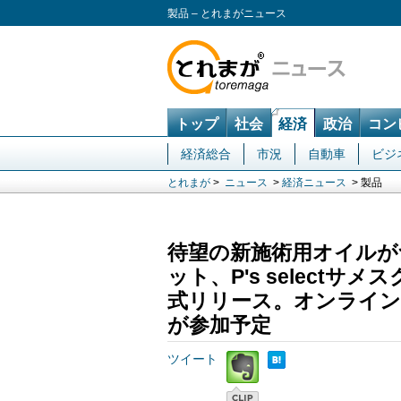
製品 – とれまがニュース
トップ
社会
経済
政治
コン
経済総合
市況
自動車
ビジ
とれまが
>
ニュース
>
経済ニュース
> 製品
待望の新施術用オイルが
ット、P's selectサ
式リリース。オンライン製
が参加予定
ツイート