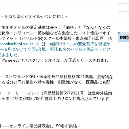
ストが待ち望んだオイルがついに届く～
、施術用オイルの選定基準は長らく「価格」と「なんとなくの
乳化剤・シリコーン・鉱物油などを混合したコスト優先のオイ
IR
フィット（バザルト(R)スクール本部校・東京都千代田区 代
ww.basaltschool-wellfit.jp）は「施術用オイルの安全基準を現場か
から5月にかけて全国5会場・累計45名のバザルト認定セラピス
てきました。
P's select サメスクワランオイル」が正式リリースされまし
上・スクワラン100%・医薬部外品原料規格2021準拠。混ぜ物な
する成分と同じ構造を持ち毒性・刺激性がなく、医薬品にも配
トーントリートメント（商標登録第5972921号）は遠赤外線効
全国47都道府県2,700店舗以上のサロンに導入されています。
――オンライン製品発表会に150名が集結～