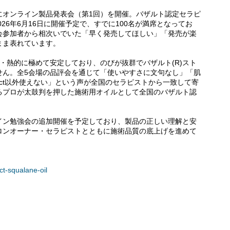
日にオンライン製品発表会（第1回）を開催。バザルト認定セラピ
026年6月16日に開催予定で、すでに100名が満席となってお
会参加者から相次いでいた「早く発売してほしい」「発売が楽
まま表れています。
は化学的・熱的に極めて安定しており、のびが抜群でバザルト(R)スト
せん。全5会場の品評会を通じて「使いやすさに文句なし」「肌
elect以外使えない」という声が全国のセラピストから一致して寄
るプロが太鼓判を押した施術用オイルとして全国のバザルト認
イン勉強会の追加開催を予定しており、製品の正しい理解と安
ロンオーナー・セラピストとともに施術品質の底上げを進めて
ect-squalane-oil