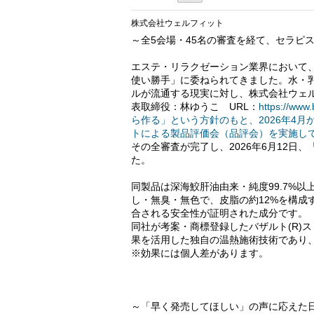
株式会社ウェルフィット
～全5会場・45名の審査を経て、セラピ
エステ・リラクゼーション業界において
使い勝手」に委ねられてきました。水・
ルが流通する現実に対し、株式会社ウェル
表取締役：林ゆうこ URL：
https://w
ら作る」という方針のもと、2026年4月
トによる製品評価会（品評会）を実施し
その全審査が完了し、2026年6月12日、「
た。
同製品は深海鮫肝油由来・純度99.7%以
し・無臭・無色で、皮脂の約12%を構成
合される安全性が証明された成分です。
同社が考案・商標登録したバザルト(R)ス
果を活用した独自の温熱施術技術であり、
※効果には個人差があります。
～「早く発売してほしい」の声に応えた日