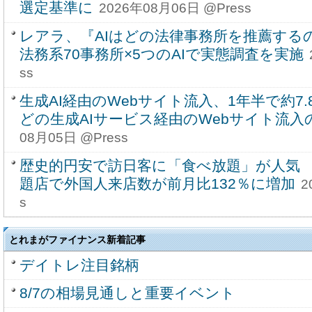
選定基準に
2026年08月06日 @Press
レアラ、『AIはどの法律事務所を推薦する
法務系70事務所×5つのAIで実態調査を実施
ss
生成AI経由のWebサイト流入、1年半で約7.8
どの生成AIサービス経由のWebサイト流入
08月05日 @Press
歴史的円安で訪日客に「食べ放題」が人気
題店で外国人来店数が前月比132％に増加
2
s
とれまがファイナンス新着記事
デイトレ注目銘柄
8/7の相場見通しと重要イベント