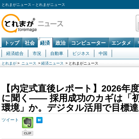
とれまがニュース – とれまがニュース
トップ
社会
経済
政治
コンピューター
エンタメ
経済総合
市況
自動車
ビジネス
中国
とれまが
>
ニュース
>
経済ニュース
> とれまがニュース
【内定式直後レポート】2026年
に聞く―― 採用成功のカギは「
環境」か。デジタル活用で目標達成
ツイート