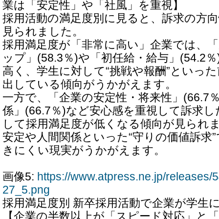
業は「安定性」や「社風」を重視】
採用活動の満足度別に見ると、訴求の方
見られました。
採用満足度が「非常に高い」企業では、
ップ」(58.3％)や「初任給・給与」(54.
高く、学生に対して“挑戦や報酬”といっ
出している傾向がうかがえます。
一方で、「企業の安定性・将来性」(66.7
係」(66.7％)など安心感を重視して訴求
して採用満足度が低くなる傾向が見られ
安定や人間関係といった“守りの価値訴求
きにくい現実がうかがえます。
画像5:
https://www.atpress.ne.jp/release
27_5.png
採用満足度別 新卒採用活動で企業が学生
【企業の半数以上が「スピード対応」と