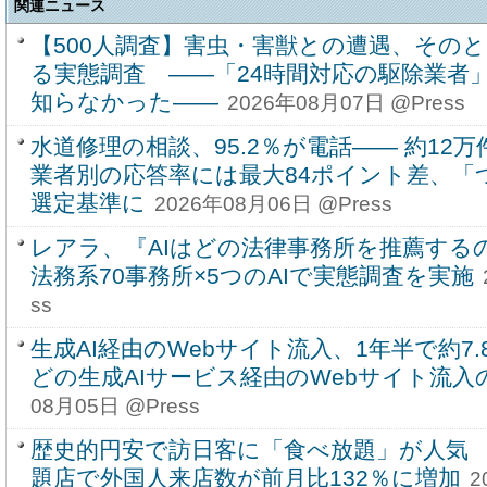
関連ニュース
【500人調査】害虫・害獣との遭遇、その
る実態調査 ――「24時間対応の駆除業者」
知らなかった――
2026年08月07日 @Press
水道修理の相談、95.2％が電話―― 約1
業者別の応答率には最大84ポイント差、「
選定基準に
2026年08月06日 @Press
レアラ、『AIはどの法律事務所を推薦する
法務系70事務所×5つのAIで実態調査を実施
ss
生成AI経由のWebサイト流入、1年半で約7.8
どの生成AIサービス経由のWebサイト流入
08月05日 @Press
歴史的円安で訪日客に「食べ放題」が人気
題店で外国人来店数が前月比132％に増加
2