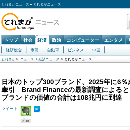
とれまがニュース – とれまがニュース
トップ
社会
経済
政治
コンピューター
エンタメ
経済総合
市況
自動車
ビジネス
中国
とれまが
>
ニュース
>
経済ニュース
> とれまがニュース
日本のトップ300ブランド、2025年に6％
牽引 Brand Financeの最新調査による
ブランドの価値の合計は108兆円に到達
ツイート