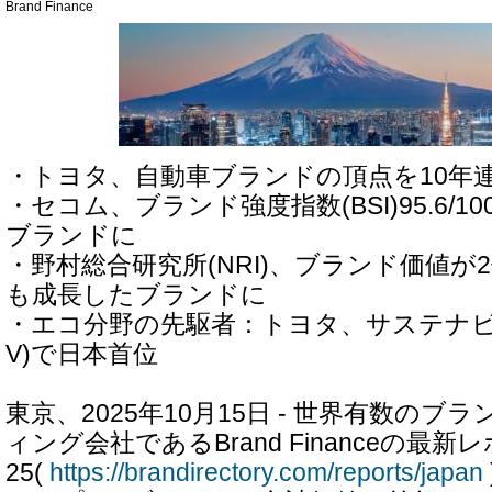
Brand Finance
・トヨタ、自動車ブランドの頂点を10年
・セコム、ブランド強度指数(BSI)95.6/1
ブランドに
・野村総合研究所(NRI)、ブランド価値が
も成長したブランドに
・エコ分野の先駆者：トヨタ、サステナビ
V)で日本首位
東京、2025年10月15日 - 世界有数の
ィング会社であるBrand Financeの最新レポー
25(
https://brandirectory.com/reports/japan