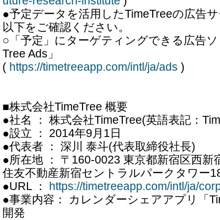
uture-research-institute
)
●予定データを活用したTimeTreeの広
以下をご確認ください。
○「予定」にターゲティングできる広告ソリ
Tree Ads」
(
https://timetreeapp.com/intl/ja/ads
)
■株式会社TimeTree 概要
●社名 ： 株式会社TimeTree(英語表記：TimeTr
●設立 ： 2014年9月1日
●代表者 ： 深川 泰斗(代表取締役社長)
●所在地 ： 〒160-0023 東京都新宿区西
住友不動産新宿セントラルパークタワー1
●URL ：
https://timetreeapp.com/intl/ja/cor
●事業内容： カレンダーシェアアプリ「Tim
開発