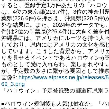
すると、登録予定1万件あたりの「ハロウ
は、4位の東京都(213.7件)、3位の神奈川県(
葉県(226.6件)を押さえ、沖縄県(320.5
外な結果に。また、2024年のデータでも、1
件)は2位の千葉県(226.4件)に大きく差
沖縄県には、アメリカにルーツを持つ人
しており、県内にはアメリカの文化を感
しています。こうした背景から、アメリ
りを見せるイベントであるハロウィンが
ものとして受け入れられ、楽しまれやす
が、予定数の多さに繋がる要因として推
画像3:
https://www.atpress.ne.jp/release
69_3.png
「ハロウィン」予定登録数の都道府県別
■ハロウィン規制後も人気は健在か。「ハ