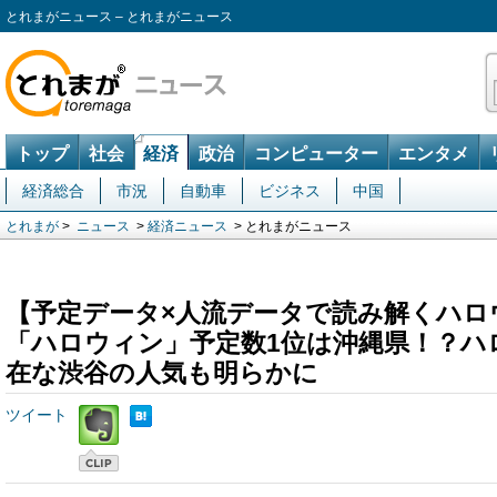
とれまがニュース – とれまがニュース
トップ
社会
経済
政治
コンピューター
エンタメ
経済総合
市況
自動車
ビジネス
中国
とれまが
>
ニュース
>
経済ニュース
> とれまがニュース
【予定データ×人流データで読み解くハロ
「ハロウィン」予定数1位は沖縄県！？ハ
在な渋谷の人気も明らかに
ツイート