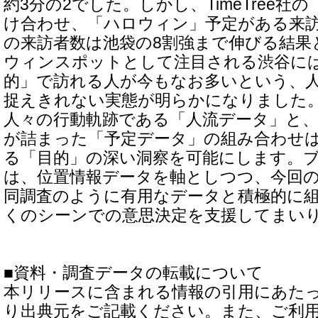
約3分の2でした。しかし、TimeTree社
け合わせ、「ハロウィン」予定がある来
の来訪者数は池袋の8割強まで伸びる結果
ウィンスポットとして注目される渋谷に
的」で訪れる人が今もなお多いという、
捉えきれない実態が明らかになりました
人々の行動軌跡である「人流データ」と
が詰まった「予定データ」の組み合わせ
る「目的」の深い洞察を可能にします。
は、位置情報データを軸としつつ、今回のTi
同調査のように有用なデータと積極的に
くのシーンでの意思決定を支援してまい
■資料・調査データの転載について
本リリースに含まれる情報の引用にあた
り出典元をご記載ください。また、ご利