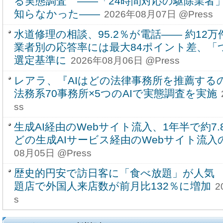
る実態調査 ――「24時間対応の駆除業者」
知らなかった――
2026年08月07日 @Press
水道修理の相談、95.2％が電話―― 約1
業者別の応答率には最大84ポイント差、「
選定基準に
2026年08月06日 @Press
レアラ、『AIはどの法律事務所を推薦する
法務系70事務所×5つのAIで実態調査を実施
ss
生成AI経由のWebサイト流入、1年半で約7.8
どの生成AIサービス経由のWebサイト流入
08月05日 @Press
歴史的円安で訪日客に「食べ放題」が人気
題店で外国人来店数が前月比132％に増加
2
s