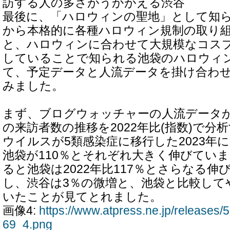
訪する人の多さがうかがえる渋谷
最後に、「ハロウィンの聖地」として知られ
から本格的に各種ハロウィン規制の取り
と、ハロウィンに合わせて大規模なコス
していることで知られる池袋のハロウィ
て、予定データと人流データを掛け合わ
みました。
まず、ブログウォッチャーの人流データ
の来訪者数の推移を2022年比(指数)で分
ウイルスが5類感染症に移行した2023年に
池袋が110％とそれぞれ大きく伸びていま
ると池袋は2022年比117％とさらなる
し、渋谷は3％の微増と、池袋と比較して
いたことが見てとれました。
画像4:
https://www.atpress.ne.jp/release
69_4.png