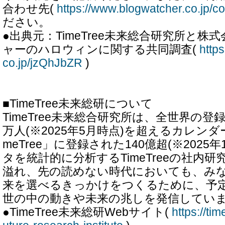
合わせ先(
https://www.blogwatcher.co.jp/co
ださい。
●出典元：TimeTree未来総合研究所と
ャーのハロウィンに関する共同調査(
http
co.jp/jzQhJbZR
)
■TimeTree未来総研について
TimeTree未来総合研究所は、全世界の登録
万人(※2025年5月時点)を超えるカレンダ
meTree」に登録された140億超(※2025
タを統計的に分析するTimeTreeの社内
溢れ、先の読めない時代においても、み
来を選べるきっかけをつくるために、予
世の中の動きや未来の兆しを発信してい
●TimeTree未来総研Webサイト(
https://tim