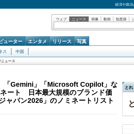
経済や政治
ウェブ
ニュース
画像
動画
知恵袋
ピューター
エンタメ
リリース
写真
ネス
中国
がニュース
「Gemini」「Microsoft Copilot」な
とれ
ネート 日本最大規模のブランド価
ジャパン2026」のノミネートリスト