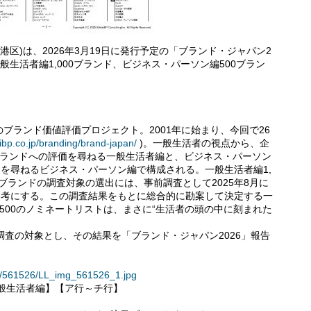
港区)は、2026年3月19日に発行予定の「ブランド・ジャパン2
(一般生活者編1,000ブランド、ビジネス・パーソン編500ブラン
ブランド価値評価プロジェクト。2001年に始まり、今回で26
eibp.co.jp/branding/brand-japan/
)。一般生活者の視点から、企
0ブランドへの評価を尋ねる一般生活者編と、ビジネス・パーソン
価を尋ねるビジネス・パーソン編で構成される。一般生活者編1,
0ブランドの調査対象の選出には、事前調査として2025年8月に
参考にする。この調査結果をもとに総合的に勘案して決定する一
編500のノミネートリストは、まさに“生活者の頭の中に刻まれた
調査の対象とし、その結果を「ブランド・ジャパン2026」報告
ses/561526/LL_img_561526_1.jpg
一般生活者編】【ア行～チ行】