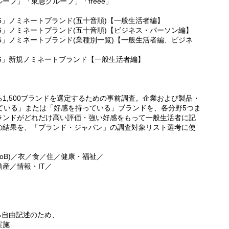
プ」「東急グループ」「freee」
26」ノミネートブランド(五十音順)【一般生活者編】
026」ノミネートブランド(五十音順)【ビジネス・パーソン編】
026」ノミネートブランド(業種別一覧)【一般生活者編、ビジネ
026」新規ノミネートブランド【一般生活者編】
1,500ブランドを選定するための事前調査。企業および製品・
ている」または「好感を持っている」ブランドを、各分野5つま
ランドがどれだけ高い評価・強い好感をもって一般生活者に記
の結果を、「ブランド・ジャパン」の調査対象リスト選考に使
toB)／衣／食／住／健康・福祉／
産／情報・IT／
る自由記述のため、
実施