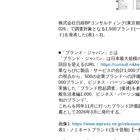
株式会社日経BPコンサルティング(東京都
026」で調査対象となる1,500ブランド
ド)を発表した(表1～3)。
■「ブランド・ジャパン」とは
「ブランド・ジャパン」は日本最大規模の
回目を迎える(URL：
https://consult.nikk
業ならびに製品・サービスの合計1,00
の視点から、500の企業ブランドへの評
000ブランド、ビジネス・パーソン編50
実施した「ブランド想起調査」(後述)を
般生活者編1,000、ビジネス・パーソン
旬のブランド”。
これらを同年11月に行ったブランド評価
書として2026年3月に発行する。
画像1:
https://www.atpress.ne.jp/relea
表1：ノミネートブランド(五十音順)【