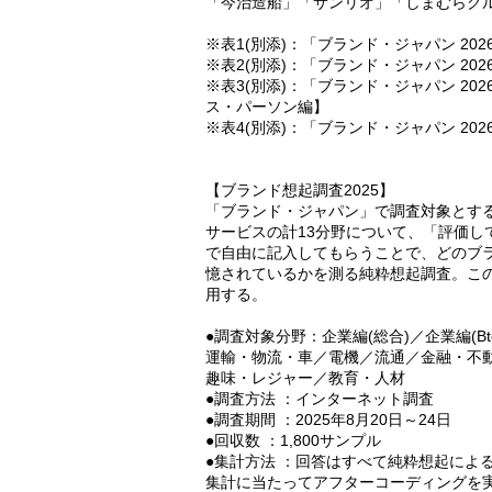
「今治造船」「サンリオ」「しまむらグルー
※表1(別添)：「ブランド・ジャパン 20
※表2(別添)：「ブランド・ジャパン 2
※表3(別添)：「ブランド・ジャパン 2
ス・パーソン編】
※表4(別添)：「ブランド・ジャパン 2
【ブランド想起調査2025】
「ブランド・ジャパン」で調査対象とする
サービスの計13分野について、「評価し
で自由に記入してもらうことで、どのブ
憶されているかを測る純粋想起調査。こ
用する。
●調査対象分野：企業編(総合)／企業編(B
運輸・物流・車／電機／流通／金融・不動
趣味・レジャー／教育・人材
●調査方法 ：インターネット調査
●調査期間 ：2025年8月20日～24日
●回収数 ：1,800サンプル
●集計方法 ：回答はすべて純粋想起によ
集計に当たってアフターコーディングを