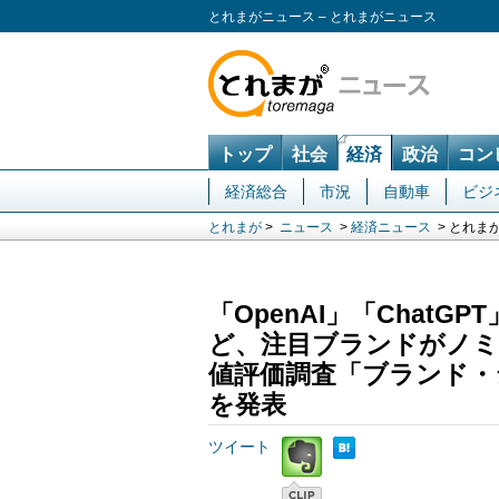
とれまがニュース – とれまがニュース
トップ
社会
経済
政治
コン
経済総合
市況
自動車
ビジ
とれまが
>
ニュース
>
経済ニュース
> とれま
「OpenAI」「ChatGPT」
ど、注目ブランドがノミ
値評価調査「ブランド・
を発表
ツイート