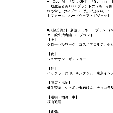
■「OpenAI」「ChatGPT」「Gemini」
一般生活者編1,000ブランドのうち、
れも含む)は52ブランドだった(表4)。
トフォーム、ハードウェア・ガジェット
■想起分野別・新規ノミネートブランド(
▼一般生活者編・52ブランド
【衣】
グローバルワーク、コスメデコルテ、セ
【食】
ジョナサン、ゼンショー
【住】
イッタラ、貝印、キングジム、東京イン
【健康・福祉】
健栄製薬、シャボン玉石けん、チョコラ
【運輸・物流・車】
福山通運
【電機】