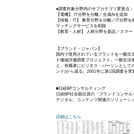
●調査対象分野内のサブカテゴリ変更点
【電機】 IT分野を分離／生成AIを追加
【情報・IT】 教育分野を分離／IT分野
マッチングサービスを削除
【教育・人材】 人材分野を新設／スマー
【ブランド・ジャパン】
国内で使用されているブランドを一般生
ド価値評価調査プロジェクト。一般生活者か
と、有職者にビジネス・パーソンとしての
ンド)から成る。2001年に第1回調査を
■日経BPコンサルティング
日経BP社全額出資の「ブランドコンサ
デジタル、コンテンツ関連のソリューション提
詳細はこちら