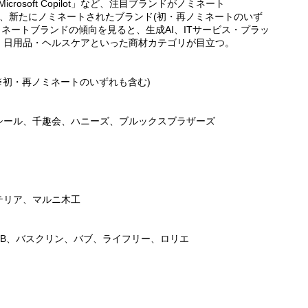
「Microsoft Copilot」など、注目ブランドがノミネート
今回、新たにノミネートされたブランド(初・再ノミネートのいず
ノミネートブランドの傾向を見ると、生成AI、ITサービス・プラッ
、日用品・ヘルスケアといった商材カテゴリが目立つ。
※初・再ノミネートのいずれも含む)
シール、千趣会、ハニーズ、ブルックスブラザーズ
テリア、マルニ木工
BB、バスクリン、バブ、ライフリー、ロリエ