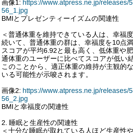
画像1:
https://www.atpress.ne.jp/release
56_1.jpg
BMIとプレゼンティーイズムの関連性
＜普通体重を維持できている人は、幸福
続いて、普通体重の群は、幸福度を10点
スコアが平均6.92と最も高く、低体重や
通体重のユーザーに比べてスコアが低い
このことから、適正体重の維持が主観的
いる可能性が示唆されます。
画像2:
https://www.atpress.ne.jp/release
56_2.jpg
BMIと幸福度の関連性
2. 睡眠と生産性の関連性
＜十分な睡眠が取れている人ほど生産性