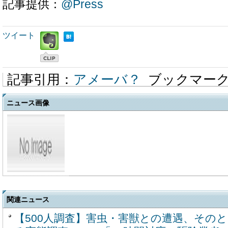
記事提供：
@Press
ツイート
記事引用：
アメーバ？
ブックマー
ニュース画像
関連ニュース
【500人調査】害虫・害獣との遭遇、その