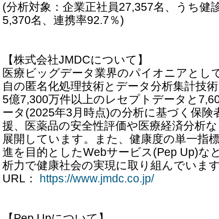
(分析対象：企業正社員27,357名、うち
5,370名、連携率92.7％)
【株式会社JMDCについて】
医療ビッグデータ業界のパイオニアとして2
自の匿名化処理技術とデータ分析集計技術
5億7,300万件以上のレセプトデータと7,
ータ(2025年3月時点)の分析に基づく保
援、医薬品の安全性評価や医療経済分析
展開しています。また、健康度の単一指標
進を目的としたWebサービス(Pep Up)
析力で健康社会の実現に取り組んでいま
URL：
https://www.jmdc.co.jp/
【Pep Upについて】