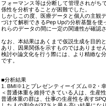
フォーマンス等は分断して管理されがち
係性を分析することが困難でした。
しかしこの度、医療データと個人の主観デ
づけて解析できるPep Upの分析基盤を
れらのデータの間に一定の関連性が確認
なお、本結果はあくまで仮説生成を目的
あり、因果関係を示すものではありませ
検討や論文化を行う際には、より精緻な
です。
■分析結果
1. BMI※1とプレゼンティーイズム※2
＜普通体重を維持できている人は、生産
普通体重の群は、仕事の生産性を表すSPQ
した人の割合が37％と最も高い結果にな