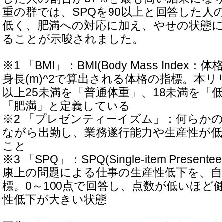
重の群では、SPQを90以上と回答した人
低く、肥満への対応に加え、やせの状態
ることが示唆されました。
※1 「BMI」：BMI(Body Mass Index：
身長(m)^2で算出される体格の指標。本リリ
以上25未満を「普通体重」、18未満を「
「肥満」と定義している
※2 「プレゼンティーイズム」：何らか
ながら出勤し、業務遂行能力や生産性が
こと
※3 「SPQ」：SPQ(Single-item Presente
康上の問題による仕事の生産性低下を、
標。0～100点で回答し、点数が低いほど
性低下が大きい状態