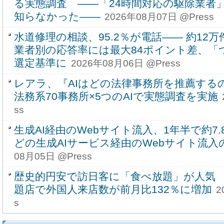
る実態調査 ――「24時間対応の駆除業者」
知らなかった――
2026年08月07日 @Press
水道修理の相談、95.2％が電話―― 約1
業者別の応答率には最大84ポイント差、「
選定基準に
2026年08月06日 @Press
レアラ、『AIはどの法律事務所を推薦する
法務系70事務所×5つのAIで実態調査を実施
ss
生成AI経由のWebサイト流入、1年半で約7.8
どの生成AIサービス経由のWebサイト流入
08月05日 @Press
歴史的円安で訪日客に「食べ放題」が人気
題店で外国人来店数が前月比132％に増加
2
s