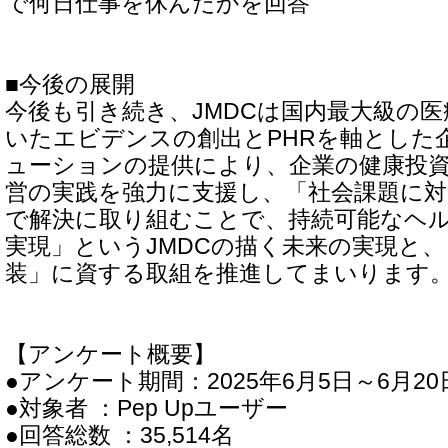
で何日仕事を休んだかを回答
■今後の展開
今後も引き続き、JMDCは国内最大級の
いたエビデンスの創出とPHRを軸とした
ューションの提供により、企業の健康投
営の実践を強力に支援し、「社会課題に対
で解決に取り組むことで、持続可能なヘ
実現」というJMDCの描く未来の実現と
装」に資する取組を推進してまいります
【アンケート概要】
●アンケート期間：2025年6月5日～6月20
●対象者 ：Pep Upユーザー
●回答総数 ：35,514名