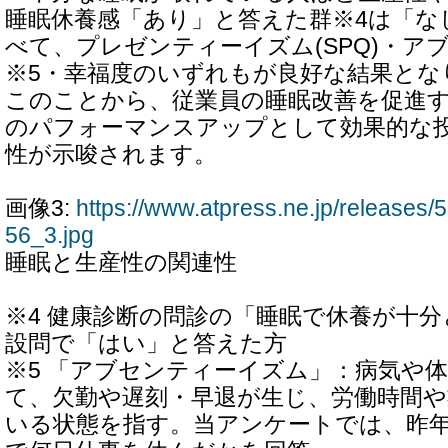
睡眠休養感「あり」と答えた群※4は「な
べて、プレゼンティーイズム(SPQ)・ア
※5・幸福度のいずれもが良好な結果とな
このことから、従業員の睡眠改善を促進
のパフォーマンスアップとして効果的な
性が示唆されます。
画像3:
https://www.atpress.ne.jp/release
56_3.jpg
睡眠と生産性の関連性
※4 健康診断の問診の「睡眠で休養が十
設問で「はい」と答えた方
※5 「アブセンティーイズム」：病気や
て、欠勤や遅刻・早退が生じ、労働時間
いる状態を指す。当アンケートでは、昨年