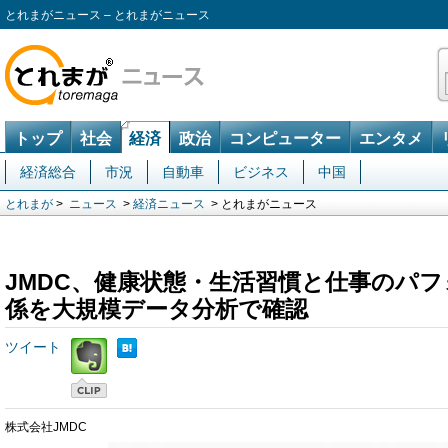
とれまがニュース – とれまがニュース
トップ
社会
経済
政治
コンピューター
エンタメ
経済総合
市況
自動車
ビジネス
中国
とれまが
>
ニュース
>
経済ニュース
> とれまがニュース
JMDC、健康状態・生活習慣と仕事のパ
係を大規模データ分析で確認
ツイート
株式会社JMDC