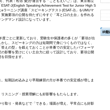
町、代表：松谷 愛)が運営する「こどもえいご」は、東京都立
ish Speaking Achievement Test for Junior High S
的としたeラーニング講座「スピーキングテスト(ESAT-J)」をUMUマ
。実施要項の公開を待たずに今すぐ「耳と口の土台」を作れる
オンデマンド設計になっています。
IR
項を年度ごとに更新しており、受験生や保護者の多くが「要項が出
しかし、スピーキングの力は短期間で身につくものではなく、
「答えの型」を鍛えておくことが本番での安定したパフォーマ
更の影響を受けにくい土台力に絞って設計しており、要項公開
態を目指せます。
ス。短期詰め込みより早期練習の方が本番での安定感が増しま
、リスニング・授業理解にも好影響をもたらします。
やり取り・発表などで「できる」場面が増え、平常点にも好影