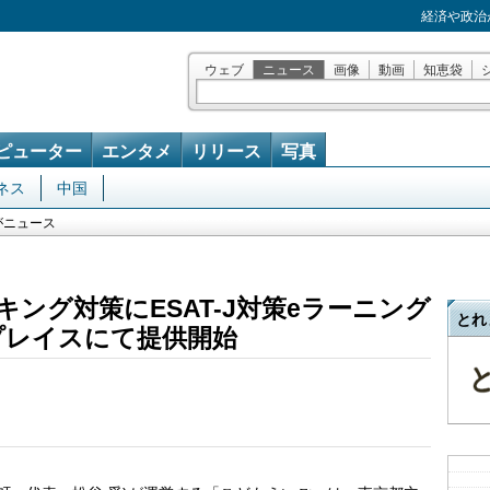
経済や政治
ウェブ
ニュース
画像
動画
知恵袋
ピューター
エンタメ
リリース
写真
ネス
中国
がニュース
ング対策にESAT-J対策eラーニング
とれ
プレイスにて提供開始