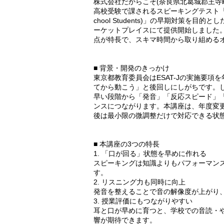
株式会社だからこそ(奈良県北葛城郡王寺
高校受験で課されるスピーキングテスト「ESAT-J(Engl
chool Students)」の早期対策を目
ーケットプレイスにて提供開始しました
点が特長で、スキマ時間から取り組める
■ 背景・開発のきっかけ
東京都教育委員会はESAT-Jの実施要
てから動こう」と後回しにしがちです。
早い段階から「発音」「反応スピード」
ンスにつながります。本講座は、年度変
後は最小限の微調整だけで対応できる状
■ 本講座の3つの特長
1. 「口が回る」状態を早めに作れる
スピーキングは知識よりもパフォーマン
す。
2. リスニング力も同時に向上
発音を整えることで音の解像度が上がり
3. 授業評価にもつながりやすい
耳と口が早めに育つと、学校での音読・
響が期待できます。