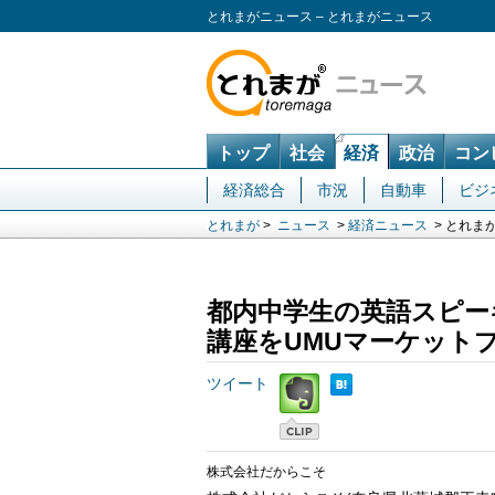
とれまがニュース – とれまがニュース
トップ
社会
経済
政治
コン
経済総合
市況
自動車
ビジ
とれまが
>
ニュース
>
経済ニュース
> とれま
都内中学生の英語スピーキ
講座をUMUマーケット
ツイート
株式会社だからこそ