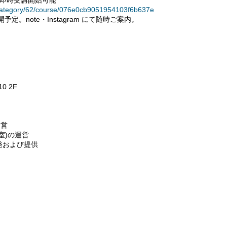
て即時受講開始可能
category/62/course/076e0cb9051954103f6b637e
。note・Instagram にて随時ご案内。
0 2F
運営
室)の運営
発および提供