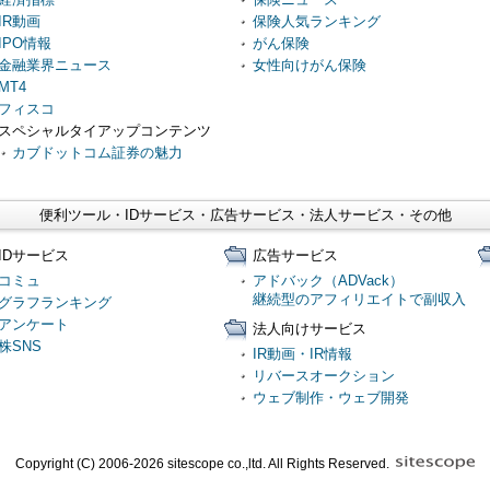
IR動画
保険人気ランキング
IPO情報
がん保険
金融業界ニュース
女性向けがん保険
MT4
フィスコ
スペシャルタイアップコンテンツ
カブドットコム証券の魅力
便利ツール・IDサービス・広告サービス・法人サービス・その他
IDサービス
広告サービス
コミュ
アドバック（ADVack）
継続型のアフィリエイトで副収入
グラフランキング
アンケート
法人向けサービス
株SNS
IR動画・IR情報
リバースオークション
ウェブ制作・ウェブ開発
Copyright (C) 2006-2026 sitescope co.,ltd. All Rights Reserved.