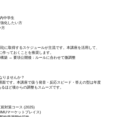
都内中学生
を強化したい方
い方
2回)に取得するスケジュールが主流です。本講座を活用して、
めに作っておくことを推奨します。
を構築 → 要項公開後：ルールに合わせて微調整
になりませんか？
運用面です。本講座で扱う発音・反応スピード・答えの型は年度
あるほど後からの調整もスムーズです。
前対策コース (2025)
UMUマーケットプレイス)