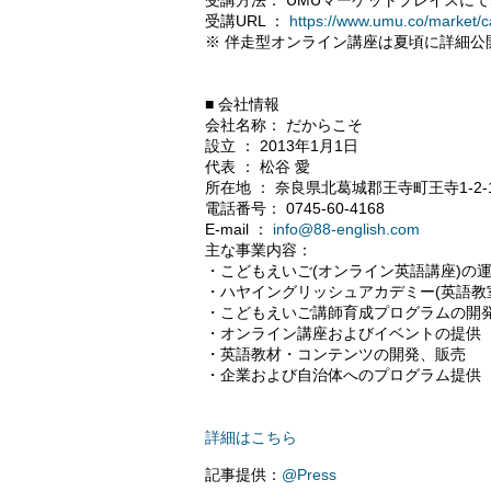
受講方法： UMUマーケットプレイスに
受講URL ：
https://www.umu.co/market/
※ 伴走型オンライン講座は夏頃に詳細公開予定
■ 会社情報
会社名称： だからこそ
設立 ： 2013年1月1日
代表 ： 松谷 愛
所在地 ： 奈良県北葛城郡王寺町王寺1-2-1
電話番号： 0745-60-4168
E-mail ：
info@88-english.com
主な事業内容：
・こどもえいご(オンライン英語講座)の
・ハヤイングリッシュアカデミー(英語教
・こどもえいご講師育成プログラムの開
・オンライン講座およびイベントの提供
・英語教材・コンテンツの開発、販売
・企業および自治体へのプログラム提供
詳細はこちら
記事提供：
@Press