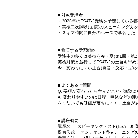
■ 対象受講者
・2026年のESAT-J受験を予定している
・英検二次試験(面接)のスピーキング力
・スキマ時間に自分のペースで学習した
■ 推奨する学習戦略
受験生の多くは英検を春・夏(第1回・第
英検対策と並行してESAT-Jの土台も早
今：変わりにくい土台(発音・反応・型)
■ よくあるご質問
Q. 要項が変わったら学んだことが無駄
A. 変わりやすいのは日程・申込などの
をまたいでも価値が落ちにくく、土台が
■ 講座概要
講座名 ： スピーキングテスト(ESAT-J) 直
提供形式： オンデマンド型eラーニング(