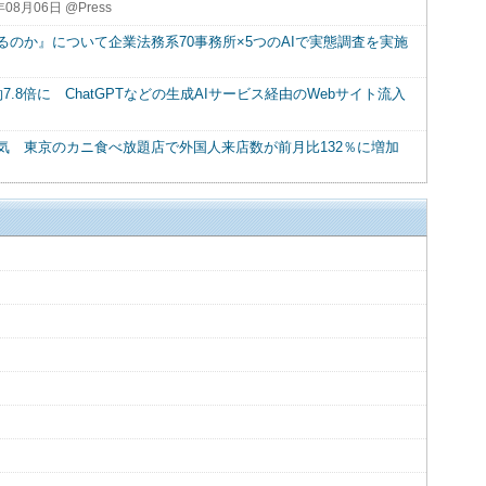
年08月06日 @Press
るのか』について企業法務系70事務所×5つのAIで実態調査を実施
7.8倍に ChatGPTなどの生成AIサービス経由のWebサイト流入
気 東京のカニ食べ放題店で外国人来店数が前月比132％に増加