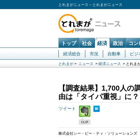
とれまがニュース – とれまがニュース
トップ
社会
経済
政治
コン
経済総合
市況
自動車
ビジ
とれまが
>
ニュース
>
経済ニュース
> とれま
【調査結果】1,700人
由は「タイパ重視」に？
ツイート
株式会社シー・ビー・ティ・ソリューションズ