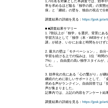
1,701名を対象とした本調査では、効
率を求めるほど陥る「独学の罠」の実態
保」と「継続」の壁を、独自の視点で分
調査結果の詳細を見る：
https://jpsk.jp/a
■ ■調査結果サマリー
1. 7割以上が「独学」を選択。背景に
学習方法として「独学（本・WEBサイト
講」が続き、いかにお金と時間をかけず
2. 最大の壁は「モチベーション」。自
学習を続ける上での悩みは、1位「時間の確
7%）」。自由度の高い独学スタイルが
した。
3. 効率化の先にある「心の繋がり」が継
継続のために欲しいサポートとして、「金
求める声がランクイン。自由回答では「
声が集まりました。
記事内では、上記の内容をアンケート結
調査結果の詳細を見る：
https://jpsk.jp/a