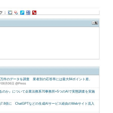
ク：
12万件のデータを調査 業者別の応答率には最大84ポイント差、
年08月06日 @Press
るのか』について企業法務系70事務所×5つのAIで実態調査を実施
7.8倍に ChatGPTなどの生成AIサービス経由のWebサイト流入