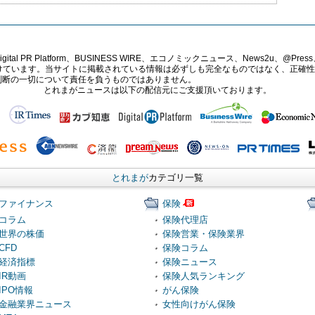
PR Platform、BUSINESS WIRE、エコノミックニュース、News2u、@Press、
報提供を受けています。当サイトに掲載されている情報は必ずしも完全なものではなく、正
判断の一切について責任を負うものではありません。
とれまがニュースは以下の配信元にご支援頂いております。
とれまが
カテゴリ一覧
ファイナンス
保険
コラム
保険代理店
世界の株価
保険営業・保険業界
CFD
保険コラム
経済指標
保険ニュース
IR動画
保険人気ランキング
IPO情報
がん保険
金融業界ニュース
女性向けがん保険