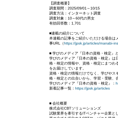
【調査概要】
調査期間：2025/09/01～10/15
調査方法：インターネット調査
調査対象：10～60代の男女
有効回答数：1,701
■連載の紹介について
本連載の記事をご紹介いただける場合は
事URL（
https://jpsk.jp/articles/manabi-i
■ 学びのメディア『日本の資格・検定』
学びのメディア『日本の資格・検定』は日
格・検定の情報や、資格・検定にまつわ
をお届けしています。
資格・検定の情報だけでなく、学びやス
格・検定との出合いから、学習・受験、
学びのメディア『日本の資格・検定』：
h
新着記事一覧：
https://jpsk.jp/articles
■ 会社概要
株式会社CBTソリューションズ
試験業界を牽引するITベンチャー企業と