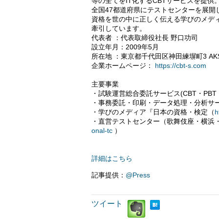
等の全てをIT化するCBTサービスを提供
全国47都道府県にテストセンターを展開
資格を世の中に正しく伝える学びのメデ
牽引しています。
代表者 ：代表取締役社長 野口功司
設立年月：2009年5月
所在地 ：東京都千代田区神田練塀町3 AK
企業ホームページ：
https://cbt-s.com
主要事業
・試験運営総合委託サービス(CBT・PB
・事務委託・印刷・データ処理・分析サ
・学びのメディア『日本の資格・検定（
h
・直営テストセンター（歌舞伎座・横浜
onal-tc
）
詳細はこちら
記事提供：
@Press
ツイート