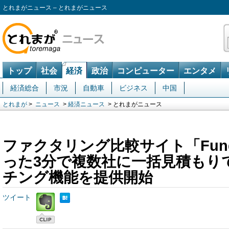
とれまがニュース – とれまがニュース
トップ
社会
経済
政治
コンピューター
エンタメ
経済総合
市況
自動車
ビジネス
中国
とれまが
>
ニュース
>
経済ニュース
> とれまがニュース
ファクタリング比較サイト「FundB
った3分で複数社に一括見積もり
チング機能を提供開始
ツイート