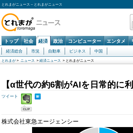
とれまがニュース – とれまがニュース
トップ
社会
経済
政治
コンピューター
エンタメ
経済総合
市況
自動車
ビジネス
中国
とれまが
>
ニュース
>
経済ニュース
> とれまがニュース
【α世代の約6割がAIを日常的に
ツイート
株式会社東急エージェンシー