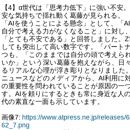
【4】α世代は「思考力低下」に強い不安
安な気持ちで揺れ動く葛藤が見られる。
「AIを使うことによる懸念」として、「A
自分で考える力がなくなること」に対し、α
「とても不安である」と回答しました。Z世
しても突出して高い数字です。「パート
つも、「このままでは自分の頭で考えら
いか」という深い葛藤を抱えながら、日々
るリアルな心理が浮き彫りとなりました
ニュースなどのメディアから、AI利用に
の重要性を問われていることが原因の一
す。AIを頼りにするときも常に身近な人
代の素直な一面も示しています。
画像7:
https://www.atpress.ne.jp/release
62_7.png