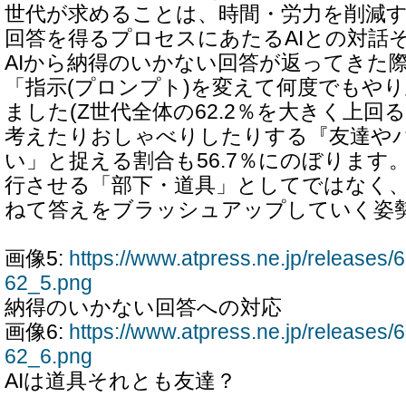
世代が求めることは、時間・労力を削減
回答を得るプロセスにあたるAIとの対話
AIから納得のいかない回答が返ってきた際、
「指示(プロンプト)を変えて何度でもや
ました(Z世代全体の62.2％を大きく上回
考えたりおしゃべりしたりする『友達や
い」と捉える割合も56.7％にのぼります
行させる「部下・道具」としてではなく
ねて答えをブラッシュアップしていく姿
画像5:
https://www.atpress.ne.jp/release
62_5.png
納得のいかない回答への対応
画像6:
https://www.atpress.ne.jp/release
62_6.png
AIは道具それとも友達？