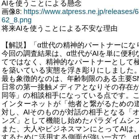
AIを使うことによる懸念
画像8:
https://www.atpress.ne.jp/release
62_8.png
将来AIを使うことによる不安な理由
【解説】「α世代の精神的パートナーになり
今回の調査結果は、α世代がAIを単に便
てではなく、精神的なパートナーとして
を築いている実態を浮き彫りにしました
最も象徴的なのは、年齢制限のある主要SN
日常の第一接触メディアとなりその存在
同等」の相談相手になっている点です。
インターネットが「他者と繋がるための
対し、AIそのものが対話の相手となる「
ンズ」として機能し始めたパラダイムシ
また、大人やビジネスマンにとってAIは
するために活用する側面が強い一方で、α