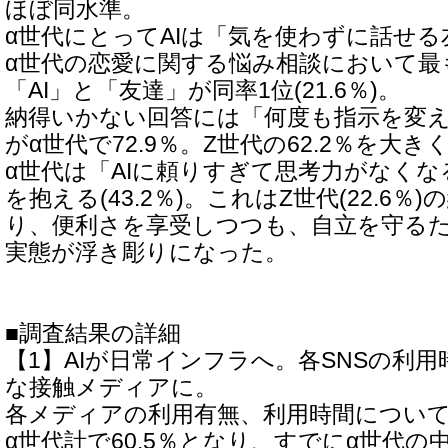
ほぼ同水準。
α世代にとってAIは「気を使わずに話せる友達
α世代の恋愛に関する悩み相談において最
「AI」と「友達」が同率1位(21.6％)。
納得いかない回答には「何度も指示を変
がα世代で72.9％。Z世代の62.2％を大き
α世代は「AIに頼りすぎて思考力がなく
を抱える(43.2％)。これはZ世代(22.6％
り、便利さを享受しつつも、自立を守る
実態が浮き彫りになった。
■調査結果の詳細
【1】AIが日常インフラへ。各SNSの利
な接触メディアに。
各メディアの利用有無、利用時間について
α世代計で60.5％となり、すでにα世代