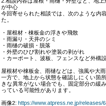
2.相談内容は屋根・雨樋・外壁など、地
が中心
今回寄せられた相談では、次のような内
た。
・屋根材・棟板金の浮きや飛散
・雨漏り・天井のシミ
・雨樋の破損・脱落
・外壁のひび割れや塗装の剥がれ
・カーポート、波板、フェンスなど外構
屋根材や棟板金、雨樋などは、強風や大
一方で、地上から状態を確認しにくい箇
きな異常がない場合でも、固定部分の緩
っている可能性があります。
画像2:
https://www.atpress.ne.jp/release