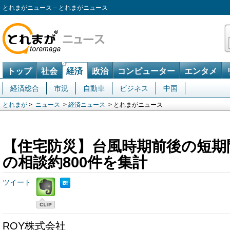
とれまがニュース – とれまがニュース
トップ
社会
経済
政治
コンピューター
エンタメ
経済総合
市況
自動車
ビジネス
中国
とれまが
>
ニュース
>
経済ニュース
> とれまがニュース
【住宅防災】台風時期前後の短期
の相談約800件を集計
ツイート
ROY株式会社