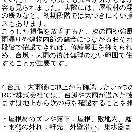
容も見られました。実際には、屋根材の
の緩みなど、初期段階では気づきにくい
スもあります。
こうした損傷を放置すると、次の雨や強
雨漏りや建物内部の腐食につながるおそ
段階で確認できれば、修繕範囲を抑えら
め、台風・大雨の後は無理のない範囲で
することが重要です。
4.台風・大雨後に地上から確認したい5つ
ROY株式会社では、台風や大雨が過ぎた
まずは地上から次の点を確認することを
・屋根材のズレや落下：屋根、敷地内、
・雨樋の外れ：軒先、外壁沿い、集水器ま