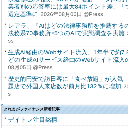
業者別の応答率には最大84ポイント差、「
選定基準に
2026年08月06日 @Press
レアラ、『AIはどの法律事務所を推薦する
法務系70事務所×5つのAIで実態調査を実施
ss
生成AI経由のWebサイト流入、1年半で約7.8
どの生成AIサービス経由のWebサイト流入
08月05日 @Press
歴史的円安で訪日客に「食べ放題」が人気
題店で外国人来店数が前月比132％に増加
2
s
とれまがファイナンス新着記事
デイトレ注目銘柄