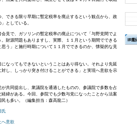
、できる限り早期に暫定税率を廃止するという観点から、政
の」としている。
会見で、ガソリンの暫定税率の廃止について「与野党間でよ
IR
う。財源問題もありますし、実際、１１月という期間でできる
と思う」と施行時期について１１月でできるのか、懐疑的な見
になってもできないということはあり得ない。それより先延
に対し、しっかり突き付けることができる」と実現へ意欲を示
が共同提出し、衆議院を通過したものの、参議院で多数を占
だ経緯がある。今回、参院でも少数与党になったことから法案
国民も多い。（編集担当：森高龍二）
田氏
止へ意欲