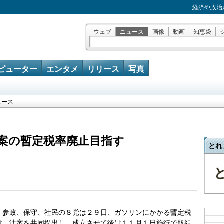
経済や政治
ウェブ
ニュース
画像
動画
知恵袋
ピューター
エンタメ
リリース
写真
ュース
案の暫定税率廃止目指す
とれ
参政、保守、社民の８党は２９日、ガソリンにかかる暫定税
け、法案を共同提出し、成立させて後は１１月１日施行で取組