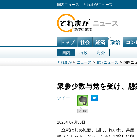
国内ニュース – とれまがニュース
トップ
社会
経済
政治
コン
国内
行政
海外
とれまが
>
ニュース
>
政治ニュース
> 国内ニ
衆参少数与党を受け、懸
ツイート
2025年07月30日
立憲はじめ維新、国民、れいわ、共産、
率（１リットル２５．１円）の廃止に向