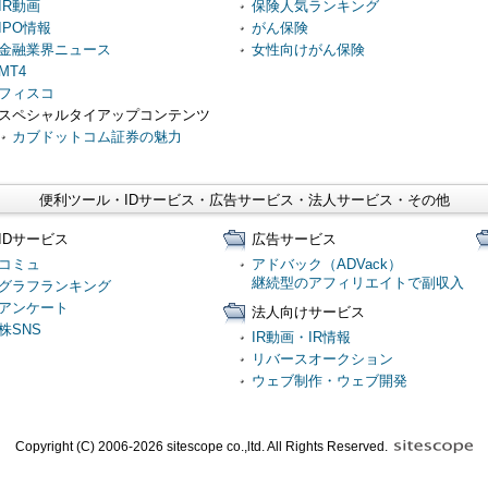
IR動画
保険人気ランキング
IPO情報
がん保険
金融業界ニュース
女性向けがん保険
MT4
フィスコ
スペシャルタイアップコンテンツ
カブドットコム証券の魅力
便利ツール・IDサービス・広告サービス・法人サービス・その他
IDサービス
広告サービス
コミュ
アドバック（ADVack）
継続型のアフィリエイトで副収入
グラフランキング
アンケート
法人向けサービス
株SNS
IR動画・IR情報
リバースオークション
ウェブ制作・ウェブ開発
Copyright (C) 2006-2026 sitescope co.,ltd. All Rights Reserved.