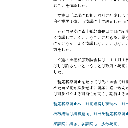
むことを確認した。
立憲は「現場の負担と混乱に配慮しつつ
府や業界団体とも協議の上で設定したも
ただ自民党の森山裕幹事長は同日の記者
く協議していくということに尽きると思
のかどうか、よく協議しないといけない
方をした。
立憲の重徳和彦政調会長は「１１月１日
ばしは許さないということは政府・与党
した。
暫定税率廃止を巡っては先の国会で野党
めた自民党が採決せずに廃案に追い込ん
は可決成立する可能性が高く、期待する
暫定税率廃止へ 野党連携し実現へ 野
石破総理は続投意向、野田氏暫定税率廃
衆議院に続き、参議院も「少数与党」