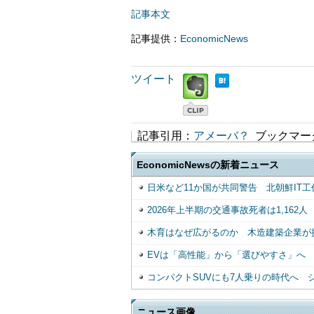
記事本文
記事提供：
EconomicNews
ツイート
記事引用：
アメーバ？
ブックマー
EconomicNewsの新着ニュース
日米など11か国が共同警告 北朝鮮IT工
2026年上半期の交通事故死者は1,16
木育はなぜ広がるのか 木造建築企業が
EVは「高性能」から「選びやすさ」へ
コンパクトSUVにも7人乗りの時代へ 
ニュース画像