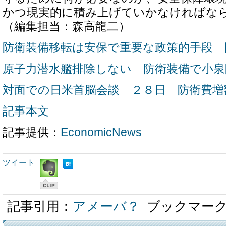
かつ現実的に積み上げていかなければな
（編集担当：森高龍二）
防衛装備移転は安保で重要な政策的手段 
原子力潜水艦排除しない 防衛装備で小泉
対面での日米首脳会談 ２８日 防衛費増
記事本文
記事提供：
EconomicNews
ツイート
記事引用：
アメーバ？
ブックマー