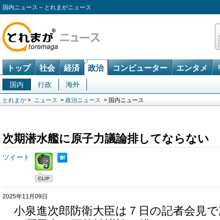
国内ニュース – とれまがニュース
トップ
社会
経済
政治
コンピューター
エンタメ
国内
行政
海外
とれまが
>
ニュース
>
政治ニュース
> 国内ニュース
次期潜水艦に原子力議論排してならない
ツイート
2025年11月09日
小泉進次郎防衛大臣は７日の記者会見で