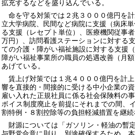
拡充するなどを盛り込んでいる。
命を守る対策では２兆３０００億円を計
立大学病院、民間など病院に支援（病床単
る支援（レセプト単位）、医療機関従事者
万円）、訪問看護ステーションに対する支
ての介護・障がい福祉施設に対する支援（
障がい福祉事業所の職員の処遇改善（月額
あげている。
賃上げ対策では１兆４０００億円を計上
響を直接的・間接的に受ける中小企業の
雇い入れた正規社員に係る社会保険料の
ボイス制度廃止を前提にそれまでの間、
割特例・８割控除等の負担軽減措置を継続
財源については「ガソリン・軽油の暫定
与野党合意に則り、別途確保するため、本