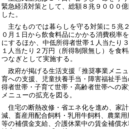
緊急経済対策として、総額８兆９０００億
した。
主なものでは暮らしを守る対策に５兆２
０月１日から飲食料品にかかる消費税率
にするほか、中低所得者世帯１人当たり
１人当たり２万円（所得制限無し）を食
つなぎとして実施する。
政府が掲げる生活支援「推奨事業メニュ
育への支援、児童扶養手当・障害福祉手当
得者世帯・子育て世帯・高齢者世帯への家
メニューの拡充を図る。
住宅の断熱改修・省エネ化を進め、家計
減、畜産用配合飼料・乳用牛飼料、農業用
等の補償金支給、介護休業中の賃金補償水