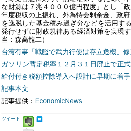
な財源は７兆４０００億円程度」とし「政
年度税収の上振れ、外為特会剰余金、政府
を逸脱した基金積み過ぎ分などを活用す
発行せずに財政規律ある経済対策を実現
当：森高龍二）
台湾有事「戦艦で武力行使は存立危機」修
ガソリン暫定税率１２月３１日廃止で正式
給付付き税額控除導入へ設計に早期に着手
記事本文
記事提供：
EconomicNews
ツイート