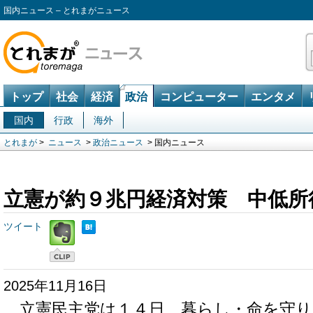
国内ニュース – とれまがニュース
トップ
社会
経済
政治
コンピューター
エンタメ
国内
行政
海外
とれまが
>
ニュース
>
政治ニュース
> 国内ニュース
立憲が約９兆円経済対策 中低所
ツイート
2025年11月16日
立憲民主党は１４日、暮らし・命を守り