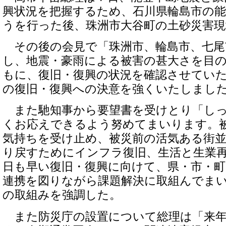
興状況を把握するため、石川県輪島市の
うを行った後、珠洲市大谷町の土砂災害
その後の会見で「珠洲市、輪島市、七尾
し、地震・豪雨による被害の甚大さを目
もに、復旧・復興の状況を確認させてい
の復旧・復興への決意を強くいたしまし
また馳知事から要望書を受けとり「しっ
くお応えできるよう努めてまいります。
気持ちを受け止め、被災前の活気ある街
り戻すためにインフラ復旧、生活と生業
日も早い復旧・復興に向けて、県・市・町
連携を図りながら課題解決に取組んでま
の取組みを強調した。
また防災庁の設置について総理は「来年