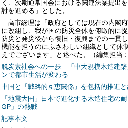
く、次期通常国会における関連法案提出を
討を進める」とした。
高市総理は「政府としては現在の内閣府
に改組し、我が国の防災全体を俯瞰的に
防災と発災後から復旧・復興までの一貫
機能を担うのにふさわしい組織として体
えでございます」と述べた。（編集担当
脱炭素社会への一歩 「中大規模木造建
ンで都市生活が変わる
中国と『戦略的互恵関係』を包括的推進と
「地震大国」日本で進化する木造住宅の
GP」の熱戦
記事本文