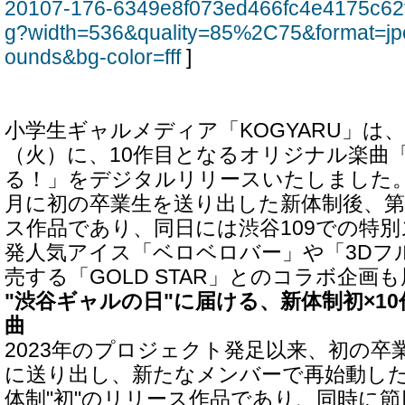
20107-176-6349e8f073ed466fc4e4175c62
g?width=536&quality=85%2C75&format=jp
ounds&bg-color=fff
]
小学生ギャルメディア「KOGYARU」は、2
（火）に、10作目となるオリジナル楽曲
る！」をデジタルリリースいたしました。本
月に初の卒業生を送り出した新体制後、
ス作品であり、同日には渋谷109での特
発人気アイス「ベロベロバー」や「3Dフ
売する「GOLD STAR」とのコラボ企画
"渋谷ギャルの日"に届ける、新体制初×1
曲
2023年のプロジェクト発足以来、初の卒業
に送り出し、新たなメンバーで再始動したK
体制"初"のリリース作品であり、同時に節