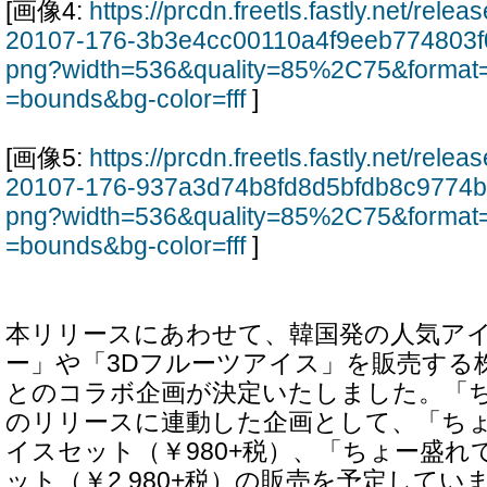
[画像4:
https://prcdn.freetls.fastly.net/rel
20107-176-3b3e4cc00110a4f9eeb774803f
png?width=536&quality=85%2C75&format=
=bounds&bg-color=fff
]
[画像5:
https://prcdn.freetls.fastly.net/rel
20107-176-937a3d74b8fd8d5bfdb8c9774b
png?width=536&quality=85%2C75&format=
=bounds&bg-color=fff
]
本リリースにあわせて、韓国発の人気ア
ー」や「3Dフルーツアイス」を販売する株式
とのコラボ企画が決定いたしました。「
のリリースに連動した企画として、「ち
イスセット（￥980+税）、「ちょー盛れ
ット（￥2,980+税）の販売を予定して