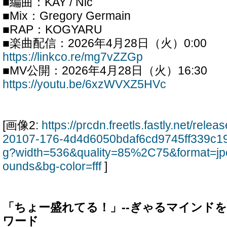
■編曲：KAY / Nic
■Mix：Gregory Germain
■RAP：KOGYARU
■楽曲配信：2026年4月28日（火）0:00
https://linkco.re/mg7vZZGp
■MV公開：2026年4月28日（火）16:30
https://youtu.be/6xzWVXZ5HVc
[画像2:
https://prcdn.freetls.fastly.net/rel
20107-176-4d4d6050bdaf6cd9745ff339c19
g?width=536&quality=85%2C75&format=jp
ounds&bg-color=fff
]
「ちょー盛れてる！」--ぎゃるマインド
ワード