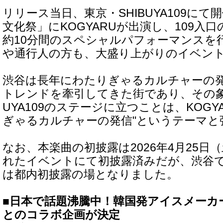
リリース当日、東京・SHIBUYA109にて
文化祭」にKOGYARUが出演し、109入
約10分間のスペシャルパフォーマンスを
や通行人の方も、大盛り上がりのイベン
渋谷は長年にわたりぎゃるカルチャーの
トレンドを牽引してきた街であり、その象
UYA109のステージに立つことは、KOGY
ぎゃるカルチャーの発信"というテーマと
なお、本楽曲の初披露は2026年4月25日
れたイベントにて初披露済みだが、渋谷
は都内初披露の場となりました。
■日本で話題沸騰中！韓国発アイスメーカー「
とのコラボ企画が決定