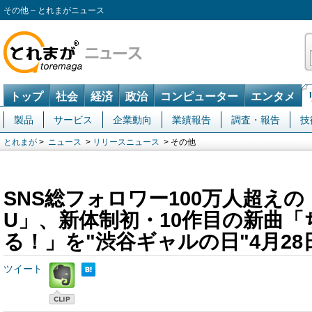
その他 – とれまがニュース
トップ
社会
経済
政治
コンピューター
エンタメ
製品
サービス
企業動向
業績報告
調査・報告
技
とれまが
>
ニュース
>
リリースニュース
> その他
SNS総フォロワー100万人超えの「
U」、新体制初・10作目の新曲「
る！」を"渋谷ギャルの日"4月2
ツイート