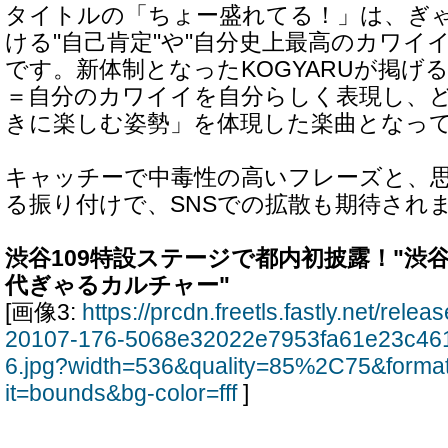
タイトルの「ちょー盛れてる！」は、ぎ
ける"自己肯定"や"自分史上最高のカワイ
です。新体制となったKOGYARUが掲げ
＝自分のカワイイを自分らしく表現し、
きに楽しむ姿勢」を体現した楽曲となっ
キャッチーで中毒性の高いフレーズと、
る振り付けで、SNSでの拡散も期待され
渋谷109特設ステージで都内初披露！"渋
代ぎゃるカルチャー"
[画像3:
https://prcdn.freetls.fastly.net/rel
20107-176-5068e32022e7953fa61e23c46
6.jpg?width=536&quality=85%2C75&forma
it=bounds&bg-color=fff
]