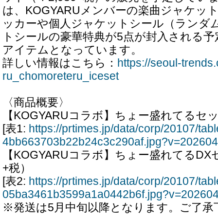
は、KOGYARUメンバーの楽曲ジャケッ
ッカーや個人ジャケットシール（ランダム
トシールの豪華特典が5点が封入される予
アイテムとなっています。
詳しい情報はこちら：
https://seoul-trend
ru_chomoreteru_iceset
〈商品概要〉
【KOGYARUコラボ】ちょー盛れてるセッ
[表1:
https://prtimes.jp/data/corp/20107/t
4bb663703b22b24c3c290af.jpg?v=20260
【KOGYARUコラボ】ちょー盛れてるDXセ
+税）
[表2:
https://prtimes.jp/data/corp/20107/t
05ba3461b3599a1a0442b6f.jpg?v=20260
※発送は5月中旬以降となります。ご了承