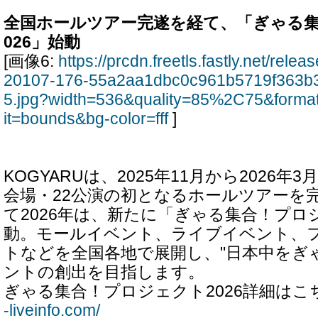
全国ホールツアー完遂を経て、「ぎゃる集
026」始動
[画像6:
https://prcdn.freetls.fastly.net/rel
20107-176-55a2aa1dbc0c961b5719f363b
5.jpg?width=536&quality=85%2C75&forma
it=bounds&bg-color=fff
]
KOGYARUは、2025年11月から2026年
会場・22公演の初となるホールツアーを
て2026年は、新たに「ぎゃる集合！プロジ
動。モールイベント、ライブイベント、
トなどを全国各地で展開し、"日本中をぎ
ントの創出を目指します。
ぎゃる集合！プロジェクト2026詳細はこ
-liveinfo.com/