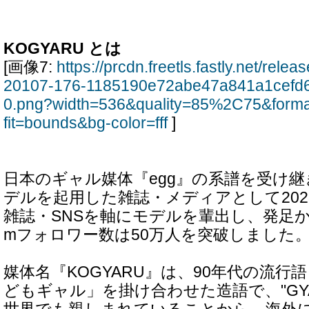
KOGYARU とは
[画像7:
https://prcdn.freetls.fastly.net/rel
20107-176-1185190e72abe47a841a1cefd
0.png?width=536&quality=85%2C75&form
fit=bounds&bg-color=fff
]
日本のギャル媒体『egg』の系譜を受け
デルを起用した雑誌・メディアとして202
雑誌・SNSを軸にモデルを輩出し、発足から約
mフォロワー数は50万人を突破しました
媒体名『KOGYARU』は、90年代の流行
どもギャル」を掛け合わせた造語で、"GY