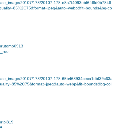
t/release_image/20107/178/20107-178-e8a7f4093ebf6fd6d0b7846
uality=85%2C75&format=jpeg&auto=webp&fit=bounds&bg-co
rurutomo0913
i_reo
t/release_image/20107/178/20107-178-65b468934ceca1dbf39c63a
uality=85%2C75&format=jpeg&auto=webp&fit=bounds&bg-col
uripi819
19