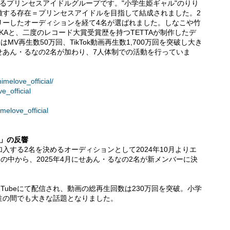
るプリンセスアイドルグループです。"小学生姫ギャル"のりり
徴する存在＝プリンセスアイドルを目指して結成されました。2
トリーしたオーディションを経て4名が選ばれました。しなこや竹
IKAと、二度のレコード大賞受賞歴を持つTETTAが制作したデ
MV再生数50万回、TikTok動画再生数1,700万回を突破し大き
せあん・るなの2名が加わり、7人体制での活動を行っていま
imelove_official/
e_official
melove_official
ン」の反響
入する2名を決めるオーディションとして2024年10月よりエ
の中から、2025年4月にせあん・るなの2名が新メンバーに決
Tubeにて配信され、動画の総再生回数は230万回を突破。小学
性の間でも大きな話題となりました。