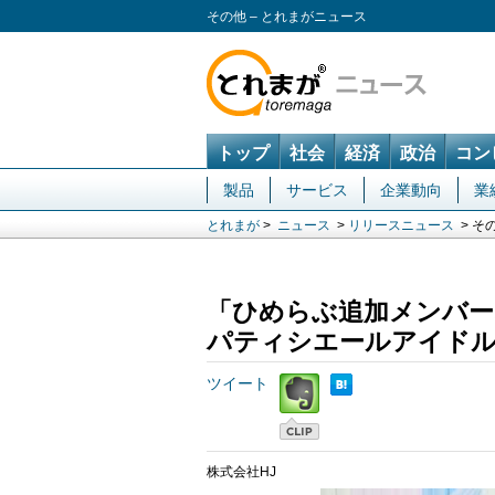
その他 – とれまがニュース
トップ
社会
経済
政治
コン
製品
サービス
企業動向
業
とれまが
>
ニュース
>
リリースニュース
> そ
「ひめらぶ追加メンバー
パティシエールアイドル
ツイート
株式会社HJ