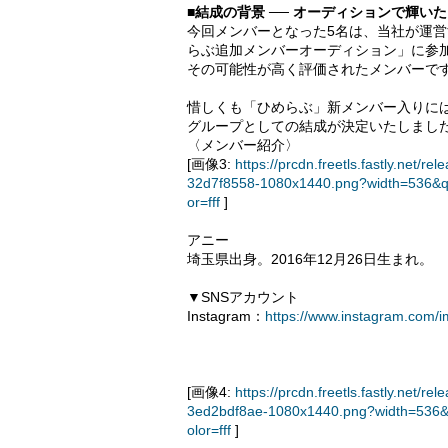
■結成の背景 ── オーディションで輝い
今回メンバーとなった5名は、当社が運
らぶ追加メンバーオーディション」に参
その可能性が高く評価されたメンバーで
惜しくも「ひめらぶ」新メンバー入りに
グループとしての結成が決定いたしまし
〈メンバー紹介〉
[画像3:
https://prcdn.freetls.fastly.ne
32d7f8558-1080x1440.png?width=536&q
or=fff
]
アニー
埼玉県出身。2016年12月26日生まれ。
▼SNSアカウント
Instagram：
https://www.instagram.com/
[画像4:
https://prcdn.freetls.fastly.ne
3ed2bdf8ae-1080x1440.png?width=536&
olor=fff
]