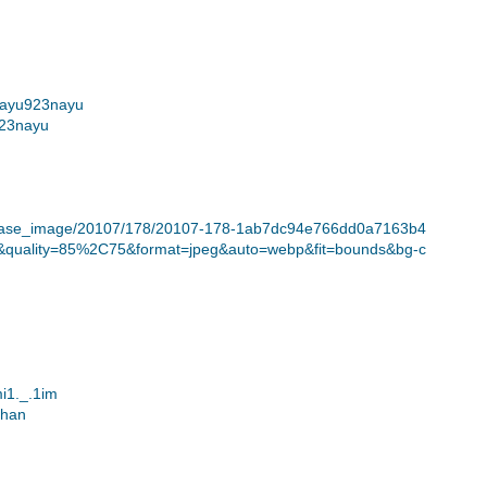
nayu923nayu
923nayu
t/release_image/20107/178/20107-178-1ab7dc94e766dd0a7163b4
quality=85%2C75&format=jpeg&auto=webp&fit=bounds&bg-c
i1._.1im
chan