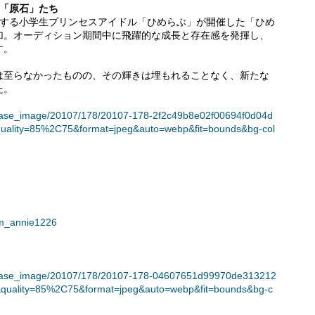
た「原石」たち
営する小学生プリンセスアイドル「ひめらぶ」が開催した「ひめ
加。オーディション期間中に飛躍的な成長と存在感を発揮し、
す。
は至らなかったものの、その輝きは埋もれることなく、新たな
た。
t/release_image/20107/178/20107-178-2f2c49b8e02f00694f0d04d
uality=85%2C75&format=jpeg&auto=webp&fit=bounds&bg-col
im_annie1226
t/release_image/20107/178/20107-178-04607651d99970de313212
quality=85%2C75&format=jpeg&auto=webp&fit=bounds&bg-c