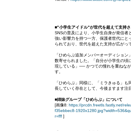
■"小学生アイドル"が世代を超えて支持
SNSの普及により、小学生自身が発信者
強い影響力を持つ一方、保護者世代にと
られており、世代を超えた支持が広がっ
「ひめらぶ追加メンバーオーディション
数寄せられました。「自分が小学生の頃
現している」── かつての憧れを重ねな
す。
「ひめらぶ」同様に、「ミラきゅる」も
長していく存在として、今後ますます注
■姉妹グループ「ひめらぶ」について
[画像8:
https://prcdn.freetls.fastly.ne
f35ebbec8-1920x1280.jpg?width=536&q
r=fff
]