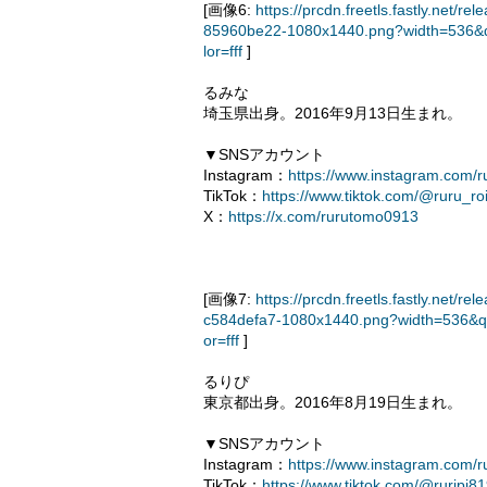
[画像6:
https://prcdn.freetls.fastly.ne
85960be22-1080x1440.png?width=536&q
lor=fff
]
るみな
埼玉県出身。2016年9月13日生まれ。
▼SNSアカウント
Instagram：
https://www.instagram.com/
TikTok：
https://www.tiktok.com/@ruru_ro
X：
https://x.com/rurutomo0913
[画像7:
https://prcdn.freetls.fastly.ne
c584defa7-1080x1440.png?width=536&q
or=fff
]
るりぴ
東京都出身。2016年8月19日生まれ。
▼SNSアカウント
Instagram：
https://www.instagram.com/r
TikTok：
https://www.tiktok.com/@ruripi8