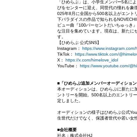
「ひめらぶ」は、小学生メンバー5名によ
ぴをセンターに迎え、同世代の憧れを象
025年8月に全国から500名以上がエン
下パラダイスの作品で知られるNOVECH
ビュー曲『100パーセントだいちゅっき』は
な注目を集めています。現在は、新たに
す。
【ひめらぶ 公式SNS】
Instagram：
https://www.instagram.com/h
TikTok：
https://www.tiktok.com/@himelov
X：
https://x.com/himelove_idol
YouTube：
https://www.youtube.com/@hi
■「ひめらぶ追加メンバーオーディショ
本オーディションは、ひめらぶに新たに加
ントリーを開始。500名以上のエントリー
定しました。
オーディションの様子はひめらぶ公式You
生世代だけでなく、保護者世代や若い女
■会社概要
社名：株式会社HJ