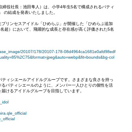
取締役社長：池田隼人）は、小学4年生5名で構成されるパティ
」 の結成を発表いたしました。
生プリンセスアイドル「ひめらぶ」が開催した「ひめらぶ追加
0名超）において、飛躍的な成長と存在感が高く評価された5名
t/release_image/20107/178/20107-178-08d4964ca1681e0afd98edf
uality=85%2C75&format=jpeg&auto=webp&fit=bounds&bg-col
るパティシエールアイドルグループです。さまざまな良さを持っ
作るパティシエールのように、メンバー一人ひとりの個性を活
を届けるアイドルグループを目指しています。
_idol
ra.qle_official
official