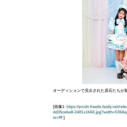
オーディションで見出された原石たちが
[画像1:
https://prcdn.freetls.fastly.ne
dd35ceba8-2481x1666.jpg?width=536&q
or=fff
]