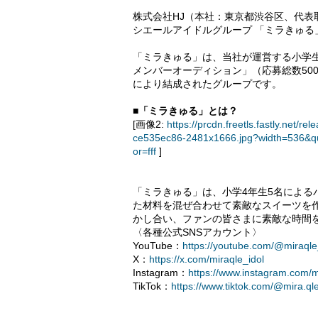
株式会社HJ（本社：東京都渋谷区、代表
シエールアイドルグループ 「ミラきゅる
「ミラきゅる」は、当社が運営する小学
メンバーオーディション」（応募総数50
により結成されたグループです。
■「ミラきゅる」とは？
[画像2:
https://prcdn.freetls.fastly.ne
ce535ec86-2481x1666.jpg?width=536&q
or=fff
]
「ミラきゅる」は、小学4年生5名によ
た材料を混ぜ合わせて素敵なスイーツを
かし合い、ファンの皆さまに素敵な時間
〈各種公式SNSアカウント〉
YouTube：
https://youtube.com/@miraqle
X：
https://x.com/miraqle_idol
Instagram：
https://www.instagram.com/mi
TikTok：
https://www.tiktok.com/@mira.qle_