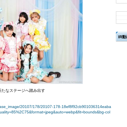
IR
新たなステージへ踏み出す
t/release_image/20107/178/20107-178-18ef8f92cb901036314eaba
uality=85%2C75&format=jpeg&auto=webp&fit=bounds&bg-col