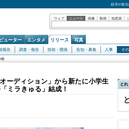
経済や政治
ウェブ
ニュース
画像
動画
知恵袋
ピューター
エンタメ
リリース
写真
績報告
調査・報告
技術・開発
告知・募集
人事
そ
の他
オーディション」から新たに小学生
とれ
「ミラきゅる」結成！