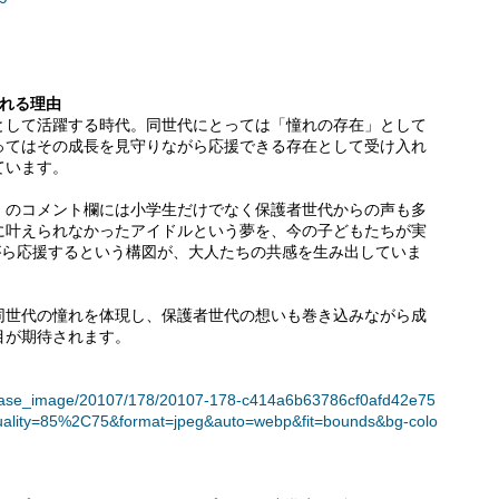
される理由
として活躍する時代。同世代にとっては「憧れの存在」として
ってはその成長を見守りながら応援できる存在として受け入れ
ています。
」のコメント欄には小学生だけでなく保護者世代からの声も多
に叶えられなかったアイドルという夢を、今の子どもたちが実
がら応援するという構図が、大人たちの共感を生み出していま
同世代の憧れを体現し、保護者世代の想いも巻き込みながら成
目が期待されます。
t/release_image/20107/178/20107-178-c414a6b63786cf0afd42e75
uality=85%2C75&format=jpeg&auto=webp&fit=bounds&bg-colo