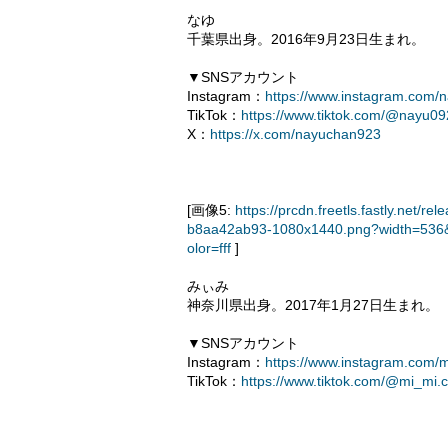
なゆ
千葉県出身。2016年9月23日生まれ。
▼SNSアカウント
Instagram：
https://www.instagram.com/
TikTok：
https://www.tiktok.com/@nayu0
X：
https://x.com/nayuchan923
[画像5:
https://prcdn.freetls.fastly.ne
b8aa42ab93-1080x1440.png?width=536&
olor=fff
]
みぃみ
神奈川県出身。2017年1月27日生まれ。
▼SNSアカウント
Instagram：
https://www.instagram.com/m
TikTok：
https://www.tiktok.com/@mi_mi.