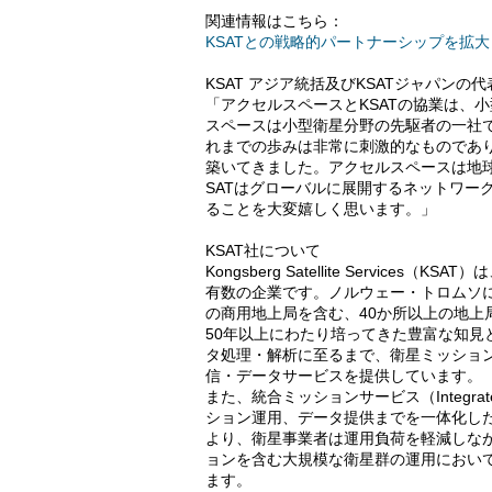
関連情報はこちら：
KSATとの戦略的パートナーシップを拡
KSAT アジア統括及びKSATジャパン
「アクセルスペースとKSATの協業は、
スペースは小型衛星分野の先駆者の一社であ
れまでの歩みは非常に刺激的なものであ
築いてきました。アクセルスペースは地
SATはグローバルに展開するネットワー
ることを大変嬉しく思います。」
KSAT社について
Kongsberg Satellite Servi
有数の企業です。ノルウェー・トロムソ
の商用地上局を含む、40か所以上の地上
50年以上にわたり培ってきた豊富な知
タ処理・解析に至るまで、衛星ミッショ
信・データサービスを提供しています。
また、統合ミッションサービス（Integrate
ション運用、データ提供までを一体化した
より、衛星事業者は運用負荷を軽減しな
ョンを含む大規模な衛星群の運用におい
ます。