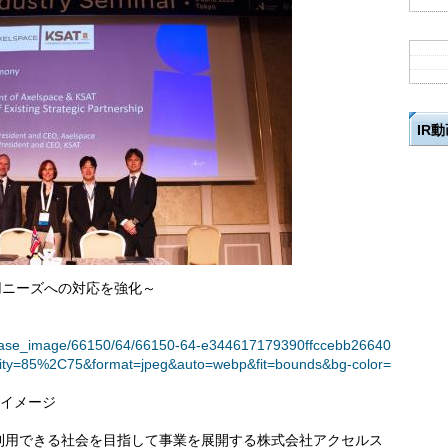
IR
用ニーズへの対応を強化～
t/release_image/66150/64/66150-64-e344617179390ffccebb26640
ity=85%2C75&format=jpeg&auto=webp&fit=bounds&bg-color=
のイメージ
利用できる社会を目指して事業を展開する株式会社アクセルス