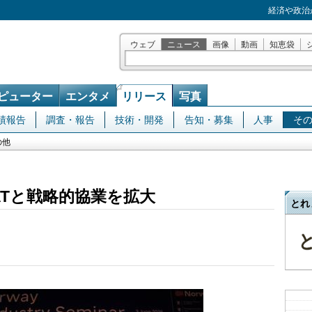
経済や政治
ウェブ
ニュース
画像
動画
知恵袋
ピューター
エンタメ
リリース
写真
績報告
調査・報告
技術・開発
告知・募集
人事
そ
の他
ATと戦略的協業を拡大
とれ