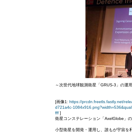
～次世代地球観測衛星「GRUS-3」の運
[画像1:
https://prcdn.freetls.fastly.ne
d721a4c-1084x916.png?width=536&qual
fff
]
衛星コンステレーション「AxelGlobe」
小型衛星を開発・運用し、誰もが宇宙を