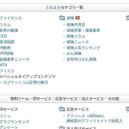
とれまが
カテゴリ一覧
ファイナンス
保険
コラム
保険代理店
世界の株価
保険営業・保険業界
CFD
保険コラム
経済指標
保険ニュース
IR動画
保険人気ランキング
IPO情報
がん保険
金融業界ニュース
女性向けがん保険
MT4
フィスコ
スペシャルタイアップコンテンツ
カブドットコム証券の魅力
便利ツール・IDサービス・広告サービス・法人サービス・その他
IDサービス
広告サービス
コミュ
アドバック（ADVack）
継続型のアフィリエイトで副収入
グラフランキング
アンケート
法人向けサービス