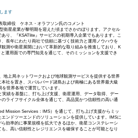
大します
の代表取締役 ケネス・オラフソン氏のコメント
小型衛星産業が黎明期を迎えた頃までさかのぼります。アクセル
り、『KSATlite』サービスの初期導入企業でもあります。こ
り、長年にわたり両社で信頼に基づく技術力と運用ノウハウを
球観測や衛星展開において革新的な取り組みを推進しており、K
クと運用面での専門知見を通じて、そのミッションを支援でき
ces（KSAT）は、地上局ネットワークおよび地球観測サービスを提供する世界
に本社を置き、スバルバード諸島および南極にある世界最大級
局を世界各地で運営しています。
見と実績を基盤に、打ち上げ支援、衛星運用、データ取得、デー
ンのライフサイクル全体を通じて、高品質かつ信頼性の高い通
d Mission Services：IMS）を通じて、打ち上げ支援からミッ
エンドツーエンドのソリューションを提供しています。IMSに
がら効率的に事業規模を拡大できるほか、衛星コンステレーシ
ても、高い信頼性とレジリエンスを確保することが可能となり