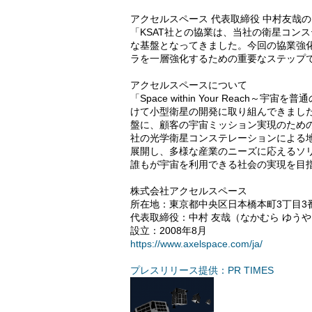
アクセルスペース 代表取締役 中村友哉
「KSAT社との協業は、当社の衛星コン
な基盤となってきました。今回の協業強
ラを一層強化するための重要なステップ
アクセルスペースについて
「Space within Your Reach
けて小型衛星の開発に取り組んできまし
盤に、顧客の宇宙ミッション実現のための衛
社の光学衛星コンステレーションによる地球
展開し、多様な産業のニーズに応えるソ
誰もが宇宙を利用できる社会の実現を目
株式会社アクセルスペース
所在地：東京都中央区日本橋本町3丁目3番
代表取締役：中村 友哉（なかむら ゆうや
設立：2008年8月
https://www.axelspace.com/ja/
プレスリリース提供：PR TIMES