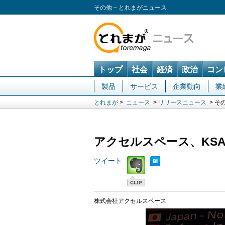
その他 – とれまがニュース
トップ
社会
経済
政治
コン
製品
サービス
企業動向
業
とれまが
>
ニュース
>
リリースニュース
> そ
アクセルスペース、KS
ツイート
株式会社アクセルスペース