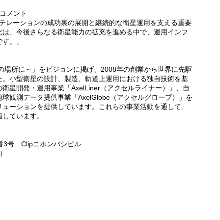
のコメント
ステレーションの成功裏の展開と継続的な衛星運用を支える重要
化は、今後さらなる衛星能力の拡充を進める中で、運用インフ
です。」
～宇宙を普通の場所に～」をビジョンに掲げ、2008年の創業から世界に先駆
た。小型衛星の設計、製造、軌道上運用における独自技術を基
星開発・運用事業「AxelLiner（アクセルライナー）」、自
観測データ提供事業「AxelGlobe（アクセルグローブ）」を
リューションを提供しています。これらの事業活動を通して、
指しています。
3号 Clipニホンバシビル
）