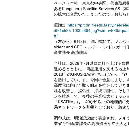
ペース（本社：東京都中央区、代表取締
あるKongsberg Satellite Serv
の拡大に合意いたしましたので、お知ら
[画像2:
https://prcdn.freetls.fastly.ne
df61c585-1000x664.jpg?width=536&qual
ff
]
（左から）6月3日、調印式にて。ノルウェ
sident and CEO マルテ・インド
産業課長 高濱航氏
当社は、2026年7月以降に打ち上げる次
進めるとともに、衛星運用を支える地上
2018年のGRUS-1Aの打ち上げから、当
を活用しています。今回の合意により、
高度化に向けた取り組みを推進していき
延を改善し、拡張性、持続可能性、そし
ンを推進して、今後の事業拡大とミッシ
「KSATlite」は、40か所以上の地理
局ネットワークを基盤としており、急速
調印式は、明治記念館で実施され、ノル
業省 宇宙産業課長の高濱航氏が立会人と