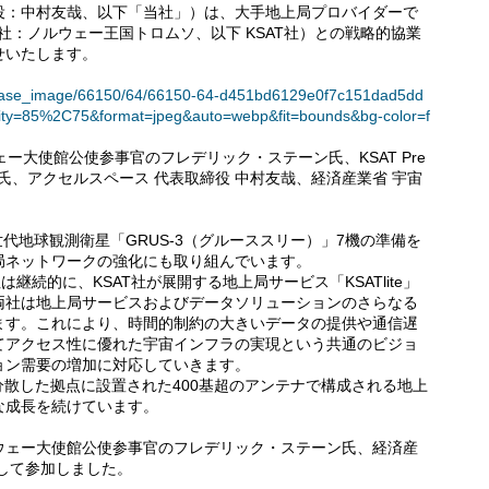
役：中村友哉、以下「当社」）は、大手地上局プロバイダーで
ices AS（本社：ノルウェー王国トロムソ、以下 KSAT社）との戦略的協業
せいたします。
t/release_image/66150/64/66150-64-d451bd6129e0f7c151dad5dd
ity=85%2C75&format=jpeg&auto=webp&fit=bounds&bg-color=f
ー大使館公使参事官のフレデリック・ステーン氏、KSAT Pre
レガード氏、アクセルスペース 代表取締役 中村友哉、経済産業省 宇宙
世代地球観測衛星「GRUS-3（グルーススリー）」7機の準備を
局ネットワークの強化にも取り組んでいます。
社は継続的に、KSAT社が展開する地上局サービス「KSATlite」
両社は地上局サービスおよびデータソリューションのさらなる
ます。これにより、時間的制約の大きいデータの提供や通信遅
てアクセス性に優れた宇宙インフラの実現という共通のビジョ
ョン需要の増加に対応していきます。
的に分散した拠点に設置された400基超のアンテナで構成される地上
な成長を続けています。
ウェー大使館公使参事官のフレデリック・ステーン氏、経済産
して参加しました。