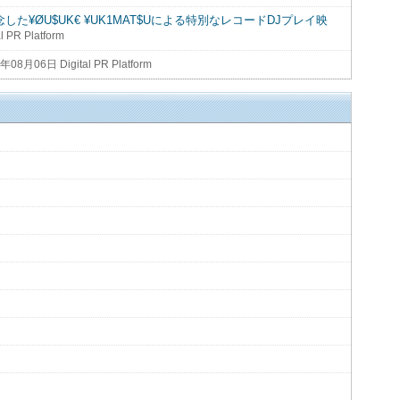
を記念した¥ØU$UK€ ¥UK1MAT$Uによる特別なレコードDJプレイ映
 PR Platform
年08月06日 Digital PR Platform