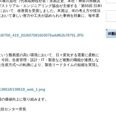
ムズ株式会社（代表取締役社長：永易正吏、本社：神奈川県横浜
ストリアル・エンジニアリング協会が主催する「第55回 日本I
neering）において、改善賞を受賞しました。本賞は、IEの考え方や技法
において著しい努力や工夫が認められた事例を対象に、毎年選
IR
138618/700_419_202607081603076a4df62b78791.JPG
という難易度の高い環境において、日々変化する需要に柔軟に
今回、生産管理・設計・IT・製造など複数の職能が連携しな
な生産方式への転換により、製造リードタイムの短縮を実現し
95/138618/138618_web_1.png
場の価値向上に取り組みます。
統括センター所長