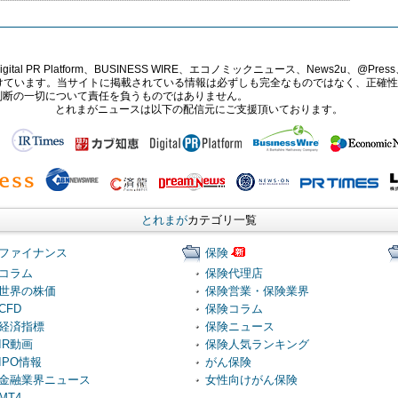
PR Platform、BUSINESS WIRE、エコノミックニュース、News2u、@Press、
報提供を受けています。当サイトに掲載されている情報は必ずしも完全なものではなく、正
判断の一切について責任を負うものではありません。
とれまがニュースは以下の配信元にご支援頂いております。
とれまが
カテゴリ一覧
ファイナンス
保険
コラム
保険代理店
世界の株価
保険営業・保険業界
CFD
保険コラム
経済指標
保険ニュース
IR動画
保険人気ランキング
IPO情報
がん保険
金融業界ニュース
女性向けがん保険
MT4