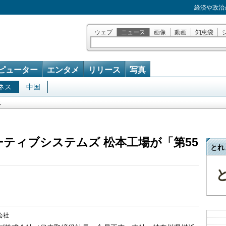
経済や政治
ウェブ
ニュース
画像
動画
知恵袋
ピューター
エンタメ
リリース
写真
ネス
中国
ス
ーティブシステムズ 松本工場が「第55
とれ
会社