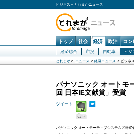
ビジネス – とれまがニュース
トップ
社会
経済
政治
コン
経済総合
市況
自動車
ビジ
とれまが
>
ニュース
>
経済ニュース
> ビジネ
パナソニック オートモ
回 日本IE文献賞」受賞
ツイート
パナソニック オートモーティブシステムズ株式