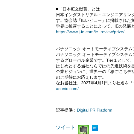
■「日本IE文献賞」とは
日本インダストリアル・エンジニアリング
す。協会誌「IEレビュー」に掲載された
学界に披露することによって、IEの発展
https://www.j-ie.com/ie_review/prize/
パナソニック オートモーティブシステム
パナソニック オートモーティブシステム
するグローバル企業です。Tier１とし
はじめとする当社ならではの先進技術を
企業ビジョンに、世界一の「移ごこちデ
のご期待にお応えします。
なお当社は、2027年4月1日より社名
asonic.com/
記事提供：
Digital PR Platform
ツイート