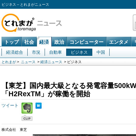
ビジネス – とれまがニュース
トップ
社会
経済
政治
コンピューター
エンタメ
経済総合
市況
自動車
ビジネス
中国
とれまが
>
ニュース
>
経済ニュース
> ビジネス
【東芝】国内最大級となる発電容量500k
「H2RexTM」が稼働を開始
ツイート
株式会社 東芝