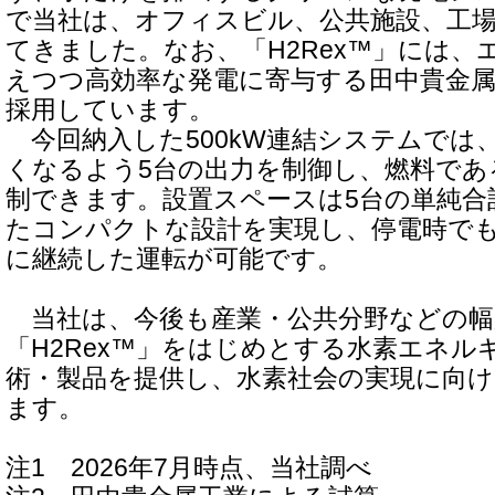
で当社は、オフィスビル、公共施設、工
てきました。なお、「H2Rex™」には、
えつつ高効率な発電に寄与する田中貴金
採用しています。
今回納入した500kW連結システムでは
くなるよう5台の出力を制御し、燃料であ
制できます。設置スペースは5台の単純合
たコンパクトな設計を実現し、停電時で
に継続した運転が可能です。
当社は、今後も産業・公共分野などの幅
「H2Rex™」をはじめとする水素エネル
術・製品を提供し、水素社会の実現に向
ます。
注1 2026年7月時点、当社調べ