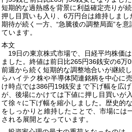
短期的な過熱感を背景に利益確定売りが
押し目買いも入り、6万円台は維持しまし
期待が続く一方、“急騰後の調整局面”を
ています。
本文
19日の東京株式市場で、日経平均株価
ました。終値は前日比265円36銭安の6万0
前週から続く短期的な調整地合いが継続
らハイテク株や半導体関連銘柄を中心に
け時点では386円19銭安まで下げ幅を広
が、後場にかけては下値に押し目買いが
て徐々に下げ幅を縮小しました。歴史的な
をしっかりと維持したことで、市場には
される展開となっています。
投資家心理の最大の重荷となったのは、