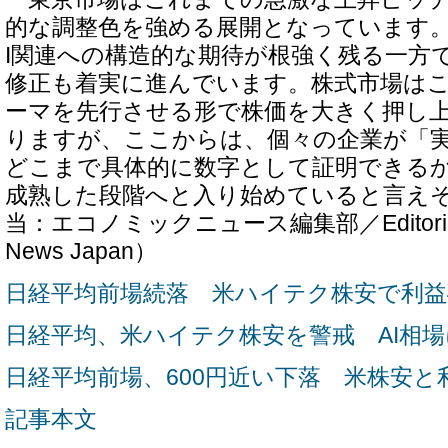
的な調整色を強める展開となっています。
I関連への構造的な期待が根強く残る一方
修正も着実に進んでいます。株式市場は
ーマを先行させる形で株価を大きく押し
りますが、ここからは、個々の企業が「
どこまで具体的に数字として証明できる
成熟した段階へと入り始めていると言え
当：エコノミックニュース編集部／Editorial D
News Japan）
日経平均前場続落 米ハイテク株安で利益
日経平均、米ハイテク株安を警戒 AI相
日経平均前場、600円近い下落 米株安と
記事本文