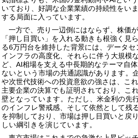
いており、好調な企業業績の持続性をい
する局面に入っています。
一方で、売り一辺倒にはならず、株価が
「押し目買い」を入れる動きも根強く見
る6万円台を維持した背景には、データセ
インフラの高度化、それらに伴う大規模
ど、AI相場を支える中長期的なテーマ自
ないという市場の共通認識があります。
や次世代技術への投資意欲の強さは、こ
主要企業の決算でも証明されており、こ
壁となっています。ただし、米金利の先
のインフレ警戒感、そして依然として残
を抑制しており、市場は押し目買いと戻
しい綱引きを演じています。
東京市場はこれまでの急激な上昇ピッチ