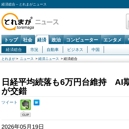
経済総合 – とれまがニュース
トップ
社会
経済
政治
コンピューター
エンタメ
経済総合
市況
自動車
ビジネス
中国
とれまが
>
ニュース
>
経済ニュース
> 経済総合
日経平均続落も6万円台維持 AI
が交錯
ツイート
2026年05月19日