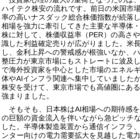
ハイテク株安の流れです。前日の米国市
率の高いナスダック総合株価指数が続落
相場を強力に牽引してきた主要な半導体・
株に対して、株価収益率（PER）の高さ
識した利益確定売りが広がりました。米
し、金利上昇への警戒感が根強いなか、
整圧力が東京市場にもストレートに波及
で海外投資家を中心とした市場のエネル
体やAIインフラ関連へ集中していました
株安を受けて、東京市場でも高値圏にあ
強まりました。
そもそも、日本株はAI相場への期待感を
の巨額の資金流入を伴いながら急ピッチ
した。半導体製造装置から通信インフラ
ンター向けの電力需要拡大を見越した電