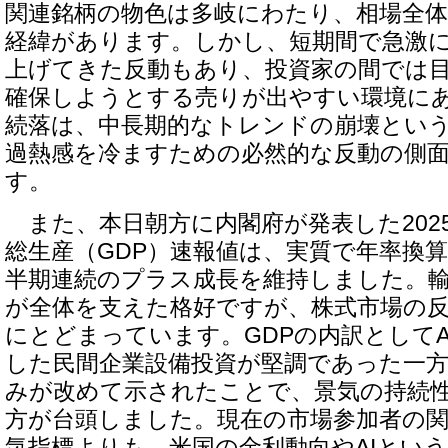
関連銘柄の物色は多岐にわたり、相場全
経緯があります。しかし、短期間で急激
上げてきた反動もあり、投資家の間では
確保しようとする売りが出やすい環境に
続落は、中長期的なトレンドの崩壊とい
過熱感を冷ますための必然的な反動の側
す。
また、本日朝方に内閣府が発表した2025
総生産（GDP）速報値は、実質で年率換算2
半期連続のプラス成長を維持しました。
が全体を支えた格好ですが、株式市場の
にとどまっています。GDPの内訳としてA
した民間企業設備投資が堅調であった一
みが改めて示されたことで、景気の持続
方が台頭しました。現在の市場参加者の
気指標よりも、米国の金利動向やAIとい