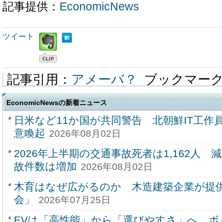
記事提供：
EconomicNews
ツイート
記事引用：
アメーバ？
ブックマー
EconomicNewsの新着ニュース
日米など11か国が共同警告 北朝鮮IT工作
意喚起
2026年08月02日
2026年上半期の交通事故死者は1,162人
故件数は増加
2026年08月02日
木育はなぜ広がるのか 木造建築企業が提
会」
2026年07月25日
EVは「高性能」から「選びやすさ」へ 