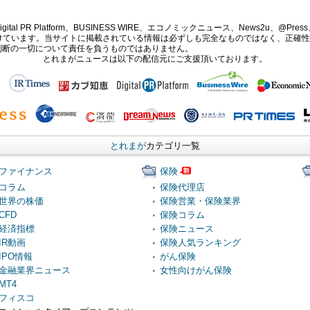
PR Platform、BUSINESS WIRE、エコノミックニュース、News2u、@Press、
報提供を受けています。当サイトに掲載されている情報は必ずしも完全なものではなく、正
判断の一切について責任を負うものではありません。
とれまがニュースは以下の配信元にご支援頂いております。
とれまが
カテゴリ一覧
ファイナンス
保険
コラム
保険代理店
世界の株価
保険営業・保険業界
CFD
保険コラム
経済指標
保険ニュース
IR動画
保険人気ランキング
IPO情報
がん保険
金融業界ニュース
女性向けがん保険
MT4
フィスコ