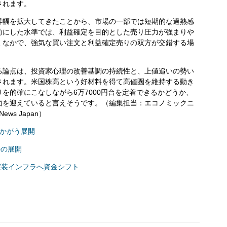
されます。
幅を拡大してきたことから、市場の一部では短期的な過熱感
前にした水準では、利益確定を目的とした売り圧力が強まりや
くなかで、強気な買い注文と利益確定売りの双方が交錯する場
論点は、投資家心理の改善基調の持続性と、上値追いの勢い
されます。米国株高という好材料を得て高値圏を維持する動き
を的確にこなしながら6万7000円台を定着できるかどうか、
面を迎えていると言えそうです。（編集担当：エコノミックニ
 News Japan）
うかがう展開
勢の展開
I実装インフラへ資金シフト