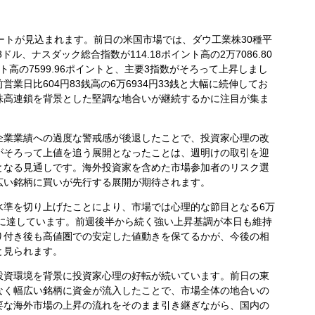
ートが見込まれます。前日の米国市場では、ダウ工業株30種平
88ドル、ナスダック総合指数が114.18ポイント高の2万7086.80
イント高の7599.96ポイントと、主要3指数がそろって上昇しまし
業日比604円83銭高の6万6934円33銭と大幅に続伸してお
株高連鎖を背景とした堅調な地合いが継続するかに注目が集ま
業業績への過度な警戒感が後退したことで、投資家心理の改
がそろって上値を追う展開となったことは、週明けの取引を迎
となる見通しです。海外投資家を含めた市場参加者のリスク選
広い銘柄に買いが先行する展開が期待されます。
で水準を切り上げたことにより、市場では心理的な節目となる6万
準に達しています。前週後半から続く強い上昇基調が本日も維持
り付き後も高値圏での安定した値動きを保てるかが、今後の相
と見られます。
資環境を背景に投資家心理の好転が続いています。前日の東
なく幅広い銘柄に資金が流入したことで、市場全体の地合いの
要な海外市場の上昇の流れをそのまま引き継ぎながら、国内の