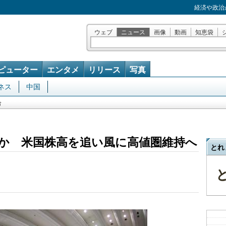
経済や政治
ウェブ
ニュース
画像
動画
知恵袋
ピューター
エンタメ
リリース
写真
ネス
中国
合
か 米国株高を追い風に高値圏維持へ
とれ