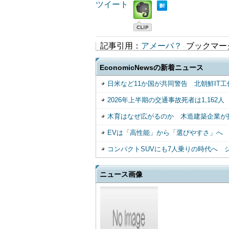
ツイート
記事引用：
アメーバ？
ブックマー
EconomicNewsの新着ニュース
日米など11か国が共同警告 北朝鮮IT工
2026年上半期の交通事故死者は1,16
木育はなぜ広がるのか 木造建築企業が
EVは「高性能」から「選びやすさ」へ
コンパクトSUVにも7人乗りの時代へ 
ニュース画像