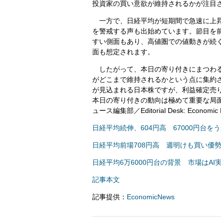
投資家の買い意欲が維持されるかが注目
一方で、日経平均が短期間で急速に上昇
を警戒する声も出始めています。節目を
すい側面もあり、高値圏での値動きが続
面も想定されます。
したがって、本日の寄り付きにまつわる
がどこまで維持されるかという点に集約
が見込まれる日本株ですが、利益確定売り
本日の寄り付きの動向は極めて重要な局
ュース編集部／Editorial Desk: Economic
日経平均続伸、604円高 67000円台を
日経平均前場708円高 週明けも買い優
日経平均6万6000円台の背景 市場はA
記事本文
記事提供：
EconomicNews