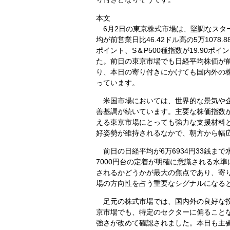
本文
6月2日の東京株式市場は、堅調なスタ
均が前営業日比46.42ドル高の5万1078.
ポイント、S＆P500種指数が19.90ポ
た。前日の東京市場でも日経平均株価が前営
り、本日の寄り付きにかけても国内外の
っています。
米国市場においては、世界的な景気や企
善基調が続いています。主要な株価指数
える東京市場にとっても強力な支援材料
好姿勢が維持されるなかで、朝方から幅
前日の日経平均が6万6934円33銭ま
7000円台の定着が明確に意識される水
されるかどうかが最大の焦点であり、寄
場の方向性を占う重要なシグナルになる
足元の株式市場では、国内外の良好な投
京市場でも、特定のセクターに偏ること
強さが改めて確認されました。本日も主