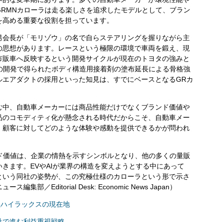
RMNカローラは走る楽しさを追求したモデルとして、ブラン
を高める重要な役割を担っています。
会長が「モリゾウ」の名で自らステアリングを握りながら主
の思想があります。レースという極限の環境で車両を鍛え、現
市販車へ反映するという開発サイクルが現在のトヨタの強みと
の開発で得られたボディ構造用接着剤の塗布延長による骨格強
ルエアダクトの採用といった知見は、すでにベースとなるGRカ
中、自動車メーカーには商品性能だけでなくブランド価値や
品のコモディティ化が懸念される時代だからこそ、自動車メー
、顧客に対してどのような体験や感動を提供できるかが問われ
ド価値は、企業の情熱を示すシンボルとなり、他の多くの量販
きます。EVやAIが業界の構造を変えようとする中にあって
という同社の姿勢が、この究極仕様のカローラという形で示さ
Editorial Desk: Economic News Japan）
型ハイラックスの現在地
社で進む利益重視戦略