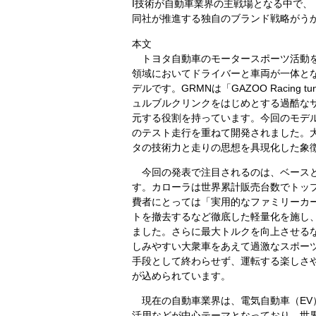
I技術が自動車業界の主戦場となる中で
同社が推進する独自のブランド戦略がう
本文
トヨタ自動車のモータースポーツ活動を担う
領域においてドライバーと車両が一体と
デルです。GRMNは「GAZOO Racing tune
ュルブルクリンクをはじめとする過酷な
元する役割を持っています。今回のモデ
のテスト走行を重ねて開発されました。
タの技術力と走りの思想を具現化した象
今回の発表で注目されるのは、ベースと
す。カローラは世界累計販売台数でトッ
費者にとっては「実用的なファミリーカ
トを撤去するなど徹底した軽量化を施し
ました。さらに最大トルクを向上させる
しみやすい大衆車をあえて過激なスポー
手段として終わらせず、運転する楽しさ
が込められています。
現在の自動車業界は、電気自動車（EV
活用などが中心テーマとなっており、世