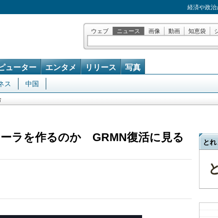
経済や政治
ウェブ
ニュース
画像
動画
知恵袋
ピューター
エンタメ
リリース
写真
ネス
中国
合
ーラを作るのか GRMN復活に見る
とれ