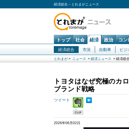
経済総合 – とれまがニュース
トップ
社会
経済
政治
コン
経済総合
市況
自動車
ビジ
とれまが
>
ニュース
>
経済ニュース
> 経済総
トヨタはなぜ究極のカロ
ブランド戦略
ツイート
2026年06月02日