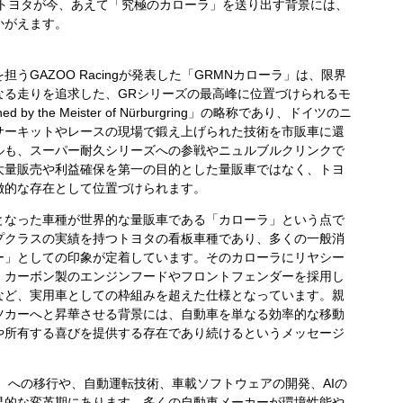
、トヨタが今、あえて「究極のカローラ」を送り出す背景には、
かがえます。
GAZOO Racingが発表した「GRMNカローラ」は、限界
なる走りを追求した、GRシリーズの最高峰に位置づけられるモ
d by the Meister of Nürburgring」の略称であり、ドイツのニ
サーキットやレースの現場で鍛え上げられた技術を市販車に還
ルも、スーパー耐久シリーズへの参戦やニュルブルクリンクで
大量販売や利益確保を第一の目的とした量販車ではなく、トヨ
徴的な存在として位置づけられます。
なった車種が世界的な量販車である「カローラ」という点で
プクラスの実績を持つトヨタの看板車種であり、多くの一般消
ー」としての印象が定着しています。そのカローラにリヤシー
、カーボン製のエンジンフードやフロントフェンダーを採用し
など、実用車としての枠組みを超えた仕様となっています。親
ツカーへと昇華させる背景には、自動車を単なる効率的な移動
や所有する喜びを提供する存在であり続けるというメッセージ
）への移行や、自動運転技術、車載ソフトウェアの開発、AIの
界的な変革期にあります。多くの自動車メーカーが環境性能や