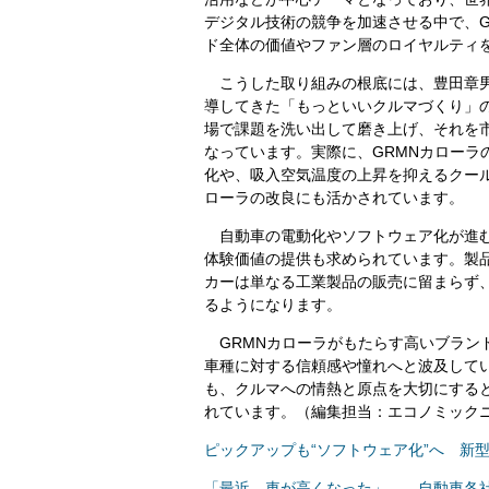
デジタル技術の競争を加速させる中で、G
ド全体の価値やファン層のロイヤルティ
こうした取り組みの根底には、豊田章男
導してきた「もっといいクルマづくり」
場で課題を洗い出して磨き上げ、それを
なっています。実際に、GRMNカローラ
化や、吸入空気温度の上昇を抑えるクー
ローラの改良にも活かされています。
自動車の電動化やソフトウェア化が進む
体験価値の提供も求められています。製
カーは単なる工業製品の販売に留まらず
るようになります。
GRMNカローラがもたらす高いブラン
車種に対する信頼感や憧れへと波及してい
も、クルマへの情熱と原点を大切にする
れています。（編集担当：エコノミックニュース編集部／
ピックアップも“ソフトウェア化”へ 新
「最近、車が高くなった」――自動車各