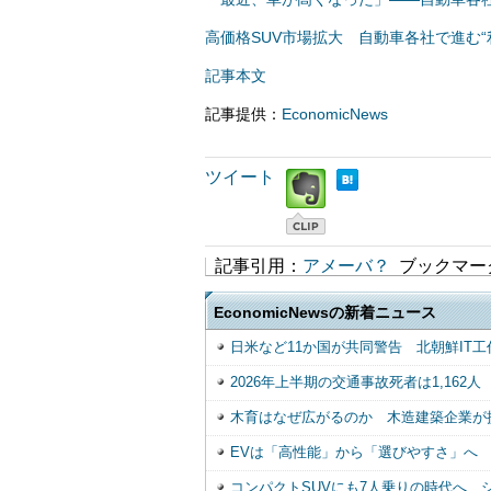
高価格SUV市場拡大 自動車各社で進む“
記事本文
記事提供：
EconomicNews
ツイート
記事引用：
アメーバ？
ブックマー
EconomicNewsの新着ニュース
日米など11か国が共同警告 北朝鮮IT工
2026年上半期の交通事故死者は1,16
木育はなぜ広がるのか 木造建築企業が
EVは「高性能」から「選びやすさ」へ
コンパクトSUVにも7人乗りの時代へ 