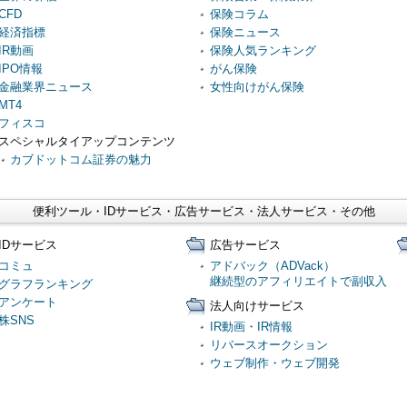
CFD
保険コラム
経済指標
保険ニュース
IR動画
保険人気ランキング
IPO情報
がん保険
金融業界ニュース
女性向けがん保険
MT4
フィスコ
スペシャルタイアップコンテンツ
カブドットコム証券の魅力
便利ツール・IDサービス・広告サービス・法人サービス・その他
IDサービス
広告サービス
コミュ
アドバック（ADVack）
継続型のアフィリエイトで副収入
グラフランキング
アンケート
法人向けサービス
株SNS
IR動画・IR情報
リバースオークション
ウェブ制作・ウェブ開発