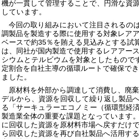
機が一貫して管理することで、円滑な資
しています。
今回の取り組みにおいて注目されるのは
調製品を製造する際に使用する対象レア
ベースで約35％を賄える見込みとする試
は、同社が国内製造で使用するレアアー
シウムとテルビウムを対象としたもので
定割合を自社主導の循環ルートで確保で
ました。
原材料を外部から調達して消費し、廃棄
デルから、資源を回収して繰り返し製品
る「サーキュラーエコノミー（循環型経
製造業全体の重要な課題となっています
に回収した資源を原材料市場へ戻すだけ
ら回収した資源を再び自社製品へ活用す