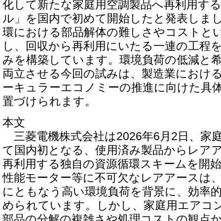
化して新たな家庭用空調製品へ再利用す
ル」を国内で初めて開始したと発表しま
環における部品解体の難しさやコストと
し、回収から再利用にいたる一連の工程
みを構築しています。環境負荷の低減と
両立させる今回の試みは、製造業におけ
ーキュラーエコノミーの推進に向けた具
置づけられます。
本文
三菱電機株式会社は2026年6月2日、家
て国内初となる、使用済み製品からレア
再利用する独自の資源循環スキームを開
性能モーター等に不可欠なレアアースは
にともなう高い環境負荷を背景に、効率
められています。しかし、家庭用エアコ
部品の分解の複雑さや処理コストの観点