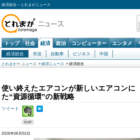
経済総合 – とれまがニュース
トップ
社会
経済
政治
コンピューター
エンタメ
経済総合
市況
自動車
ビジネス
中国
とれまが
>
ニュース
>
経済ニュース
> 経済総合
使い終えたエアコンが新しいエアコンに
た“資源循環”の新戦略
ツイート
2026年06月02日