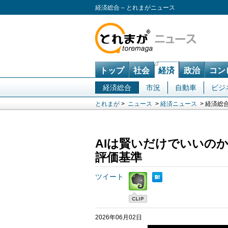
経済総合 – とれまがニュース
トップ
社会
経済
政治
コン
経済総合
市況
自動車
ビジ
とれまが
>
ニュース
>
経済ニュース
> 経済総
AIは賢いだけでいいの
評価基準
ツイート
2026年06月02日