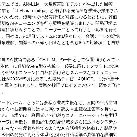
ムでは、AIやLLM（大規模言語モデル）が生成した回答
る「LLM-as-a-judge」と呼ばれる先進的な手法が採用され
さないため、短時間での品質評価が可能になるとともに、評価
切なAIチューニングを行う環境を構築しました。開発現場に
迅速に繰り返すことで、ユーザーにとって好ましい応答を行う
す。同社はこの評価システムの第1弾として、会話テーマの記憶
対象理解、知識への正確な回答などを含む9つの対象項目を自動
のAI技術である「CE-LLM」の一部として位置づけられてい
品本体）に適切なAI技術を搭載し、必要に応じてクラウド上のAI
活やビジネスシーンに自然に溶け込むスムーズなコミュニケー
が2026年5月に発表した液晶テレビ「AQUOS」向けの新サ
先行して導入されました。実際の検証プロセスにおいて、応答内容に
す。
マートホーム、さらには多様な業務支援など、人間の生活空間
れからの技術開発には単に高い知識力や正確な正答率を持つこ
せん。市場では、利用者との自然なコミュニケーションを実現
ャープは今後も、自動評価の対象領域をさらに広げるシステム
しみながら愛着を持てるようなAI会話機能を搭載した製品や
、今回の開発にあたり体系化された評価基準の具体的な詳細や