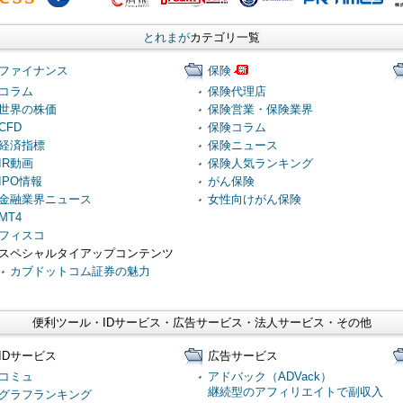
とれまが
カテゴリ一覧
ファイナンス
保険
コラム
保険代理店
世界の株価
保険営業・保険業界
CFD
保険コラム
経済指標
保険ニュース
IR動画
保険人気ランキング
IPO情報
がん保険
金融業界ニュース
女性向けがん保険
MT4
フィスコ
スペシャルタイアップコンテンツ
カブドットコム証券の魅力
便利ツール・IDサービス・広告サービス・法人サービス・その他
IDサービス
広告サービス
コミュ
アドバック（ADVack）
継続型のアフィリエイトで副収入
グラフランキング