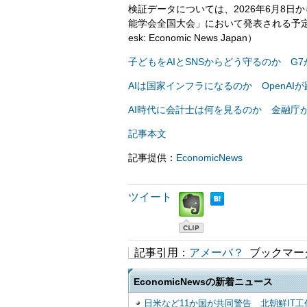
検証データについては、2026年6月8日か
能学会全国大会」において発表される予定です
esk: Economic News Japan）
子どもをAIとSNSからどう守るのか G
AIは国家インフラになるのか OpenAI
AI時代に会計士は何を見るのか 金融庁
記事本文
記事提供：
EconomicNews
ツイート
記事引用：
アメーバ？
ブックマー
EconomicNewsの新着ニュース
日米など11か国が共同警告 北朝鮮IT工