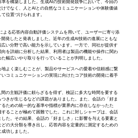
準を構築しました。生成AIの技術開発競争において、今回の
けでなく、人とAIとの自然なコミュニケーションや体験価値
して位置づけられます。
AIによる応答内容自動評価システムを用いて、ユーザーに寄り添
を開発したと発表しました。近年の生成AI技術の進展にともな
幅広い分野で高い能力を示しています。一方で、同社が提供す
傾向を詳細に分析した結果、利用者は製品の機能や操作に関わ
めた幅広いやり取りを行っていることが判明しました。
地よく楽しむことが、製品やサービスへの愛着や信頼感に繋
すいコミュニケーションの実現に向けたコア技術の開発に着手
人間の主観評価に頼らざるを得ず、検証に多大な時間を要する
らつきが生じるなどの課題がありました。また、会話の「好ま
するための統一的な基準や指標が業界内に存在しなかったた
価することが極めて困難でした。これに対しシャープは、会話
ました。その結果、会話の「好ましさ」に影響を与える要素と
などの大分類を導き出し、応答内容を定量的に測定するための
に成功しました。