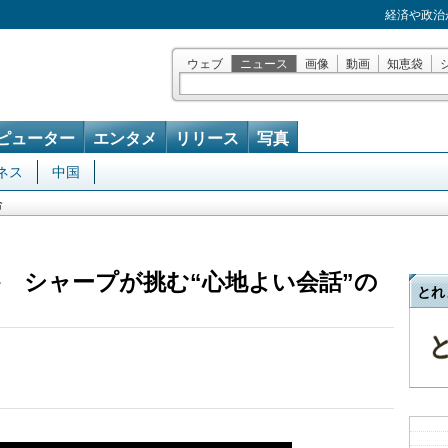
経済や政治
ウェブ
ニュース
画像
動画
知恵袋
ピューター
エンタメ
リリース
写真
ネス
中国
合
か シャープが挑む“心地よい会話”の
とれ