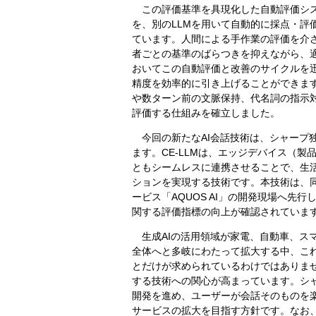
この評価基準を具現化した自動評価システ
を、別のLLMを用いて自動的に採点・評価す
ています。人間による手作業の評価を介
者ごとの基準のばらつきを抑えながら、適
おいてこの自動評価と改善のサイクルを
精度を効率的に引き上げることができま
や数ターン前の文脈保持、代名詞の指示
評価する仕組みを確立しました。
今回の新たなAI会話技術は、シャープ独自
ます。CE-LLMは、エッジデバイス（製
ともシームレスに連携させることで、生
ションを実現する技術です。本技術は、同社
ービス「AQUOS AI」の開発現場へ
関する評価指標の向上が確認されていま
生成AIの活用領域が家電、自動車、ス
全体へと多岐にわたって拡大する中、こ
とだけが求められているわけではありま
する技術への関心が高まっています。シ
開発を進め、ユーザーが会話そのものを楽
サービスの拡大を目指す方針です。なお