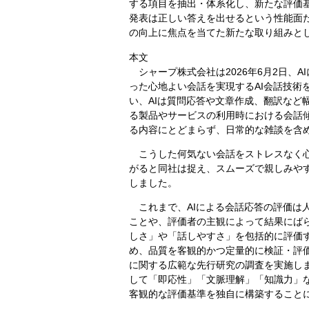
する項目を抽出・体系化し、新たな評価基
発表は正しい答えを出せるという性能面だ
の向上に焦点を当てた新たな取り組みと
本文
シャープ株式会社は2026年6月2日、
った心地よい会話を実現するAI会話技術
い、AIは質問応答や文章作成、翻訳など
る製品やサービスの利用時における会話
る内容にとどまらず、日常的な雑談を含
こうした何気ない会話をストレスなく心
がると同社は捉え、スムーズで親しみや
しました。
これまで、AIによる会話応答の評価は
ことや、評価者の主観によって結果にば
しさ」や「話しやすさ」を包括的に評価
め、品質を客観的かつ定量的に検証・評
に関する広範な先行研究の調査を実施し
して「即応性」「文脈理解」「知識力」
客観的な評価基準を独自に構築すること