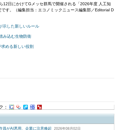
ら12日にかけてGメッセ群馬で開催される「2026年度 人工知
。（編集担当：エコノミックニュース編集部／Editorial D
7が示した新しいルール
が踏み込む生物防衛
が求める新しい役割
ク：
作員がAI悪用、企業に注意喚起
2026年08月02日