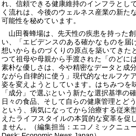
れ、信頼できる健康維持のインフラとし
く流れは、今後のウェルネス産業の新た
可能性を秘めています。
山田養蜂場は、先天性の疾患を持った創
い、「エビデンスのある確かなものを届
想いからものづくりの原点を築いてきた
つて祖母や母親から手渡された「のどに
素朴な優しさは、今や精密なデータと成
ながら自律的に使う」現代的なセルフケ
姿を変えようとしています。はちみつを
「成分」で選ぶという新たな選択基準の
日々の食品、そして自らの健康管理とど
という、病気になってから治療する従来
えたライフスタイルの本質的な変革を促
ません。（編集担当：エコノミックニュース編集
Desk: Economic News Japan）