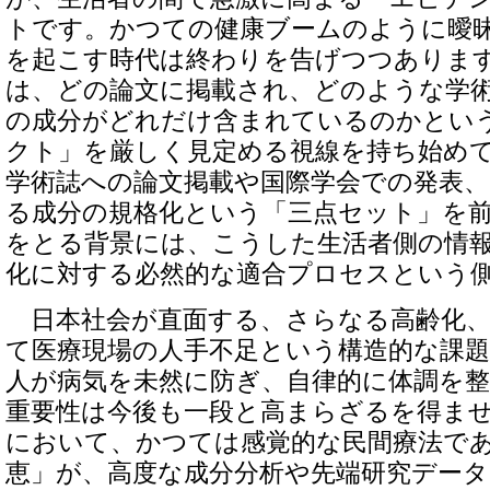
トです。かつての健康ブームのように曖
を起こす時代は終わりを告げつつありま
は、どの論文に掲載され、どのような学
の成分がどれだけ含まれているのかとい
クト」を厳しく見定める視線を持ち始め
学術誌への論文掲載や国際学会での発表
る成分の規格化という「三点セット」を
をとる背景には、こうした生活者側の情
化に対する必然的な適合プロセスという
日本社会が直面する、さらなる高齢化、
て医療現場の人手不足という構造的な課
人が病気を未然に防ぎ、自律的に体調を
重要性は今後も一段と高まらざるを得ま
において、かつては感覚的な民間療法で
恵」が、高度な成分分析や先端研究デー