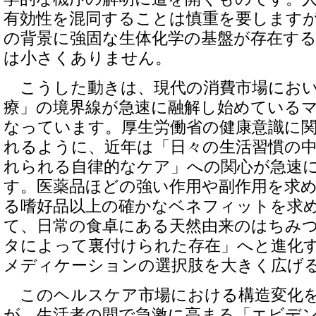
有効性を混同することは慎重を要します
の背景に強固な生体化学の基盤が存在す
は小さくありません。
こうした動きは、現代の消費市場におい
療」の境界線が急速に融解し始めている
なっています。厚生労働省の健康意識に
れるように、近年は「日々の生活習慣の
れられる自律的なケア」への関心が急速
す。医薬品ほどの強い作用や副作用を求
る嗜好品以上の確かなベネフィットを求
て、日常の食卓にある天然由来のはちみ
タによって裏付けられた存在」へと進化
メディケーションの選択肢を大きく広げ
このヘルスケア市場における構造変化を
が、生活者の間で急激に高まる「エビデ