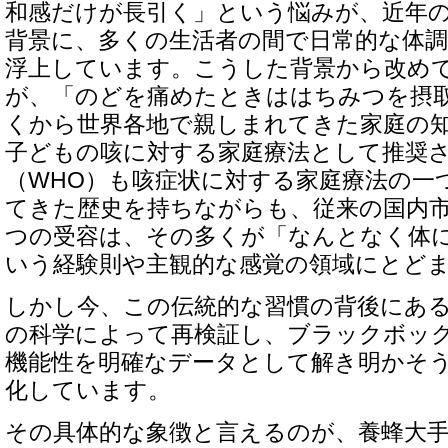
和感だけが長引く」という悩みが、近年
背景に、多くの生活者の間で日常的な体
浮上しています。こうした背景から改め
が、「のどを痛めたときははちみつを摂
くから世界各地で親しまれてきた家庭の
子どもの咳に対する家庭療法として推奨
（WHO）も咳症状に対する家庭療法の一
てきた歴史を持ちながらも、従来の国内
つの受容は、その多くが「なんとなく体
いう経験則や主観的な感覚の領域にとど
しかし今、この伝統的な習慣の背後にあ
の科学によって再検証し、ブラックボッ
機能性を明確なデータとして解き明かそ
化しています。
その具体的な象徴と言えるのが、養蜂大