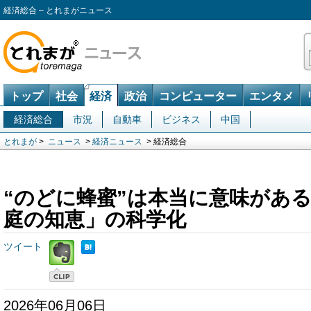
経済総合 – とれまがニュース
トップ
社会
経済
政治
コンピューター
エンタメ
経済総合
市況
自動車
ビジネス
中国
とれまが
>
ニュース
>
経済ニュース
> 経済総合
“のどに蜂蜜”は本当に意味があ
庭の知恵」の科学化
ツイート
2026年06月06日