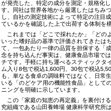
が発売した、特定の成分を測定・規格化
す。同社は世界各地から厳選したはちみ
し、自社の測定技術によって特定の注目
ているかを確認した上で出荷する体制を
これまでは「どこで採れたか」「どの
いった嗜好品の基準で評価されてきたは
て、一包あたり一律の品質を担保する「
念を持ち込んだ事実は、健康食品市場で
チです。手軽に持ち運べるスティックタイ
ム入り8包で税込1,600円、30包で税込5,
も、単なる食卓の調味料ではなく、日常
いる「のどケア用の機能性食品」として
ニングを明確に示しています。
この「家庭の知恵の再定義」を裏付ける
究組織である山田養蜂場 健康科学研究所