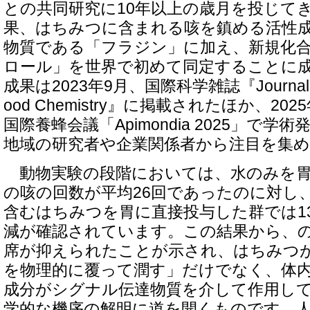
との共同研究に10年以上の歳月を投じて
果、はちみつに含まれる咳を鎮める活性
物質である「フラジン」に加え、新規化
ロール」を世界で初めて同定することに
成果は2023年9月、国際科学雑誌『Journal of Ag
ood Chemistry』に掲載されたほか、2
国際養蜂会議「Apimondia 2025」で
地域の研究者や企業関係者から注目を集
動物実験の段階においては、水のみを胃
の咳の回数が平均26回であったのに対し
含むはちみつを胃に直接投与した群では13
減が確認されています。この結果から、
席が抑えられたことが示され、はちみつ
を物理的に覆って潤す」だけでなく、体
成分がシグナル伝達物質を介して作用し
学的な機序の解明に道を開くものです。