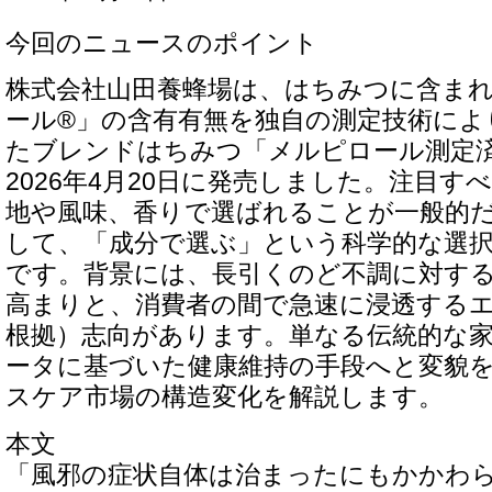
今回のニュースのポイント
株式会社山田養蜂場は、はちみつに含ま
ール®」の含有有無を独自の測定技術によ
たブレンドはちみつ「メルピロール測定済
2026年4月20日に発売しました。注目
地や風味、香りで選ばれることが一般的
して、「成分で選ぶ」という科学的な選
です。背景には、長引くのど不調に対す
高まりと、消費者の間で急速に浸透する
根拠）志向があります。単なる伝統的な
ータに基づいた健康維持の手段へと変貌
スケア市場の構造変化を解説します。
本文
「風邪の症状自体は治まったにもかかわ