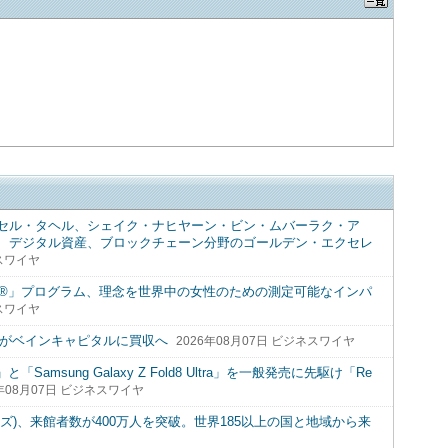
セル・タヘル、シェイク・ナヒヤーン・ビン・ムバーラク・ア
、デジタル資産、ブロックチェーン分野のゴールデン・エクセレ
ネスワイヤ
 Lives®」プログラム、理念を世界中の女性のための測定可能なインパ
ネスワイヤ
ャがベインキャピタルに買収へ
2026年08月07日 ビジネスワイヤ
ld8」と「Samsung Galaxy Z Fold8 Ultra」を一般発売に先駆け「Re
6年08月07日 ビジネスワイヤ
ズ)、来館者数が400万人を突破。世界185以上の国と地域から来