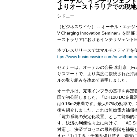
オーテル、インテリジェント
よりオーストラリアでの現地
シドニー
（ビジネスワイヤ） -- オーテル・エナジーは、6月9
V Charging Innovation Se
ーストラリアにおけるインテリジェント
本プレスリリースではマルチメディアを
ttps://www.businesswire.com/news/home
セミナーは、オーテルの会長 李紅京（Fr
りスマートで、より高度に接続された持
ルの取り組みを改めて表明しました。
オーテルは、充電インフラの基準を再定
国で初公開しました。「DH120 DC充
は0.16m2未満です。最大97%の効率
術も紹介しました。これは無効電力補償
「電力系統の安定化装置」として能動的
す。決済の利便性向上に向けて、「AC Si
対応し、決済プロセスの最終段階を補完
えた「1+1主系・予備系切り替え」端末