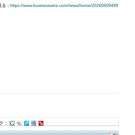
を見る：
https://www.businesswire.com/news/home/20260609499
ク：