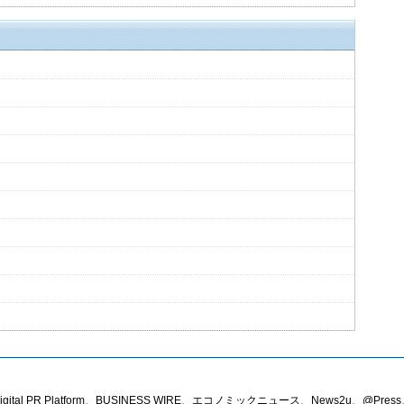
PR Platform、BUSINESS WIRE、エコノミックニュース、News2u、@Press、