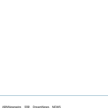
ABNNewswire、済龍、DreamNews、NEWS