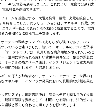
マートAC充電器も展示しました。これにより、家庭では余剰太
、電気料金を削減できます。
トフォームを基盤とする、太陽光発電・蓄電・充電を統合した
Solution」を紹介しました。同ソリューションは、エネルギー貯蔵、太
せ、エネルギー配分と負荷予測を動的に最適化することで、電力
業者の長期的な収益性向上を支援します。
gは、オーテルの戦略はシンプルでありながら強力であり、パワ
基づいていると述べました。続いて、オーテルのアジア太平洋
Heは、「オーストラリアは、利用可能な商業用地が限られているこ
リート運用に求められる厳しい稼働率要件など、独自の課題に
は、オーテルの省スペース設計、インテリジェントな電力系統
運用機能で対応します」と強調しました。
ルギーの導入が加速する中、オーテル・エナジーは、世界のイ
能なエネルギー・インフラの発展において長期的な役割を果た
ナル言語版です。翻訳言語版は、読者の便宜を図る目的で提供
ん。翻訳言語版を資料としてご利用になる際には、法的効力を
ル言語版と照らし合わせて頂くようお願い致します。