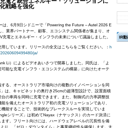
充電と統合エネルギー・ソリューションに
化戦略を強化
日シドニーで「Powering the Future – Autel 2026 E
minar」を開催し、業界パートナー、顧客、エコシステム関係者が集まり、オ
EV充電とエネルギー・インフラの未来について議論しました。
IR
使用しています。リリースの全文はこちらをご覧ください。：
h
/20260609499480/ja/
ank Li）によるビデオあいさつで開幕しました。同氏は、「よ
続可能な充電インフラ・エコシステムの構築」に向けたオーテ
義する、オーストラリア市場向けの複数のイノベーションを同
電器」は、キャビネットの奥行き25cmの超薄型設計で、設置面積
で、2台の車両を同時に充電できます。また、制御式の力率調整技
機能を備えたオーストラリア初の充電ソリューションであり、
に機能することで、技術的なブレークスルーを実現していま
ngleシリーズ」は初めてNayax（ナヤックス）のカード決済に
します。フリート向けには、ハードウェアレベルの冗長性を備
により、「ゼロ・ダウンタイム」と事業継続性を確保します。太