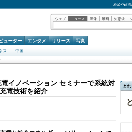
経済や政治
ウェブ
ニュース
画像
動画
知恵袋
ピューター
エンタメ
リリース
写真
ネス
中国
合
充電イノベーション セミナーで系統対
とれ
充電技術を紹介