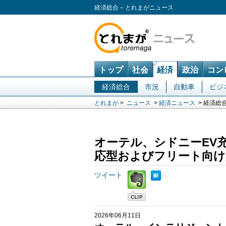
経済総合 – とれまがニュース
トップ
社会
経済
政治
コン
経済総合
市況
自動車
ビジ
とれまが
>
ニュース
>
経済ニュース
> 経済総
オーテル、シドニーEV
応型およびフリート向け
ツイート
2026年06月11日