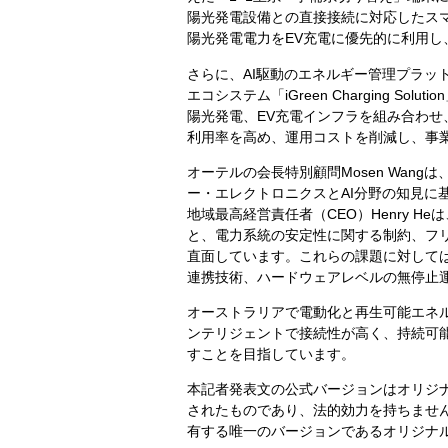
陽光発電設備との直接接続に対応したス
陽光発電電力をEV充電に優先的に利用し
さらに、AI駆動のエネルギー管理プラッ
エコシステム「iGreen Charging 
陽光発電、EV充電インフラを組み合わ
利用率を高め、運用コストを削減し、事
オーテルの会長特別顧問Mosen Wan
ー・エレクトロニクスとAI分野の知見に
地域最高経営責任者（CEO）Henry 
と、電力系統の安定性に関する制約、フ
直面しています。これらの課題に対して
連携技術、ハードウェアレベルの無停止
オーストラリアで電動化と再生可能エネ
ンテリジェントで接続性が高く、持続可
すことを目指しています。
本記者発表文の公式バージョンはオリジ
されたものであり、法的効力を持ちませ
有する唯一のバージョンであるオリジナ