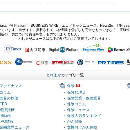
PR Platform、BUSINESS WIRE、エコノミックニュース、News2u、@Press、
報提供を受けています。当サイトに掲載されている情報は必ずしも完全なものではなく、正
判断の一切について責任を負うものではありません。
とれまがニュースは以下の配信元にご支援頂いております。
とれまが
カテゴリ一覧
ファイナンス
保険
コラム
保険代理店
世界の株価
保険営業・保険業界
CFD
保険コラム
経済指標
保険ニュース
IR動画
保険人気ランキング
IPO情報
がん保険
金融業界ニュース
女性向けがん保険