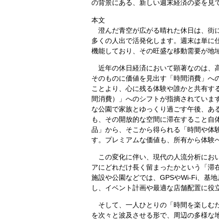
の背景にある、新しい週末経済の姿を見
本文
澄んだ青空が広がる晴れた休日は、街に
多くの人出で活発化します。週末は単に
機能しており、その旺盛な移動需要が地
近年の休日経済において顕著なのは、高
そのものに価値を見出す「時間消費」へ
ことより、心に残る体験や誰かと共有す
間消費）」へのシフトが指摘されていま
な公園で家族とゆっくり過ごす午後、あ
も、その開放的な空間に滞在すること自
品」から、そこから得られる「時間や体
す。プレミアムな価値も、所有から体験
この変化に伴い、現代の人流分析におい
アにどれだけ長く留まったかという「滞
施設や公園などでは、GPSやWi-Fi、
し、イベント計画や最適な店舗配置に役
そして、一人ひとりの「時間を楽しむた
を次々と波及させる形で、周辺の多様な