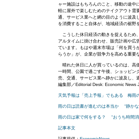
ャー施設はもちろんのこと、移動の途中
軽に屋外で楽しむためのテイクアウト需
通、サービス業へと網の目のように波及
を消費すること自体が、地域経済の裾野
こうした休日経済の動きを捉えるため、
アルタイムに掛け合わせ、販売計画や広
ています。もはや週末市場は「何を買う
らうか」が、企業が競争力を高める重要
晴れた休日に人が買っているのは、高価
一時間、公園で過ごす午後、ショッピン
売、交通、サービス業へ静かに波及し、
編集部／Editorial Desk: Economic News
天気予報は「売上予報」でもある 梅雨
雨の日は読書が進むのは本当か “静かな
雨の日は家で何をする？ “おうち時間消
記事本文
記事提供：
EconomicNews