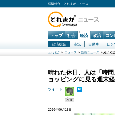
経済総合 – とれまがニュース
トップ
社会
経済
政治
コン
経済総合
市況
自動車
ビジ
とれまが
>
ニュース
>
経済ニュース
> 経済総
晴れた休日、人は「時間
ョッピングに見る週末経
ツイート
2026年06月13日