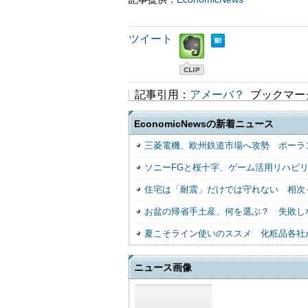
ツイート
記事引用：
アメーバ？
ブックマー
EconomicNewsの新着ニュース
三菱電機、欧州鉄道市場へ攻勢 ポーラ
ソニーFGと桜十字、ゲーム活用リハビ
住宅は「耐震」だけでは守れない 相次
お盆の帰省手土産、何を選ぶ？ 失敗し
夏こそライン使いのススメ 化粧品各社
ニュース画像