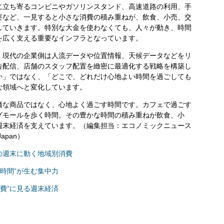
に立ち寄るコンビニやガソリンスタンド、高速道路の利用、手
要など、一見すると小さな消費の積み重ねが、飲食、小売、交
していきます。特別な大金を使わなくても、人々が動き、時間
を広く支える重要なインフラとなっています。
現代の企業側は人流データや位置情報、天候データなどをリ
告配信、店舗のスタッフ配置を緻密に最適化する戦略を構築し
か」ではなく、「どこで、どれだけ心地よい時間を過ごしても
な領域へと変化しています。
な商品ではなく、心地よく過ごす時間です。カフェで過ごす
グモールを歩く時間。その豊かな時間の積み重ねが飲食、小
週末経済を支えています。（編集担当：エコノミックニュース
 Japan）
の週末に動く地域別消費
時間”が生む集中力
費”に見る週末経済