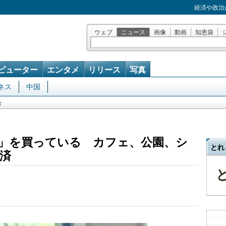
経済や政治
ウェブ
ニュース
画像
動画
知恵袋
ピューター
エンタメ
リリース
写真
ネス
中国
合
」を買っている カフェ、公園、シ
とれ
済