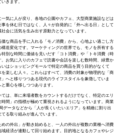
ていきます。
一気に人が戻り、各地の公園やカフェ、大型商業施設などは
仕事を休む日ではなく、人々が自発的に「外へ出る日」として
域社会に活気を生み出す原動力となっています。
価な商品を手に入れる「モノ消費」から、心地よい過ごし方
の構造変化です。マーケティングの世界でも、モノを所有する
る特別な時間に価値を見いだす「コト消費」や「トキ消費（時
す。お気に入りのカフェで読書や会話を楽しむ数時間、緑豊か
るいはショッピングモールで特定の商品を買う目的がなくて
体を楽しむ人々。これらはすべて、消費の対象が物理的な「商
験」へと移りつつある現代のライフスタイルを象徴していま
へと重心を移しつつあります。
ては、単に来場者数をカウントするだけでなく、特定のエリ
在時間」の指標が極めて重視されるようになっています。商業
基地局データなどから「人が長くいたいエリア」を精緻に割り出
立てる取り組みが進んでいます。
めの外出」が動き始めると、一人の外出が複数の業種へ消費
地域経済が連動して回り始めます。目的地となるカフェやレジ