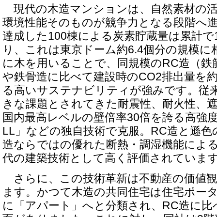
現代の木造マンションは、自然素材の活
環境性能そのものが競争力となる段階へ
達成した100棟による炭素貯蔵量は累計で11,
り、これは東京ドーム約6.4個分の規模に
に木を用いることで、同規模のRC造（鉄
や鉄骨造に比べて建設時のCO2排出量を約
る高いサステナビリティが強みです。従
きな課題とされてきた耐震性、耐火性、
国内最高レベルの壁倍率30倍を誇る高強度耐
LL」などの独自技術で克服。RC造と遜
造ならではの優れた断熱・調湿機能によ
代の建築技術として高く評価されていま
さらに、この技術革新は不動産の価値観
ます。かつて木造の共同住宅は住宅ポー
に「アパート」へと分類され、RC造に比