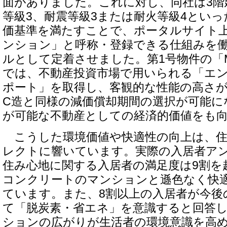
面がありました。これに対し、同社は3階
等級3、耐震等級3または耐火等級4とい
価基準を満たすことで、ポータルサイト
ンション」と呼称・登録できる仕組みを
ルとして定着させました。第1号物件の「MOC
では、不動産投資市場で用いられる「エ
ポート」を取得し、客観的な性能の高さ
C造と同様の減価償却期間の選択が可能に
が可能な不動産としての経済的価値をも
こうした環境価値や快適性の向上は、住
レクトに響いています。実際の入居者ア
住み心地に関する入居者の満足度は9割を
コンクリートのマンションと遜色なく快
ています。また、8割以上の入居者が今後
て「脱炭素・省エネ」を意識すると回答
ションの広がりが生活者の環境意識を高