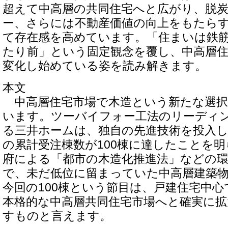
超えて中高層の共同住宅へと広がり、脱
ー、さらには不動産価値の向上をもたら
て存在感を高めています。「住まいは鉄
たり前」という固定観念を覆し、中高層
変化し始めている姿を読み解きます。
本文
中高層住宅市場で木造という新たな選択
います。ツーバイフォー工法のリーディ
る三井ホームは、独自の先進技術を投入
の累計受注棟数が100棟に達したことを
府による「都市の木造化推進法」などの
で、未だ低位に留まっていた中高層建築
今回の100棟という節目は、戸建住宅中
本格的な中高層共同住宅市場へと確実に
すものと言えます。