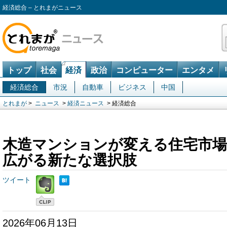
経済総合 – とれまがニュース
トップ
社会
経済
政治
コンピューター
エンタメ
経済総合
市況
自動車
ビジネス
中国
とれまが
>
ニュース
>
経済ニュース
> 経済総合
木造マンションが変える住宅市場
広がる新たな選択肢
ツイート
2026年06月13日