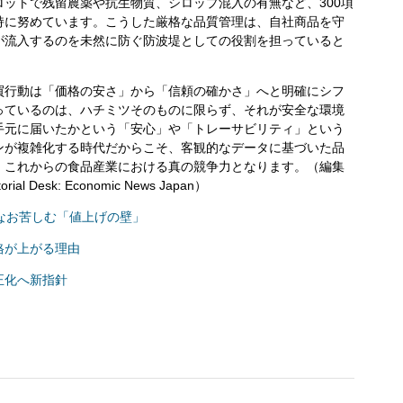
ットで残留農薬や抗生物質、シロップ混入の有無など、300項
持に努めています。こうした厳格な品質管理は、自社商品を守
が流入するのを未然に防ぐ防波堤としての役割を担っていると
行動は「価格の安さ」から「信頼の確かさ」へと明確にシフ
っているのは、ハチミツそのものに限らず、それが安全な環境
手元に届いたかという「安心」や「トレーサビリティ」という
ンが複雑化する時代だからこそ、客観的なデータに基づいた品
、これからの食品産業における真の競争力となります。（編集
esk: Economic News Japan）
なお苦しむ「値上げの壁」
格が上がる理由
正化へ新指針