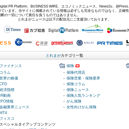
PR Platform、BUSINESS WIRE、エコノミックニュース、News2u、@Press、
報提供を受けています。当サイトに掲載されている情報は必ずしも完全なものではなく、正
判断の一切について責任を負うものではありません。
とれまがニュースは以下の配信元にご支援頂いております。
とれまが
カテゴリ一覧
ファイナンス
保険
コラム
保険代理店
世界の株価
保険営業・保険業界
CFD
保険コラム
経済指標
保険ニュース
IR動画
保険人気ランキング
IPO情報
がん保険
金融業界ニュース
女性向けがん保険
MT4
フィスコ
スペシャルタイアップコンテンツ