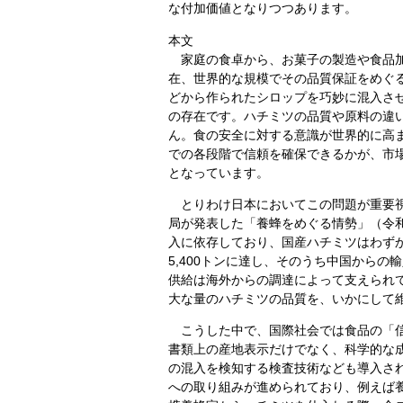
な付加価値となりつつあります。
本文
家庭の食卓から、お菓子の製造や食品加
在、世界的な規模でその品質保証をめぐ
どから作られたシロップを巧妙に混入さ
の存在です。ハチミツの品質や原料の違
ん。食の安全に対する意識が世界的に高
での各段階で信頼を確保できるかが、市
となっています。
とりわけ日本においてこの問題が重要視
局が発表した「養蜂をめぐる情勢」（令和
入に依存しており、国産ハチミツはわずか
5,400トンに達し、そのうち中国から
供給は海外からの調達によって支えられ
大な量のハチミツの品質を、いかにして
こうした中で、国際社会では食品の「信
書類上の産地表示だけでなく、科学的な
の混入を検知する検査技術なども導入さ
への取り組みが進められており、例えば