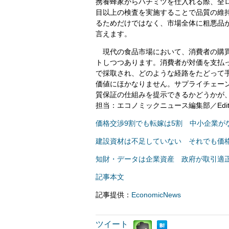
携養蜂家からハチミツを仕入れる際、全ロ
目以上の検査を実施することで品質の維
るためだけではなく、市場全体に粗悪品
言えます。
現代の食品市場において、消費者の購買
トしつつあります。消費者が対価を支払
で採取され、どのような経路をたどって
価値にほかなりません。サプライチェー
質保証の仕組みを提示できるかどうかが
担当：エコノミックニュース編集部／Editorial D
価格交渉9割でも転嫁は5割 中小企業が
建設資材は不足していない それでも価
知財・データは企業資産 政府が取引適
記事本文
記事提供：
EconomicNews
ツイート