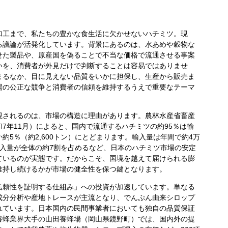
工まで、私たちの豊かな食生活に欠かせないハチミツ。現
る議論が活発化しています。背景にあるのは、水あめや穀物な
せた製品や、原産国を偽ることで不当な価格で流通させる事案
いを、消費者が外見だけで判断することは容易ではありませ
まるなか、目に見えない品質をいかに担保し、生産から販売ま
場の公正な競争と消費者の信頼を維持するうえで重要なテーマ
されるのは、市場の構造に理由があります。農林水産省畜産
7年11月）によると、国内で流通するハチミツの約95％は輸
約5％（約2,600トン）にとどまります。輸入量は年間で約4万
の輸入量が全体の約7割を占めるなど、日本のハチミツ市場の安定
ているのが実態です。だからこそ、国境を越えて届けられる膨
維持し続けるかが市場の健全性を保つ鍵となります。
頼性を証明する仕組み」への投資が加速しています。単なる
成分分析や産地トレースが主流となり、でんぷん由来シロップ
れています。日本国内の民間事業者においても独自の品質保証
養蜂業界大手の山田養蜂場（岡山県鏡野町）では、国内外の提