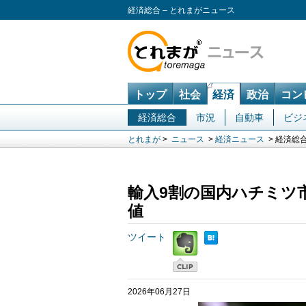
経済総合 – とれまがニュース
トップ
社会
経済
政治
コン
経済総合
市況
自動車
ビジ
とれまが
>
ニュース
>
経済ニュース
> 経済総
輸入9割の国内ハチミツ
値
ツイート
2026年06月27日