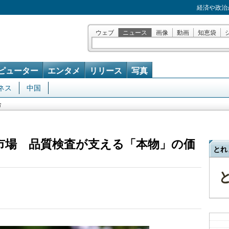
経済や政治
ウェブ
ニュース
画像
動画
知恵袋
ピューター
エンタメ
リリース
写真
ネス
中国
合
市場 品質検査が支える「本物」の価
とれ