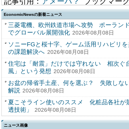
記事引用：
アメーバ？
ブックマー
EconomicNewsの新着ニュース
三菱電機、欧州鉄道市場へ攻勢 ポーラン
でグローバル展開強化
2026年08月08日
ソニーFGと桜十字、ゲーム活用リハビリを
の課題解決へ
2026年08月08日
住宅は「耐震」だけでは守れない 相次ぐ
風」という発想
2026年08月08日
お盆の帰省手土産、何を選ぶ？ 失敗しな
解説
2026年08月08日
夏こそライン使いのススメ 化粧品各社が
透技術」
2026年08月08日
ニュース画像