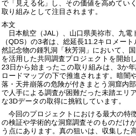
で「見える化」し、その価値を高めていく
取り組みとして注目されます。
本文
日本航空（JAL）、山口県美祢市、九電
（QDS）の3者は、総延長11.2キロメー
然記念物の鍾乳洞「秋芳洞」において、
を活用した共同調査プロジェクトを開始しま
23日から始まったこの取り組みは、3か
ロードマップの下で推進されます。暗闇
落・天井崩落の危険が付きまとう洞窟内
で人手による調査が困難だった未踏エリ
な3Dデータの取得に挑戦しています。
今回のプロジェクトにおける最大の特徴
の検証や学術的な洞窟調査そのものだけ
う点にあります。真の狙いは、収集した