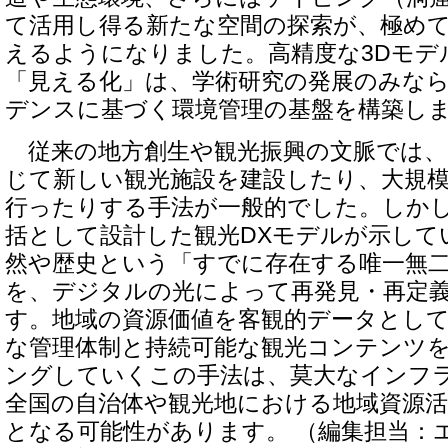
て活用し得る新たな空間の探索が、極め
えるようになりました。高精度な3Dモデ
「見える化」は、学術研究の発展のみな
デンスに基づく環境管理の基盤を構築し
従来の地方創生や観光振興の文脈では、
じて新しい観光施設を建設したり、大規
行ったりする手法が一般的でした。しかし
括として設計した観光DXモデルが示して
然や歴史という「すでに存在する唯一無
を、デジタルの光によって再発見・再定
す。地域の資源価値を客観的データとし
な管理体制と持続可能な観光コンテンツ
ングしていくこの手法は、莫大なインフ
全国の自治体や観光地における地域資源
となる可能性があります。 （編集担当：