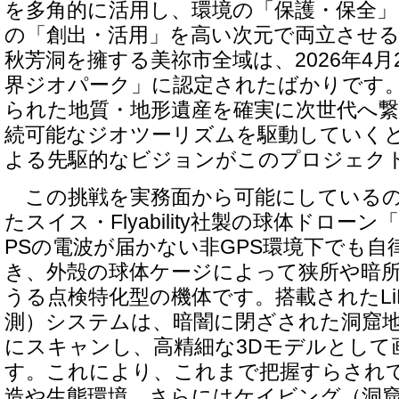
を多角的に活用し、環境の「保護・保全」
の「創出・活用」を高い次元で両立させ
秋芳洞を擁する美祢市全域は、2026年4月
界ジオパーク」に認定されたばかりです
られた地質・地形遺産を確実に次世代へ
続可能なジオツーリズムを駆動していく
よる先駆的なビジョンがこのプロジェク
この挑戦を実務面から可能にしているの
たスイス・Flyability社製の球体ドローン「
PSの電波が届かない非GPS環境下でも自
き、外殻の球体ケージによって狭所や暗
うる点検特化型の機体です。搭載されたLi
測）システムは、暗闇に閉ざされた洞窟
にスキャンし、高精細な3Dモデルとして
す。これにより、これまで把握すらされ
造や生態環境、さらにはケイビング（洞