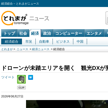
経済総合 – とれまがニュース
トップ
社会
経済
政治
コンピューター
エンタメ
経済総合
市況
自動車
ビジネス
中国
とれまが
>
ニュース
>
経済ニュース
> 経済総合
ドローンが未踏エリアを開く 観光DXが
ツイート
2026年06月27日