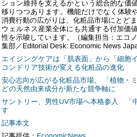
ション維持を支えるかという総合的な価
移りつつあります。機能だけでなく体験
消費行動の広がりは、化粧品市場にとど
ウェルネス産業全体にも共通する付加価
性を示唆しています。（編集担当：エコ
集部／Editorial Desk: Economic News Ja
エイジングケアは「肌表面」から「細胞
コンドリア技術が変える化粧品の進化
安心志向が広がる化粧品市場。 「植物・
どの天然由来成分が新たな競争軸に
サントリー、男性UV市場へ本格参入 「
す
記事本文
記事提供：
EconomicNews