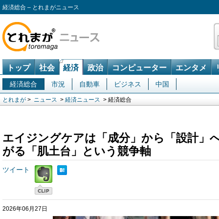
経済総合 – とれまがニュース
トップ
社会
経済
政治
コンピューター
エンタメ
経済総合
市況
自動車
ビジネス
中国
とれまが
>
ニュース
>
経済ニュース
> 経済総合
エイジングケアは「成分」から「設計」
がる「肌土台」という競争軸
ツイート
2026年06月27日