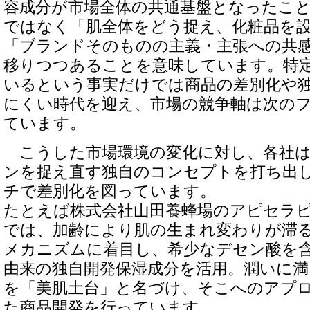
容成分が市場全体の共通基盤となったこ
ではなく「肌全体をどう捉え、化粧品を
「ブランドそのものの主義・主張への共
移りつつあることを意味しています。特
いるという事実だけでは商品の差別化や
にくい時代を迎え、市場の競争軸は次の
ています。
こうした市場環境の変化に対し、各社は
ンを捉え直す独自のコンセプトを打ち出
チで差別化を図っています。
たとえば株式会社山田養蜂場のアピセラ
では、加齢により肌の生まれ変わりが滞
メカニズムに着目し、希少なデセン酸を
由来の独自開発保湿成分を活用。潤いに
を「美肌土台」と名づけ、そこへのアプ
た商品開発を行っています。