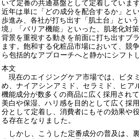
いて定番の共通基盤として定着していま
近年は単に「どの成分を配合するか」と
歩進み、各社が打ち出す「肌土台」とい
境」「バリア機能」といった、肌老化対
背景を重視する動きを前面に打ち出すブ
ます。飽和する化粧品市場において、競
ら包括的なアプローチへと静かにシフト
本文
現在のエイジングケア市場では、ビタミ
め、ナイアシンアミド、セラミド、ヒア
機能成分が数多くの商品に広く採用され
美白や保湿、ハリ感を目的として広く採
分として定着し、消費者にもその効果や
る存在となりました。
しかし、こうした定番成分の普及は、裏