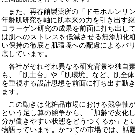
また、再春館製薬所の「ドモホルンリン
年齢肌研究を軸に肌本来の力を引き出す
コラーゲン研究の成果を前面に打ち出し
は肌へのストレスを低減させる無添加化
い保持の徹底と肌環境への配慮によるバ
底しています。
各社がそれぞれ異なる研究背景や独自素
も、「肌土台」や「肌環境」など、肌全
を重視する設計思想を前面に打ち出す動
ます。
この動きは化粧品市場における競争軸が
という足し算の競争から、「加齢で変化
分が働きやすい状態をどうつくるか」と
物語っています。かつての市場では、話