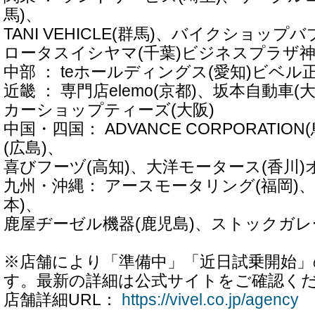
馬)、
TANI VEHICLE(群馬)、バイクショップ
ロータスイシヤマ(千葉)ビジネスプラザ神
中部 ： teホールディングス(愛知)ビベル正
近畿 ： 専門店elemo(京都)、坂本自動車(
カーショップティーズ(大阪)
中国・四国： ADVANCE CORPORATIO
(広島)、
喜びフーヅ(高知)、大洋モータース(香川)
九州・沖縄： アースモータリング(福岡)
本)、
鹿屋ヂーゼル機器(鹿児島)、ストックガレー
※店舗により「準備中」「近日試乗開始
す。最新の詳細は公式サイトをご確認く
店舗詳細URL：
https://vivel.co.jp/agency