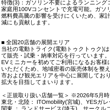
特徴(3)：ガソリン不要によるランニング
家庭用100Vコンセントで充電可能。ガ
燃料費高騰の影響を受けにくいため、家
減にも貢献します。
■ 全国20店舗の展開エリア
当社の電動トライク(電動トゥクトゥク)
て販売・試乗・納車対応を行っています。
EVミニカーを初めてご利用になるお客様
いただくため、地域密着の販売体制を整
市および観光エリアを中心に展開してお
拡大を目指してまいります。
＜正規取り扱い店舗一覧＞ ※2026年5月
東北・北陸： ITOmobility(宮城)、YESガ
関東 ： ランドサービス(埼玉)、サークル