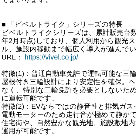
■ 「ビベルトライク」シリーズの特長
ビベルトライクシリーズは、累計販売台数30
年2月時点)しており、個人利用から観光
ル、施設内移動まで幅広く導入が進んで
URL：
https://vivel.co.jp/
特徴(1)：普通自動車免許で運転可能な三
屋根付き三輪設計により安定性を確保。
なく、特別な二輪免許を必要としないた
に運転可能です。
特徴(2)：EVならではの静音性と排気ガス
電動モーターのため走行音が極めて静か
住宅街や、自然豊かな観光地、施設敷地内
運用が可能です。