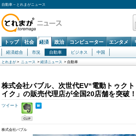
自動車 – とれまがニュース
トップ
社会
経済
政治
コンピューター
エンタメ
経済総合
市況
自動車
ビジネス
中国
とれまが
>
ニュース
>
経済ニュース
> 自動車
株式会社バブル、次世代EV“電動トゥク
イク」の販売代理店が全国20店舗を突破
ツイート
株式会社バブル