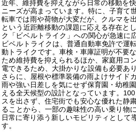
近年、維持費を抑えながら日常の移動を
ニーズが高まっています。特に、子育て
転車では雨や荷物が大変だが、クルマを
という近距離移動の課題に応える存在とし
ク「ビベルトライク」への関心が急速に
ビベルトライクは、普通自動車免許で運転
動トライクです。車検・車庫証明が不要
ため維持費を抑えられるほか、家庭用コ
電できるため、大掛かりな設備も必要あ
さらに、屋根や標準装備の雨よけサイド
雨や強い日差しを気にせず保育園・幼稚
える全天候型の設計となっています。10
スを出さず、住宅街でも安心な優れた静
ることから、一部の趣味性の高い乗り物
日常に寄り添う新しいモビリティとして
す。