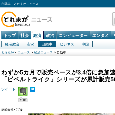
自動車 – とれまがニュース
トップ
社会
経済
政治
コンピューター
エンタメ
経済総合
市況
自動車
ビジネス
中国
とれまが
>
ニュース
>
経済ニュース
> 自動車
わずか5カ月で販売ペースが3.4倍に急加
「ビベルトライク」シリーズが累計販売5
ツイート
株式会社バブル