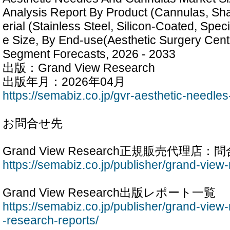
Analysis Report By Product (Cannulas, Sh
erial (Stainless Steel, Silicon-Coated, Spec
e Size, By End-use(Aesthetic Surgery Cente
Segment Forecasts, 2026 - 2033
出版：Grand View Research
出版年月：2026年04月
https://semabiz.co.jp/gvr-aesthetic-needle
お問合せ先
Grand View Research正規販売代理
https://semabiz.co.jp/publisher/grand-view
Grand View Research出版レポート一覧
https://semabiz.co.jp/publisher/grand-view
-research-reports/