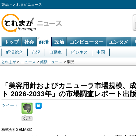
製品 – とれまがニュース
トップ
社会
経済
政治
コンピューター
エンタメ
経済総合
市況
自動車
ビジネス
中国
とれまが
>
ニュース
>
経済ニュース
> 製品
「美容用針およびカニューラ市場規模、
ト 2026-2033年」の市場調査レポート
ツイート
株式会社SEMABIZ