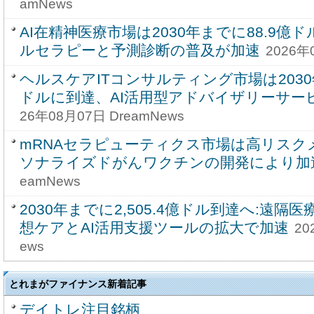
amNews
AI在精神医療市場は2030年までに88.9
ルセラピーと予測診断の普及が加速
2026年
ヘルスケアITコンサルティング市場は2030年
ドルに到達、AI活用型アドバイザリーサー
26年08月07日 DreamNews
mRNAセラピューティクス市場は高リスク
ソナライズドがんワクチンの開発により加
eamNews
2030年までに2,505.4億ドル到達へ:遠
想ケアとAI活用支援ツールの拡大で加速
20
ews
とれまがファイナンス新着記事
デイトレ注目銘柄